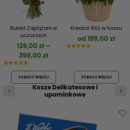
Bukiet Zaplątani w
Kreator Róż w koszu
uczuciach
od
199,00
zł
139,00
zł
–
5.00
out of 5
399,00
zł
5.00
out of 5
ZOBACZ WIĘCEJ
ZOBACZ WIĘCEJ
Kosze Delikatesowe i
upominkowe