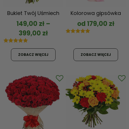
Bukiet Twój Uśmiech
Kolorowa gipsówka
149,00
zł
–
od
179,00
zł
399,00
zł
5.00
out of 5
5.00
out of 5
ZOBACZ WIĘCEJ
ZOBACZ WIĘCEJ