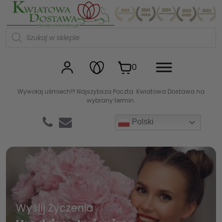
W
y
s
z
u
0
k
i
w
Wywołaj uśmiech!!! Najszybsza Poczta. Kwiatowa Dostawa na
a
wybrany termin.
r
k
a
Polski
p
r
o
d
u
k
t
ó
w
Wyślij Życzenia