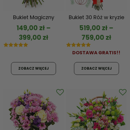
Bukiet Magiczny
Bukiet 30 Róż w kryzie
149,00
zł
–
519,00
zł
–
399,00
zł
759,00
zł
5.00
out of 5
5.00
DOSTAWA GRATIS!!
out of 5
ZOBACZ WIĘCEJ
ZOBACZ WIĘCEJ