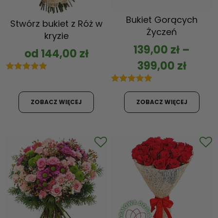
Bukiet Gorących
Stwórz bukiet z Róż w
Życzeń
kryzie
139,00
zł
–
od
144,00
zł
399,00
zł
5.00
out of 5
5.00
out of 5
ZOBACZ WIĘCEJ
ZOBACZ WIĘCEJ