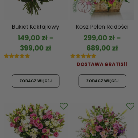
Bukiet Koktajlowy
Kosz Pełen Radości
149,00
zł
–
299,00
zł
–
399,00
zł
689,00
zł
5.00
out of 5
5.00
DOSTAWA GRATIS!!
out of 5
ZOBACZ WIĘCEJ
ZOBACZ WIĘCEJ