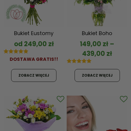
Bukiet Eustomy
Bukiet Boho
od
249,00
zł
149,00
zł
–
439,00
zł
5.00
DOSTAWA GRATIS!!
out of 5
5.00
out of 5
ZOBACZ WIĘCEJ
ZOBACZ WIĘCEJ