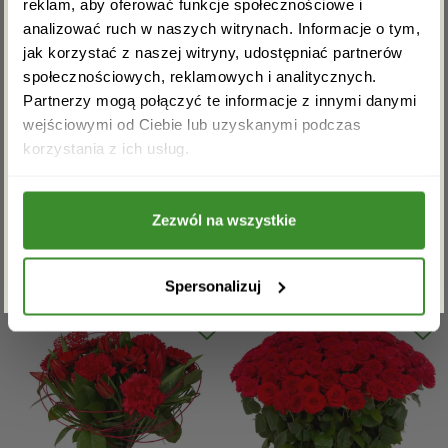
reklam, aby oferować funkcje społecznościowe i
analizować ruch w naszych witrynach. Informacje o tym,
jak korzystać z naszej witryny, udostępniać partnerów
społecznościowych, reklamowych i analitycznych.
Bukiet Promyczek
Bukiet Różana koperta
Partnerzy mogą połączyć te informacje z innymi danymi
wejściowymi od Ciebie lub uzyskanymi podczas
139,00
zł
–
159,00
zł
–
Akceptuję regulamin i wyrażam zgodę na
korzystania z ich usług.
przetwarzanie powyższych danych osobowych
449,00
zł
259,00
zł
w celu otrzymywania newslettera.
Zezwól na wszystkie
5.00
out of 5
5.00
out of 5
ZAPISZ SIĘ
ZOBACZ WIĘCEJ
ZOBACZ WIĘCEJ
Spersonalizuj