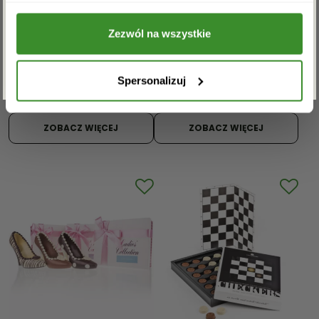
w celu otrzymywania newslettera.
Czekoladowe serce z
Czekoladowy
Zezwól na wszystkie
białej czekolady z
Smartphone
ZAPISZ SIĘ
truskawkami
99,00
zł
Spersonalizuj
79,00
zł
ZOBACZ WIĘCEJ
ZOBACZ WIĘCEJ