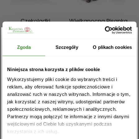
Czekoladki
Wielkanocna Pisanka
Wielkanocne Jajo
339,00
zł
349,00
zł
Zgarnij rabat -5%
Zgoda
Szczegóły
O plikach cookies
ZOBACZ WIĘCEJ
ZOBACZ WIĘCEJ
Zapisz się do newslettera i zgarnij
Niniejsza strona korzysta z plików cookie
rabat na pierwsze zakupy!
Wykorzystujemy pliki cookie do wybranych treści i
reklam, aby oferować funkcje społecznościowe i
analizować ruch w naszych witrynach. Informacje o tym,
jak korzystać z naszej witryny, udostępniać partnerów
społecznościowych, reklamowych i analitycznych.
Partnerzy mogą połączyć te informacje z innymi danymi
wejściowymi od Ciebie lub uzyskanymi podczas
Akceptuję regulamin i wyrażam zgodę na
korzystania z ich usług.
przetwarzanie powyższych danych osobowych