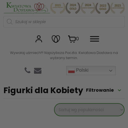
Kwiaciarnia internetowa Kw
W
y
s
z
u
0
k
i
w
Wywołaj uśmiech!!! Najszybsza Poczta. Kwiatowa Dostawa na
a
wybrany termin.
r
k
a
Polski
p
r
o
d
Figurki dla Kobiety
Filtrowanie
u
k
t
ó
w