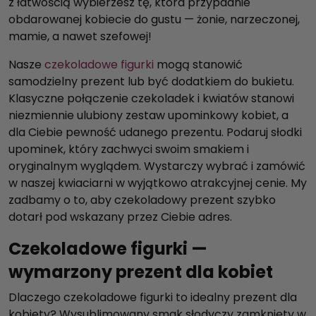
z łatwością wybierzesz tę, która przypadnie
obdarowanej kobiecie do gustu — żonie, narzeczonej,
mamie, a nawet szefowej!
Nasze
czekoladowe figurki
mogą stanowić
samodzielny prezent lub być dodatkiem do bukietu.
Klasyczne połączenie czekoladek i kwiatów stanowi
niezmiennie ulubiony zestaw upominkowy kobiet, a
dla Ciebie pewność udanego prezentu. Podaruj słodki
upominek, który zachwyci swoim smakiem i
oryginalnym wyglądem. Wystarczy wybrać i zamówić
w naszej kwiaciarni w wyjątkowo atrakcyjnej cenie. My
zadbamy o to, aby czekoladowy prezent szybko
dotarł pod wskazany przez Ciebie adres.
Czekoladowe figurki —
wymarzony prezent dla kobiet
Dlaczego czekoladowe figurki to idealny prezent dla
kobiety? Wysublimowany smak słodyczy zamknięty w