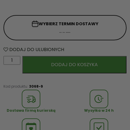
WYBIERZ TERMIN
DOSTAWY
DODAJ DO ULUBIONYCH
i
DODAJ DO KOSZYKA
l
o
ś
ć
Kod produktu:
3068-9
Ś
w
i
Dostawa firmą kurierską
Wysyłka w 24 h
ą
t
e