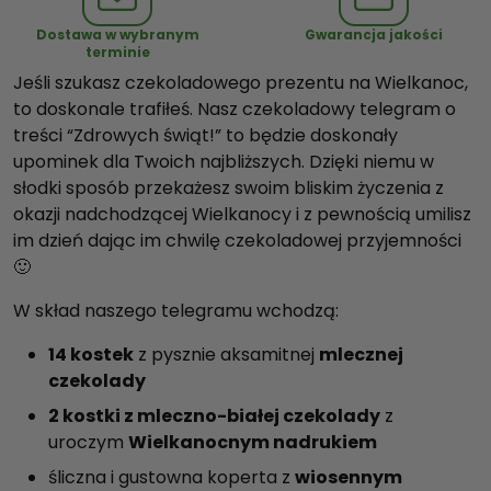
c
Dostawa w wybranym
Gwarancja jakości
z
terminie
n
Jeśli szukasz czekoladowego prezentu na Wielkanoc,
y
to doskonale trafiłeś. Nasz czekoladowy telegram o
t
treści “Zdrowych świąt!” to będzie doskonały
e
upominek dla Twoich najbliższych. Dzięki niemu w
l
słodki sposób przekażesz swoim bliskim życzenia z
e
okazji nadchodzącej Wielkanocy i z pewnością umilisz
g
im dzień dając im chwilę czekoladowej przyjemności
r
🙂
a
W skład naszego telegramu wchodzą:
m
2
14 kostek
z pysznie aksamitnej
mlecznej
czekolady
2 kostki z mleczno-białej czekolady
z
uroczym
Wielkanocnym nadrukiem
śliczna i gustowna koperta z
wiosennym