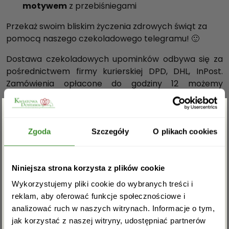
motywem
z przebiśniegami
Przekaż swoim bliskim życzenia zdrowych świąt za
pomocą naszego czekoladowego telegramu! 🙂
Dostawa czekoladowych upominków odbywa się za
pośrednictwem firmy kurierskiej DPD, DHL, InPost.
Zamówienia opłacone do godziny 12 możemy
dostarczyć już następnego dnia roboczego. Na
terenie Warszawy przesyłka jest możliwa tego
samego dnia po uprzednim kontakcie telefonicznym.
Zgarnij rabat -5%
Zgoda
Szczegóły
O plikach cookies
Masa netto
: 152 g
Wymiary zewnętrzne:
255x142x17mm
Zapisz się do newslettera i zgarnij
Niniejsza strona korzysta z plików cookie
rabat na pierwsze zakupy!
OPINIE
Wykorzystujemy pliki cookie do wybranych treści i
reklam, aby oferować funkcje społecznościowe i
analizować ruch w naszych witrynach. Informacje o tym,
Na razie nie ma opinii o produkcie.
jak korzystać z naszej witryny, udostępniać partnerów