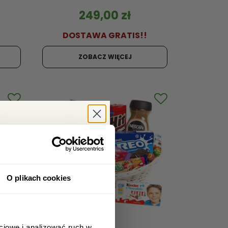
249,00
zł
!
DOSTAWA GRATIS!!
ZOBACZ WIĘCEJ
bat -5%
era i zgarnij
kupy!
O plikach cookies
ciowe i analizować ruch w