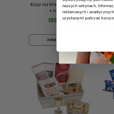
Kosz na Imieniny-Urodziny
naszych witrynach. Informac
+ herbata
reklamowych i analitycznych
uzyskanymi podczas korzysta
199,00
zł
Oceni
5.0
ZOBACZ WIĘCEJ
na 