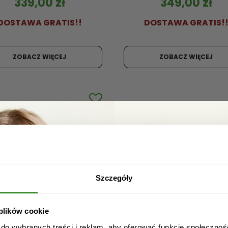
339,00
zł
349,00
zł
DOSTAWA GRATIS!!
DOSTAWA GRATIS!
ZOBACZ WIĘCEJ
ZOBACZ WIĘCEJ
Zgarnij ra
Zapisz się do newslett
rabat na pierwsze za
Szczegóły
 plików cookie
 do wybranych treści i reklam, aby oferować funkcje społecznoś