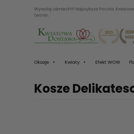
Wywołaj uśmiech!!! Najszybsza Poczta. Kwiato
termin.
Kwiaciarnia internetowa Kwiatowa Dosta
Okazje
Kwiaty
Efekt WOW
Fl
Kosze Delikate