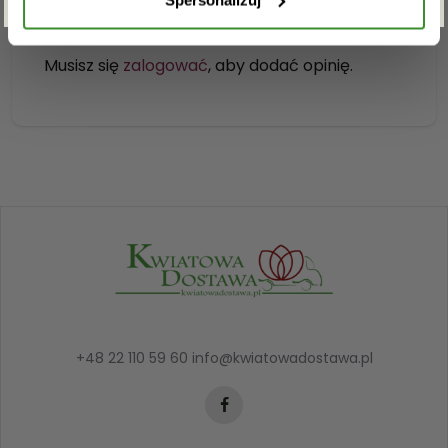
Musisz się
zalogować
, aby dodać opinię.
+48 22 110 59 60
info@kwiatowadostawa.pl