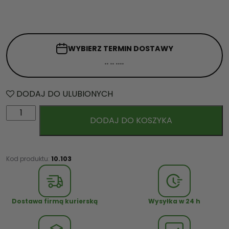
WYBIERZ TERMIN
DOSTAWY
DODAJ DO ULUBIONYCH
i
DODAJ DO KOSZYKA
l
o
ś
ć
Kod produktu:
10.103
K
o
s
Dostawa firmą kurierską
Wysyłka w 24 h
z
d