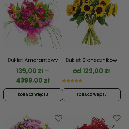
Bukiet Amarantowy
Bukiet Słoneczników
139,00
zł
–
od
129,00
zł
4399,00
zł
Oceniono
5.00
na 5
ZOBACZ WIĘCEJ
ZOBACZ WIĘCEJ