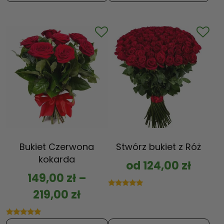
Bukiet Czerwona
Stwórz bukiet z Róż
kokarda
od
124,00
zł
149,00
zł
–
219,00
zł
Oceniono
5.00
na 5
Oceniono