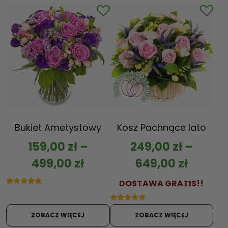
Bukiet Ametystowy
Kosz Pachnące lato
159,00
zł
–
249,00
zł
–
499,00
zł
649,00
zł
DOSTAWA GRATIS!!
Oceniono
5.00
na 5
Oceniono
5.00
ZOBACZ WIĘCEJ
ZOBACZ WIĘCEJ
na 5