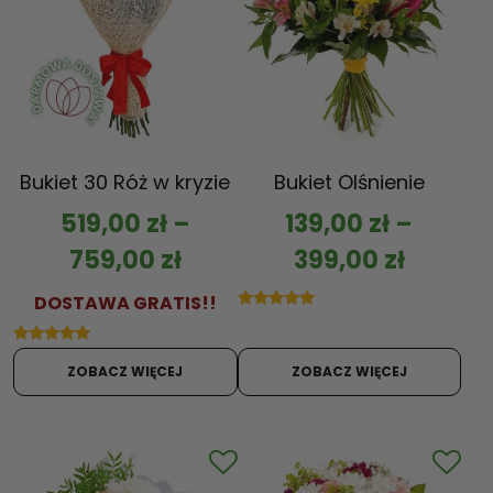
Bukiet 30 Róż w kryzie
Bukiet Olśnienie
519,00
zł
–
139,00
zł
–
759,00
zł
399,00
zł
DOSTAWA GRATIS!!
Oceniono
5.00
na 5
Oceniono
5.00
ZOBACZ WIĘCEJ
ZOBACZ WIĘCEJ
na 5