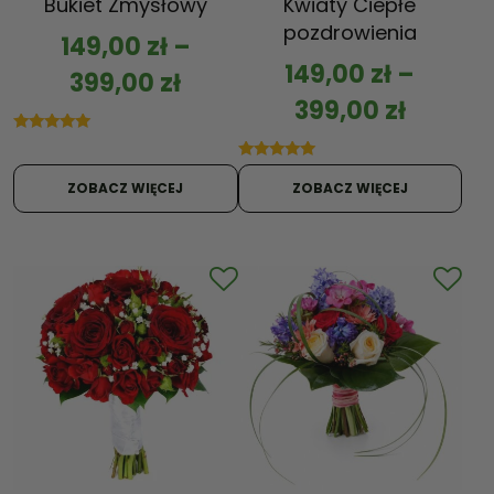
Bukiet Zmysłowy
Kwiaty Ciepłe
pozdrowienia
149,00
zł
–
149,00
zł
–
399,00
zł
399,00
zł
Oceniono
5.00
Oceniono
na 5
5.00
ZOBACZ WIĘCEJ
ZOBACZ WIĘCEJ
na 5