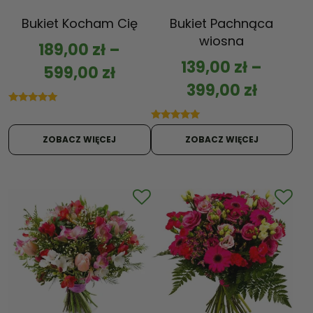
Bukiet Kocham Cię
Bukiet Pachnąca
wiosna
189,00
zł
–
139,00
zł
–
599,00
zł
399,00
zł
Oceniono
5.00
Oceniono
na 5
5.00
ZOBACZ WIĘCEJ
ZOBACZ WIĘCEJ
na 5