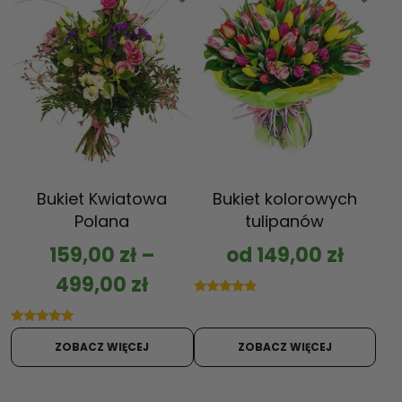
Bukiet Kwiatowa
Bukiet kolorowych
Polana
tulipanów
159,00
zł
–
od
149,00
zł
499,00
zł
Oceniono
5.00
na 5
Oceniono
5.00
ZOBACZ WIĘCEJ
ZOBACZ WIĘCEJ
na 5