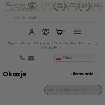
Kwiaciarnia internetowa Kw
W
y
s
z
u
0
k
i
w
Wywołaj uśmiech!!! Najszybsza Poczta. Kwiatowa Dostawa na
a
wybrany termin.
r
k
a
Polski
p
r
o
d
Okazje
Filtrowanie
u
k
t
ó
w