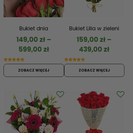
Bukiet dnia
Bukiet Lilia w zieleni
149,00
zł
–
159,00
zł
–
599,00
zł
439,00
zł
Oceniono
Oceniono
5.00
5.00
ZOBACZ WIĘCEJ
ZOBACZ WIĘCEJ
na 5
na 5