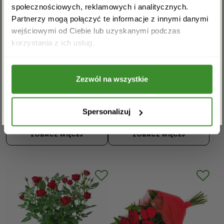
społecznościowych, reklamowych i analitycznych.
Partnerzy mogą połączyć te informacje z innymi danymi
wejściowymi od Ciebie lub uzyskanymi podczas
Akceptuję regulamin i wyrażam zgodę na
korzystania z ich usług.
przetwarzanie powyższych danych osobowych
Bukiet Zalotny
Bukiet Ciepłych
w celu otrzymywania newslettera.
uśmiech
Życzeń
Zezwól na wszystkie
149,00
zł
–
149,00
zł
–
ZAPISZ SIĘ
429,00
zł
429,00
zł
Spersonalizuj
Oceniono
Oceniono
5.00
5.00
ZOBACZ WIĘCEJ
ZOBACZ WIĘCEJ
na 5
na 5