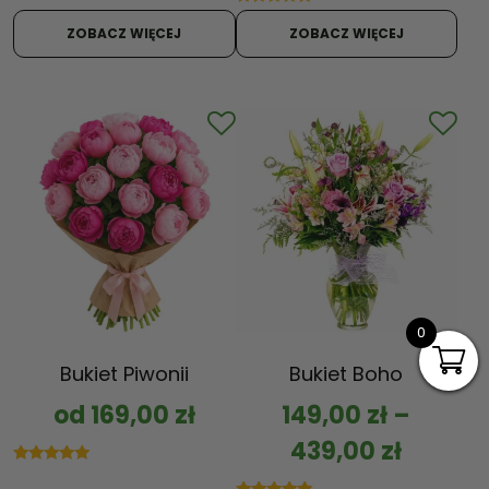
Oceniono
5.00
ZOBACZ WIĘCEJ
ZOBACZ WIĘCEJ
na 5
0
Bukiet Piwonii
Bukiet Boho
od
169,00
zł
149,00
zł
–
439,00
zł
Oceniono
5.00