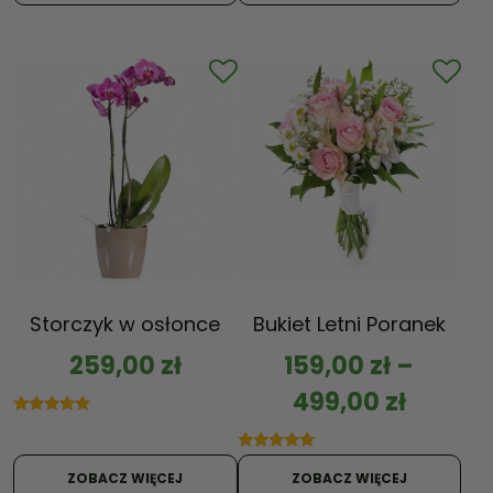
Storczyk w osłonce
Bukiet Letni Poranek
259,00
zł
159,00
zł
–
499,00
zł
Oceniono
5.00
na 5
Oceniono
5.00
ZOBACZ WIĘCEJ
ZOBACZ WIĘCEJ
na 5