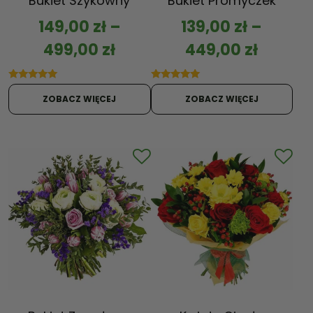
Bukiet Szykowny
Bukiet Promyczek
149,00
zł
–
139,00
zł
–
499,00
zł
449,00
zł
Oceniono
Oceniono
5.00
5.00
ZOBACZ WIĘCEJ
ZOBACZ WIĘCEJ
na 5
na 5