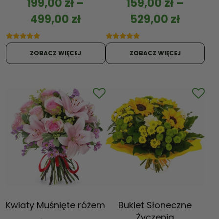
199,00
zł
–
159,00
zł
–
499,00
zł
529,00
zł
Oceniono
Oceniono
5.00
5.00
ZOBACZ WIĘCEJ
ZOBACZ WIĘCEJ
na 5
na 5
Kwiaty Muśnięte różem
Bukiet Słoneczne
Życzenia