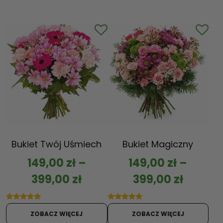
Bukiet Twój Uśmiech
Bukiet Magiczny
149,00
zł
–
149,00
zł
–
399,00
zł
399,00
zł
Oceniono
Oceniono
5.00
5.00
ZOBACZ WIĘCEJ
ZOBACZ WIĘCEJ
na 5
na 5