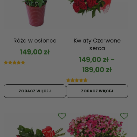
Róża w osłonce
Kwiaty Czerwone
serca
149,00
zł
149,00
zł
–
189,00
zł
Oceniono
5.00
na 5
Oceniono
5.00
ZOBACZ WIĘCEJ
ZOBACZ WIĘCEJ
na 5