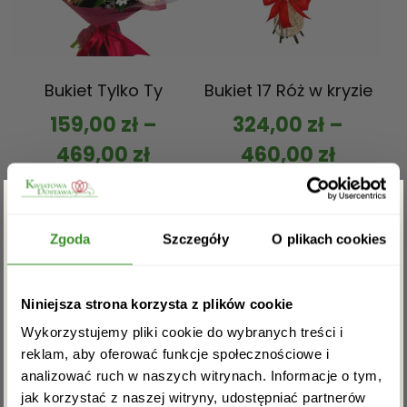
Bukiet Tylko Ty
Bukiet 17 Róż w kryzie
159,00
zł
–
324,00
zł
–
469,00
zł
460,00
zł
Oceniono
Oceniono
5.00
5.00
ZOBACZ WIĘCEJ
ZOBACZ WIĘCEJ
Zgarnij rabat -5%
na 5
na 5
Zgoda
Szczegóły
O plikach cookies
Zapisz się do newslettera i zgarnij
Niniejsza strona korzysta z plików cookie
rabat na pierwsze zakupy!
Wykorzystujemy pliki cookie do wybranych treści i
reklam, aby oferować funkcje społecznościowe i
analizować ruch w naszych witrynach. Informacje o tym,
jak korzystać z naszej witryny, udostępniać partnerów