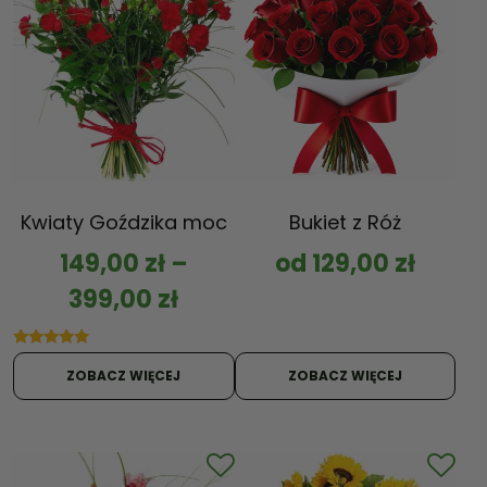
Kwiaty Goździka moc
Bukiet z Róż
149,00
zł
–
od
129,00
zł
399,00
zł
Oceniono
5.00
ZOBACZ WIĘCEJ
ZOBACZ WIĘCEJ
na 5