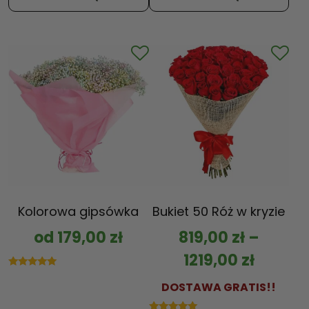
na 5
Kolorowa gipsówka
Bukiet 50 Róż w kryzie
od
179,00
zł
819,00
zł
–
1219,00
zł
Oceniono
5.00
DOSTAWA GRATIS!!
na 5