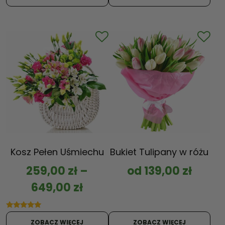
na 5
Kosz Pełen Uśmiechu
Bukiet Tulipany w różu
259,00
zł
–
od
139,00
zł
649,00
zł
Oceniono
5.00
ZOBACZ WIĘCEJ
ZOBACZ WIĘCEJ