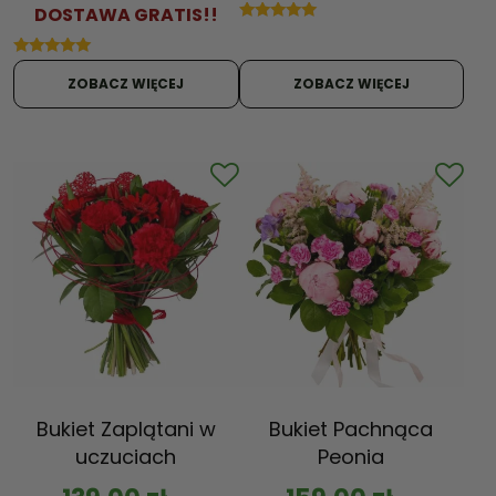
DOSTAWA GRATIS!!
Oceniono
5.00
na 5
Oceniono
5.00
ZOBACZ WIĘCEJ
ZOBACZ WIĘCEJ
na 5
Bukiet Zaplątani w
Bukiet Pachnąca
uczuciach
Peonia