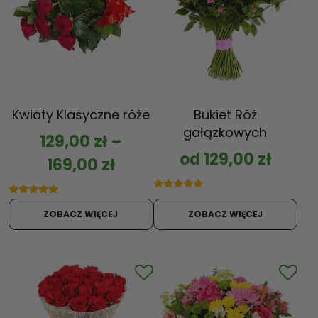
Kwiaty Klasyczne róże
Bukiet Róż
gałązkowych
129,00
zł
–
od
129,00
zł
169,00
zł
Oceniono
Oceniono
5.00
5.00
ZOBACZ WIĘCEJ
ZOBACZ WIĘCEJ
na 5
na 5