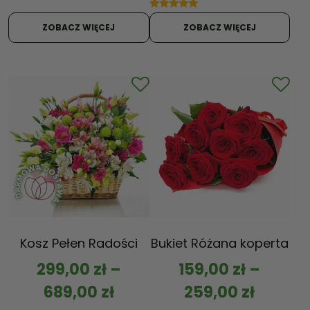
5.00
Oceniono
na 5
5.00
ZOBACZ WIĘCEJ
ZOBACZ WIĘCEJ
na 5
Kosz Pełen Radości
Bukiet Różana koperta
299,00
zł
–
159,00
zł
–
689,00
zł
259,00
zł