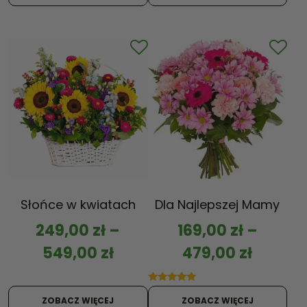
Słońce w kwiatach
Dla Najlepszej Mamy
249,00
zł
–
169,00
zł
–
549,00
zł
479,00
zł
Oceniono
5.00
ZOBACZ WIĘCEJ
ZOBACZ WIĘCEJ