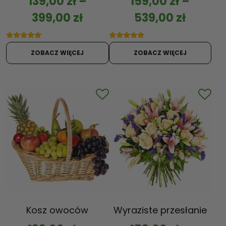
139,00
zł
–
159,00
zł
–
399,00
zł
539,00
zł
Oceniono
Oceniono
5.00
5.00
ZOBACZ WIĘCEJ
ZOBACZ WIĘCEJ
na 5
na 5
Kosz owoców
Wyraziste przesłanie