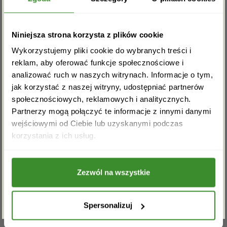
radosne życzenia.
Bukiet Czerwona kokarda składa się:
Zapisz się do newslettera i zgarnij
Niniejsza strona korzysta z plików cookie
róża 7 szt., zieleń dekoracyjna, kokarda.
rabat na pierwsze zakupy!
Wykorzystujemy pliki cookie do wybranych treści i
* Wielkość produktu: na zdjęciu przedstawiony jest
reklam, aby oferować funkcje społecznościowe i
produkt średniej wielkości.
analizować ruch w naszych witrynach. Informacje o tym,
jak korzystać z naszej witryny, udostępniać partnerów
OPINIE
społecznościowych, reklamowych i analitycznych.
Partnerzy mogą połączyć te informacje z innymi danymi
wejściowymi od Ciebie lub uzyskanymi podczas
Akceptuję regulamin i wyrażam zgodę na
korzystania z ich usług.
Adaś
10 stycznia, 2016
przetwarzanie powyższych danych osobowych
w celu otrzymywania newslettera.
Oceniono
5
Dziękuję Wam.
na 5
Zezwól na wszystkie
ZAPISZ SIĘ
Tomek
18 października, 2016
Spersonalizuj
Oceniono
5
Poczta z kwiatami dotarła na czas. Żona
na 5
zaskoczona :):):)