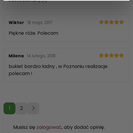
Wiktor
18 maja, 2017
Oceniono
5
Piękne róże. Polecam
na 5
Milena
14 lutego, 2018
Oceniono
5
bukiet bardzo ładny , w Poznaniu realizacje
na 5
polecam !
1
2
Musisz się
zalogować
, aby dodać opinię.