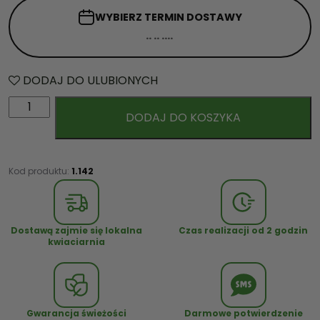
WYBIERZ TERMIN
DOSTAWY
DODAJ DO ULUBIONYCH
i
DODAJ DO KOSZYKA
l
o
ś
ć
Kod produktu:
1.142
B
u
k
Dostawą zajmie się lokalna
Czas realizacji od 2 godzin
i
kwiaciarnia
e
t
C
z
Gwarancja świeżości
Darmowe potwierdzenie