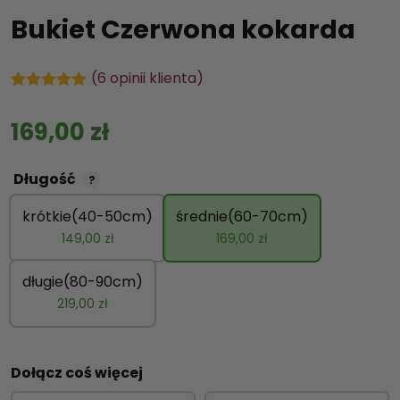
Bukiet Czerwona kokarda
(
6
opinii klienta)
Oceniony
6
5.00
na 5 na
169,00
zł
podstawie
ocen
klientów
Długość
?
krótkie(40-50cm)
średnie(60-70cm)
149,00
zł
169,00
zł
długie(80-90cm)
219,00
zł
Dołącz coś więcej