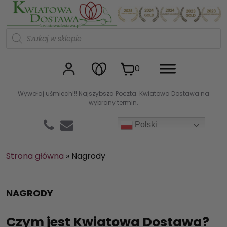
Kwiaciarnia internetowa Kw
W
y
s
z
u
0
k
i
w
Wywołaj uśmiech!!! Najszybsza Poczta. Kwiatowa Dostawa na
a
wybrany termin.
r
k
a
Polski
p
r
o
d
Strona główna
»
Nagrody
u
k
t
ó
NAGRODY
w
Czym jest Kwiatowa Dostawa?