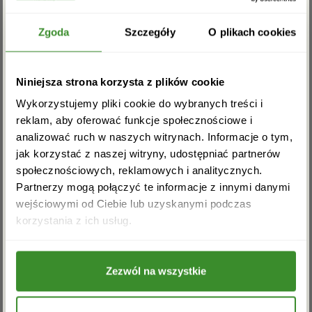
Zgarnij rabat -5%
Zgoda
Szczegóły
O plikach cookies
Potwierdzam, iż zapoznałem się z polityką prywatności
obowiązująca na witrynie kwiatowadostawa.pl
*
Zapisz się do newslettera i zgarnij
Niniejsza strona korzysta z plików cookie
rabat na pierwsze zakupy!
Wykorzystujemy pliki cookie do wybranych treści i
reklam, aby oferować funkcje społecznościowe i
analizować ruch w naszych witrynach. Informacje o tym,
jak korzystać z naszej witryny, udostępniać partnerów
społecznościowych, reklamowych i analitycznych.
Partnerzy mogą połączyć te informacje z innymi danymi
wejściowymi od Ciebie lub uzyskanymi podczas
Akceptuję regulamin i wyrażam zgodę na
korzystania z ich usług.
przetwarzanie powyższych danych osobowych
w celu otrzymywania newslettera.
Zezwól na wszystkie
ZAPISZ SIĘ