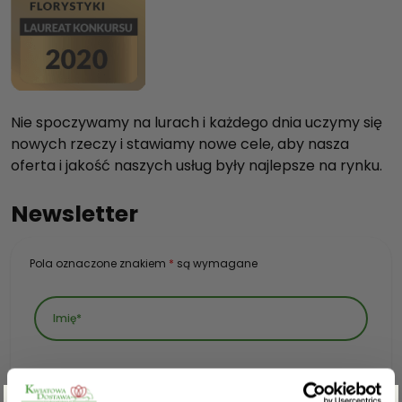
Nie spoczywamy na lurach i każdego dnia uczymy się
nowych rzeczy i stawiamy nowe cele, aby nasza
oferta i jakość naszych usług były najlepsze na rynku.
Newsletter
Pola oznaczone znakiem
*
są wymagane