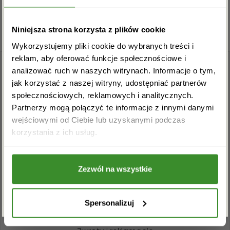
Czekoladowe życzenia dla mężczyzny idealnym
pomysłem na prezent na każdą okazję. Wyślij słodką
Zapisz się do newslettera i zgarnij
Niniejsza strona korzysta z plików cookie
rabat na pierwsze zakupy!
wiadomość bratu, ukochanemu czy przyjacielowi.
Wykorzystujemy pliki cookie do wybranych treści i
reklam, aby oferować funkcje społecznościowe i
analizować ruch w naszych witrynach. Informacje o tym,
jak korzystać z naszej witryny, udostępniać partnerów
społecznościowych, reklamowych i analitycznych.
Partnerzy mogą połączyć te informacje z innymi danymi
wejściowymi od Ciebie lub uzyskanymi podczas
Akceptuję regulamin i wyrażam zgodę na
+48 22 110 59 60
info@kwiatowadostawa.pl
korzystania z ich usług.
przetwarzanie powyższych danych osobowych
w celu otrzymywania newslettera.
Zezwól na wszystkie
ZAPISZ SIĘ
INFORMACJE
Regulamin sklepu
Spersonalizuj
Polityka prywatności