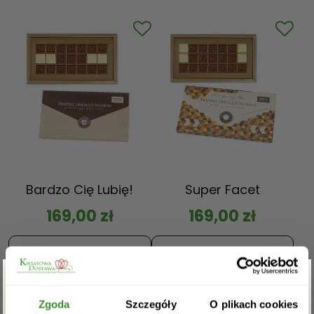
Bardzo Cię Lubię!
Super Facet
169,00
zł
169,00
zł
ZOBACZ WIĘCEJ
ZOBACZ WIĘCEJ
Zgarnij rabat -5%
Zgoda
Szczegóły
O plikach cookies