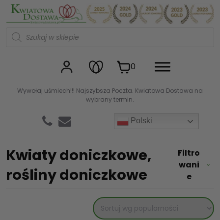
Kwiaciarnia internetowa Kw
W
y
s
z
u
0
k
i
w
Wywołaj uśmiech!!! Najszybsza Poczta. Kwiatowa Dostawa na
a
wybrany termin.
r
k
a
Polski
p
r
o
d
Kwiaty doniczkowe,
Filtro
u
k
wani
rośliny doniczkowe
t
e
ó
w