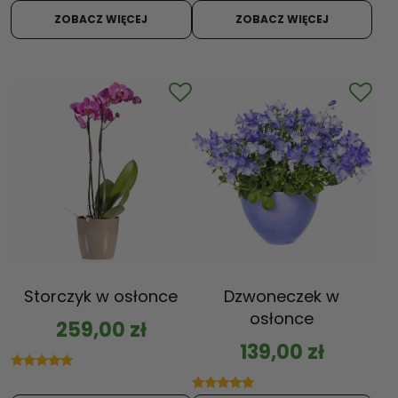
Oceniono
5.00
ZOBACZ WIĘCEJ
ZOBACZ WIĘCEJ
na 5
Storczyk w osłonce
Dzwoneczek w
osłonce
259,00
zł
139,00
zł
Oceniono
5.00