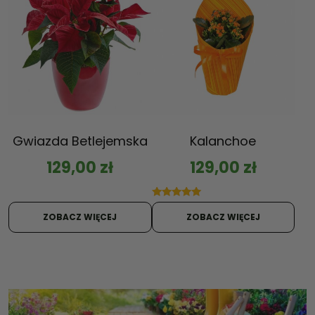
Gwiazda Betlejemska
Kalanchoe
129,00
zł
129,00
zł
Oceniono
5.00
ZOBACZ WIĘCEJ
ZOBACZ WIĘCEJ
na 5