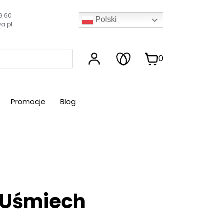
9 60
Polski
a.pl
0
Promocje
Blog
 Uśmiech