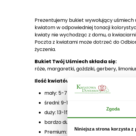
Prezentujemy bukiet wywołujący uśmiech 
kwiatom w odpowiedniej tonacji kolorystyc
kwiaty nie wychodząc z domu, a kwiaciarn
Poczta z kwiatami może dotrzeć do Odbior
życzenia.
Bukiet Twój Uśmiech składa się:
róże, margaretki, goździki, gerbery, limoniu
Ilość kwiatów:
mały: 5-7 + przybranie,
średni: 9-11 + przybranie,
Zgoda
duży: 13-15 + przybranie,
bardzo duży: 17-19 + przybranie(na zd
Niniejsza strona korzysta z
Premium: 25-30 + przybranie.