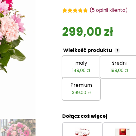
(
5
opinii klienta)
Oceniony
5
5.00
na 5 na
299,00
zł
podstawie
ocen
klientów
Wielkość produktu
?
mały
średni
149,00
zł
199,00
zł
Premium
399,00
zł
Dołącz coś więcej