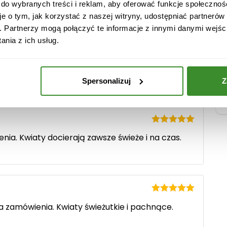
h
 do wybranych treści i reklam, aby oferować funkcje społecznoś
je o tym, jak korzystać z naszej witryny, udostępniać partneró
. Partnerzy mogą połączyć te informacje z innymi danymi wejśc
nia z ich usług.
Oceniono
5
Spersonalizuj
Z
na 5
Oceniono
5
nia. Kwiaty docierają zawsze świeże i na czas.
na 5
Oceniono
5
a zamówienia. Kwiaty świeżutkie i pachnące.
na 5