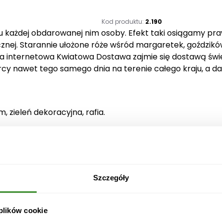
ś
ć
Kod produktu:
2.190
u każdej obdarowanej nim osoby. Efekt taki osiągamy pr
B
znej. Starannie ułożone róże wśród margaretek, goździków
u
ia internetowa Kwiatowa Dostawa zajmie się dostawą św
k
cy nawet tego samego dnia na terenie całego kraju, a d
i
e
t
T
m, zieleń dekoracyjna, rafia.
w
ó
j
U
ś
m
Szczegóły
i
jęciu głównym)
e
 plików cookie
c