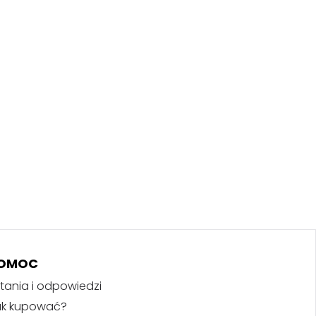
OMOC
tania i odpowiedzi
ak kupować?