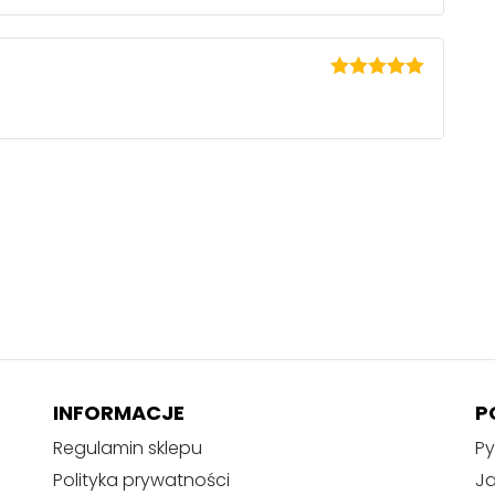
Oceniono
5
na 5
INFORMACJE
P
Regulamin sklepu
Py
Polityka prywatności
J