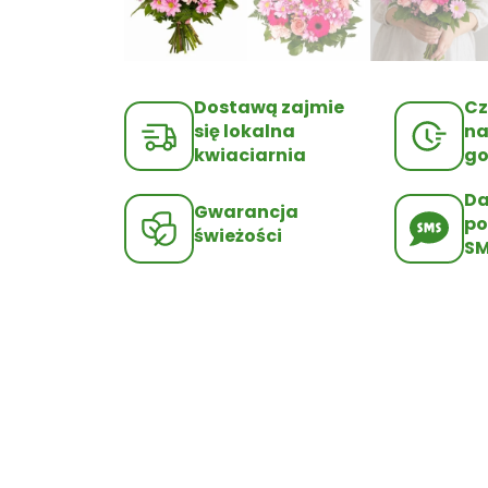
Dostawą zajmie
Cz
się lokalna
na
kwiaciarnia
go
D
Gwarancja
po
świeżości
S