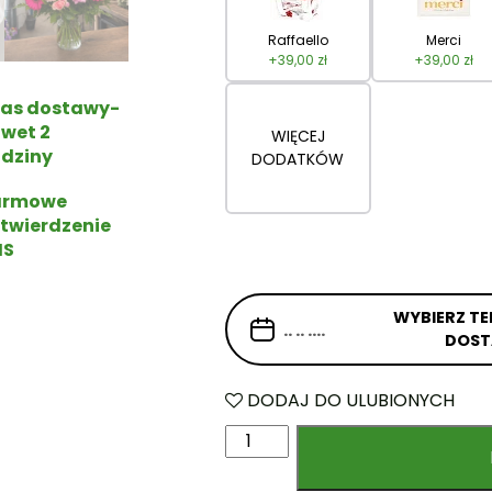
Raffaello
Merci
+
39,00
zł
+
39,00
zł
as dostawy-
wet 2
WIĘCEJ
dziny
DODATKÓW
armowe
twierdzenie
MS
WYBIERZ TE
DOS
DODAJ DO ULUBIONYCH
i
l
o