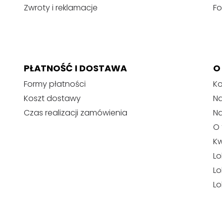
Zwroty i reklamacje
Fo
PŁATNOŚĆ I DOSTAWA
O
Formy płatności
Ko
Koszt dostawy
Na
Czas realizacji zamówienia
N
O 
Kw
Lo
Lo
Lo