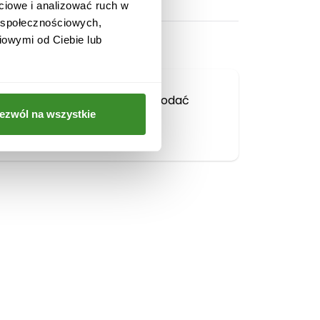
ciowe i analizować ruch w
w społecznościowych,
iowymi od Ciebie lub
Musisz się
zalogować
, aby dodać
ezwól na wszystkie
opinię.