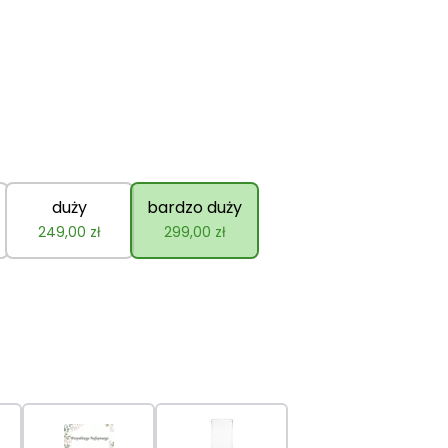
duży
bardzo duży
249,00
zł
299,00
zł