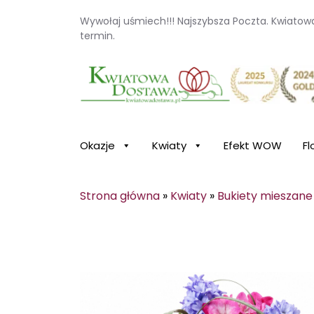
Wywołaj uśmiech!!! Najszybsza Poczta. Kwiato
termin.
Kwiaciarnia internetowa Kwiatowa Dosta
Okazje
Kwiaty
Efekt WOW
Fl
Strona główna
»
Kwiaty
»
Bukiety mieszane