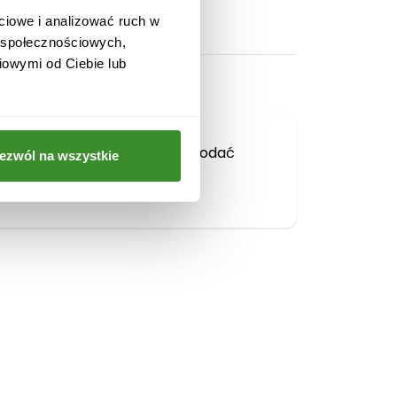
ciowe i analizować ruch w
w społecznościowych,
iowymi od Ciebie lub
Musisz się
zalogować
, aby dodać
ezwól na wszystkie
opinię.