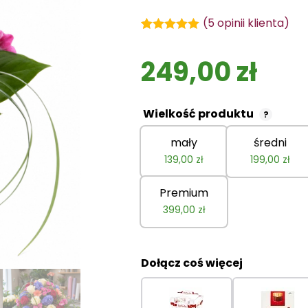
(
5
opinii klienta)
Oceniony
5
5.00
na 5 na
249,00
zł
podstawie
ocen
klientów
Wielkość produktu
?
mały
średni
139,00
zł
199,00
zł
Premium
399,00
zł
Dołącz coś więcej