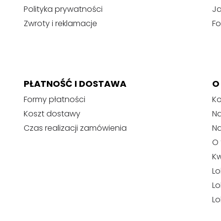
Polityka prywatności
J
Zwroty i reklamacje
Fo
PŁATNOŚĆ I DOSTAWA
O
Formy płatności
Ko
Koszt dostawy
Na
Czas realizacji zamówienia
N
O 
Kw
Lo
Lo
Lo