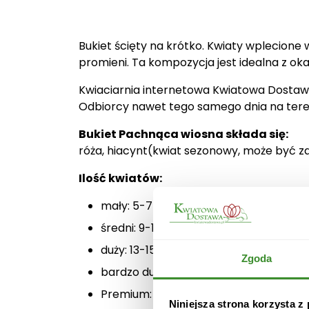
Bukiet ścięty na krótko. Kwiaty wplecione 
promieni. Ta kompozycja jest idealna z ok
Kwiaciarnia internetowa Kwiatowa Dostaw
Odbiorcy nawet tego samego dnia na teren
Bukiet Pachnąca wiosna składa się:
róża, hiacynt(kwiat sezonowy, może być za
Ilość kwiatów:
mały: 5-7 + przybranie,
średni: 9-11 + przybranie,
duży: 13-15 + przybranie,
Zgoda
bardzo duży: 17-19 + przybranie
Premium: 25-30 + przybranie.
Niniejsza strona korzysta z