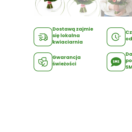
Dostawą zajmie
Cz
się lokalna
od
kwiaciarnia
D
Gwarancja
po
świeżości
S