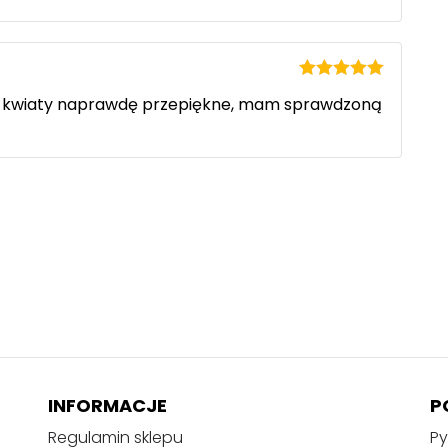
Oceniono
5
a, kwiaty naprawdę przepiękne, mam sprawdzoną
na 5
INFORMACJE
P
Regulamin sklepu
Py