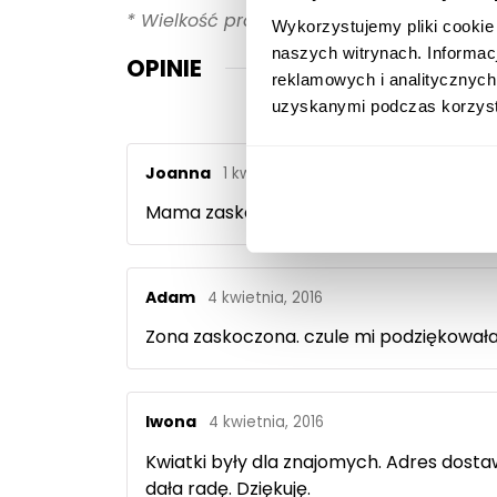
* Wielkość produktu: na zdjęciu głównym 
Wykorzystujemy pliki cookie
naszych witrynach. Informac
OPINIE
reklamowych i analitycznych
uzyskanymi podczas korzysta
Joanna
1 kwietnia, 2016
Mama zaskoczona i zachwycona. Kwiaty 
Adam
4 kwietnia, 2016
Zona zaskoczona. czule mi podziękowała.
Iwona
4 kwietnia, 2016
Kwiatki były dla znajomych. Adres dos
dała radę. Dziękuję.