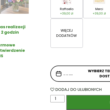
Raffaello
Merci
+
39,00
zł
+
39,00
zł
as realizacji
WIĘCEJ
 2 godzin
DODATKÓW
armowe
twierdzenie
MS
WYBIERZ TE
DOS
DODAJ DO ULUBIONYCH
i
l
o