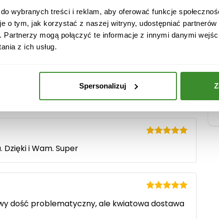
o
przedstawiony jest produkt bardzo duży.
 do wybranych treści i reklam, aby oferować funkcje społecznoś
s
je o tym, jak korzystać z naszej witryny, udostępniać partneró
n
. Partnerzy mogą połączyć te informacje z innymi danymi wejśc
a
nia z ich usług.
Spersonalizuj
Z
Oceniono
5
rewelacyjne. Polecam Aśka.
na 5
Oceniono
5
 Dzięki i Wam. Super
na 5
Oceniono
5
tawy dość problematyczny, ale kwiatowa dostawa
na 5