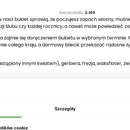
ś
ć
Kod produktu:
2.103
w nasz bukiet sprawią, że poczujesz zapach wiosny, muśni
B
azji ślubu czy każdej rocznicy, a nawet może powiedzieć 
u
k
a zajmie się doręczeniem bukietu w wybranym terminie. 
i
ie całego kraju, a darmowy bilecik przekazać radosne ży
e
t
P
stąpiony innym kwiatem), gerbera, frezja, waksfloter, zie
a
c
h
n
ą
c
Szczegóły
a
w
i
 plików cookie