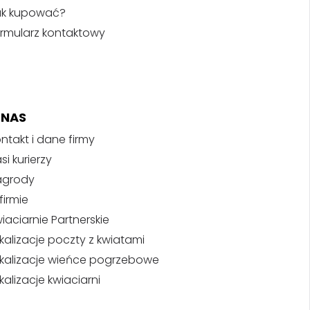
ak kupować?
rmularz kontaktowy
 NAS
ntakt i dane firmy
si kurierzy
agrody
firmie
iaciarnie Partnerskie
kalizacje poczty z kwiatami
kalizacje wieńce pogrzebowe
kalizacje kwiaciarni