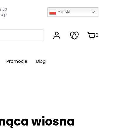
9 60
Polski
a.pl
0
Promocje
Blog
hnąca wiosna