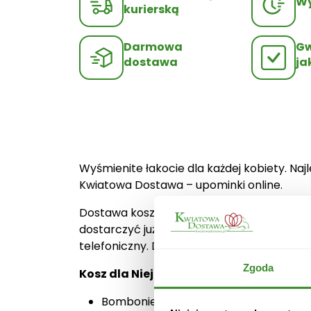
Wy
kurierską
Darmowa
Gw
dostawa
ja
Wyśmienite łakocie dla każdej kobiety. Na
Kwiatowa Dostawa – upominki online.
Dostawa koszy upominkowych odbywa się z
dostarczyć już następnego dnia roboczego
telefoniczny. Dostawa oraz bileciki są da
Zgoda
Kosz dla Niej składa się:
Bombonierka od Serca Wedel 117g,