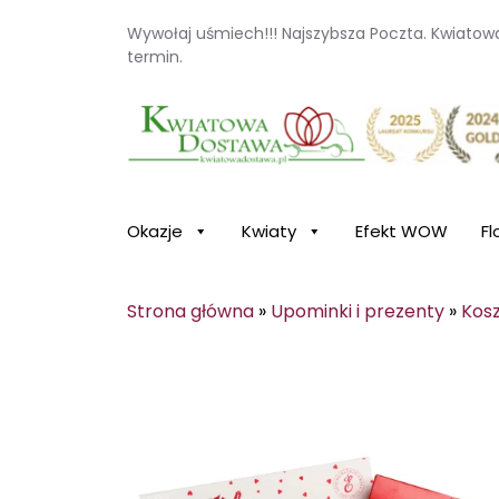
Wywołaj uśmiech!!! Najszybsza Poczta. Kwiato
termin.
Kwiaciarnia internetowa Kwiatowa Dosta
Okazje
Kwiaty
Efekt WOW
Fl
Strona główna
»
Upominki i prezenty
»
Kos