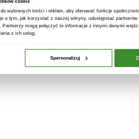
 plików cookie
e
 do wybranych treści i reklam, aby oferować funkcje społecznoś
j
je o tym, jak korzystać z naszej witryny, udostępniać partneró
zt.(Raspberry Intense, Blueberry Intense),
. Partnerzy mogą połączyć te informacje z innymi danymi wejśc
nia z ich usług.
adowy i może różnić się wizualnie od dostarczonego.
Spersonalizuj
Z