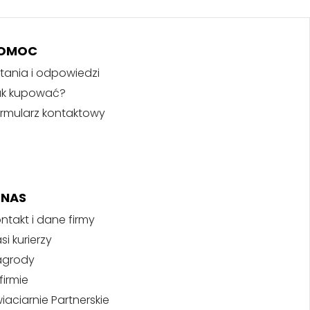
OMOC
tania i odpowiedzi
ak kupować?
rmularz kontaktowy
 NAS
ntakt i dane firmy
si kurierzy
agrody
firmie
iaciarnie Partnerskie