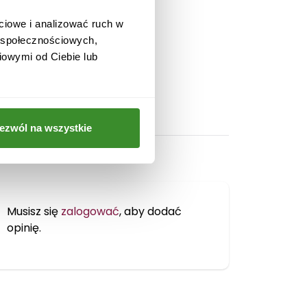
ciowe i analizować ruch w
w społecznościowych,
iowymi od Ciebie lub
ezwól na wszystkie
Musisz się
zalogować
, aby dodać
opinię.