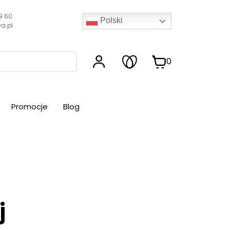
9 60
Polski
a.pl
0
Promocje
Blog
j