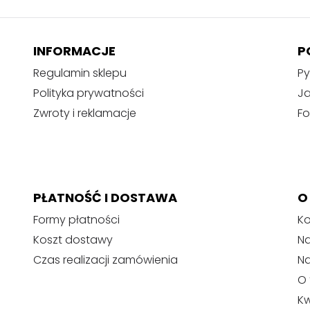
INFORMACJE
P
Regulamin sklepu
Py
Polityka prywatności
J
Zwroty i reklamacje
Fo
PŁATNOŚĆ I DOSTAWA
O
Formy płatności
Ko
Koszt dostawy
Na
Czas realizacji zamówienia
N
O 
Kw