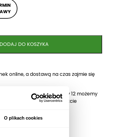
RMIN
TAWY
DODAJ DO KOSZYKA
ek online, a dostawą na czas zajmie się
mówienia opłacone do godziny 12 możemy
ego dnia po uprzednim kontakcie
O plikach cookies