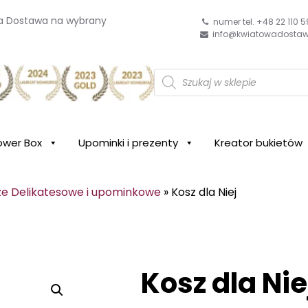
wa Dostawa na wybrany
numer tel. +48 22 110 5
info@kwiatowadostaw
W
y
wa
s
z
u
k
i
ower Box
Upominki i prezenty
Kreator bukietów
w
a
r
k
ze Delikatesowe i upominkowe
»
Kosz dla Niej
a
p
r
o
d
u
k
Kosz dla Nie
t
ó
w