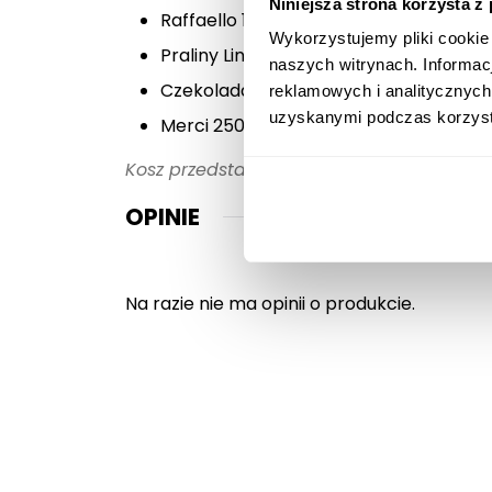
Niniejsza strona korzysta z
Raffaello 150g,
Wykorzystujemy pliki cookie
Praliny Lindt Lindor Milk 100g,
naszych witrynach. Informac
Czekolada Lindt Excellence 100g. x 2 s
reklamowych i analitycznych
uzyskanymi podczas korzysta
Merci 250g,
Kosz przedstawiony na zdjęciu jest przykł
OPINIE
Na razie nie ma opinii o produkcie.