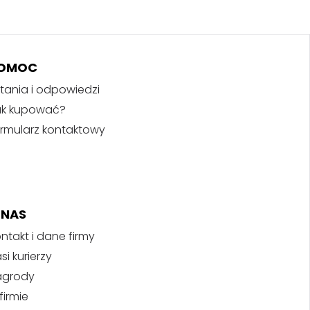
OMOC
tania i odpowiedzi
ak kupować?
rmularz kontaktowy
 NAS
ntakt i dane firmy
si kurierzy
agrody
firmie