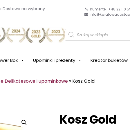
wa Dostawa na wybrany
numer tel. +48 22 110 5
info@kwiatowadostaw
W
y
wa
s
z
u
k
i
ower Box
Upominki i prezenty
Kreator bukietów
w
a
r
k
ze Delikatesowe i upominkowe
»
Kosz Gold
a
p
r
o
d
u
k
Kosz Gold
t
ó
w