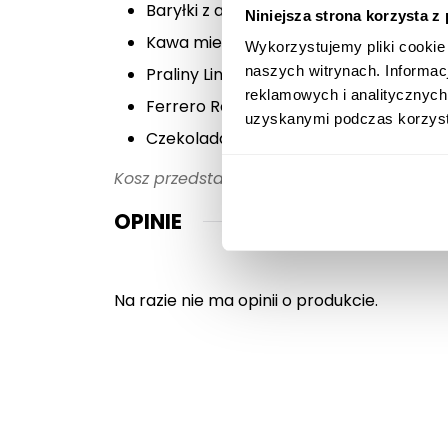
Baryłki z alkoholem Wedel 200g,
Niniejsza strona korzysta z
Kawa mielona Lavazza 250g,
Wykorzystujemy pliki cookie
naszych witrynach. Informac
Praliny Lindt Lindor Assorted 100g,
reklamowych i analitycznych
Ferrero Rocher 200g,
uzyskanymi podczas korzysta
Czekolada Edelbitter Mousse 150g. x 
Kosz przedstawiony na zdjęciu jest przykł
OPINIE
Na razie nie ma opinii o produkcie.