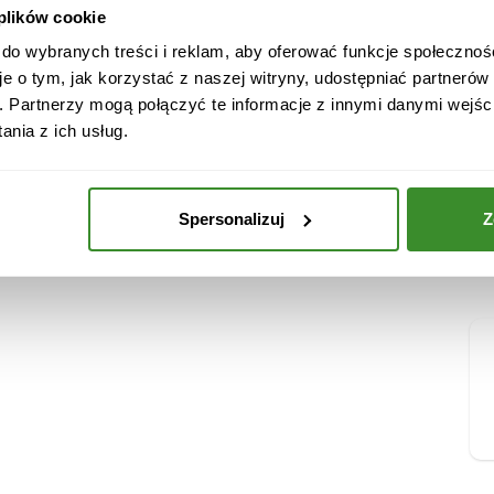
 plików cookie
 do wybranych treści i reklam, aby oferować funkcje społecznoś
je o tym, jak korzystać z naszej witryny, udostępniać partneró
. Partnerzy mogą połączyć te informacje z innymi danymi wejśc
nia z ich usług.
3 szt.(Schwarze Johannisbeere, Orange, Cranberry).
adowy i może różnić się wizualnie od dostarczonego.
Spersonalizuj
Z