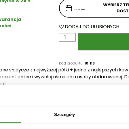
syłka w 24 h
WYBIERZ TE
DOS
arancja
kości
DODAJ DO ULUBIONYCH
i
l
o
ś
ć
Kod produktu:
10.118
ne słodycze z najwyższej półki + jedna z najlepszych ka
K
j prezent online i wywołaj uśmiech u osoby obdarowanej.
o
et.
s
z
a pośrednictwem firmy kurierskiej DPD, DHL, InPost. Za
G
. Na terenie Warszawy przesyłka jest możliwa tego sam
o
rmowe.
l
Szczegóły
d