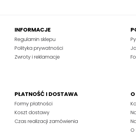
INFORMACJE
P
Regulamin sklepu
Py
Polityka prywatności
J
Zwroty i reklamacje
Fo
PŁATNOŚĆ I DOSTAWA
O
Formy płatności
Ko
Koszt dostawy
Na
Czas realizacji zamówienia
N
O 