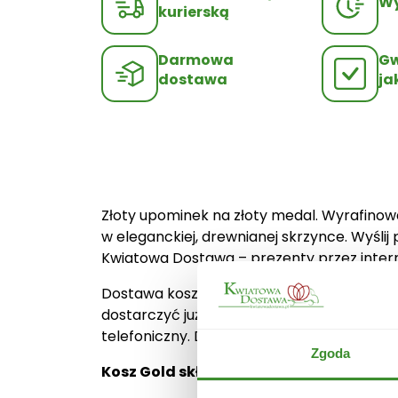
Wy
kurierską
Darmowa
Gw
dostawa
ja
Złoty upominek na złoty medal. Wyrafinowa
w eleganckiej, drewnianej skrzynce. Wyśli
Kwiatowa Dostawa – prezenty przez intern
Dostawa koszy upominkowych odbywa się z
dostarczyć już następnego dnia roboczego
telefoniczny. Dostawa oraz bileciki są da
Zgoda
Kosz Gold składa się: