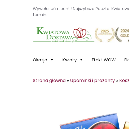
Wywołaj uśmiech!!! Najszybsza Poczta. Kwiato
termin.
Kwiaciarnia internetowa Kwiatowa Dosta
Okazje
Kwiaty
Efekt WOW
Fl
Strona główna
»
Upominki i prezenty
»
Kos