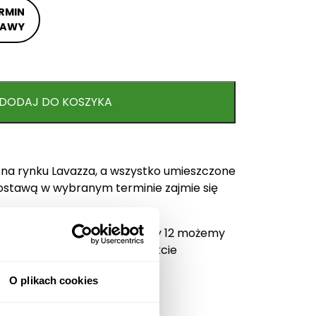
RMIN
TAWY
DODAJ DO KOSZYKA
w na rynku Lavazza, a wszystko umieszczone
 Dostawą w wybranym terminie zajmie się
mówienia opłacone do godziny 12 możemy
ego dnia po uprzednim kontakcie
O plikach cookies