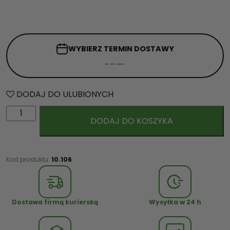
WYBIERZ TERMIN
DOSTAWY
DODAJ DO ULUBIONYCH
i
DODAJ DO KOSZYKA
l
o
ś
ć
Kod produktu:
10.106
K
o
s
Dostawa firmą kurierską
Wysyłka w 24 h
z
d