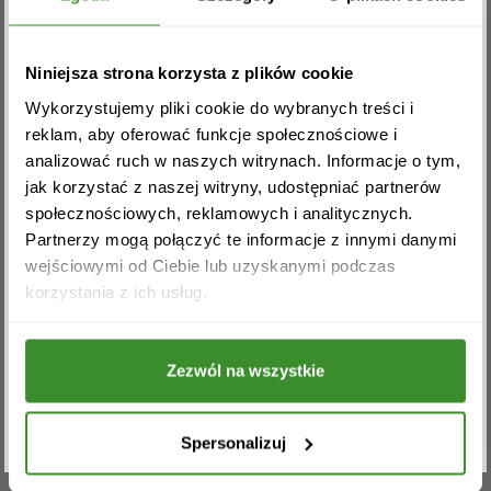
Alpejskie mleczko Milka, smak waniliowy 330g,
Praliny Lindt Lindor Milk 100g,
Zapisz się do newslettera i zgarnij
Niniejsza strona korzysta z plików cookie
Herbata sypana Dilmah, klasyczna czarna 100g,
rabat na pierwsze zakupy!
Wykorzystujemy pliki cookie do wybranych treści i
Czekolada duża Milka Alpine Milk 270g,
reklam, aby oferować funkcje społecznościowe i
Delicje Szampańskie Wiśniowe 146g,
analizować ruch w naszych witrynach. Informacje o tym,
Czekolada Milka Collage 93g
jak korzystać z naszej witryny, udostępniać partnerów
społecznościowych, reklamowych i analitycznych.
Kosz przedstawiony na zdjęciu jest przykładowy i
Partnerzy mogą połączyć te informacje z innymi danymi
może różnić się wizualnie od dostarczonego.
wejściowymi od Ciebie lub uzyskanymi podczas
Akceptuję regulamin i wyrażam zgodę na
korzystania z ich usług.
OPINIE
przetwarzanie powyższych danych osobowych
w celu otrzymywania newslettera.
Zezwól na wszystkie
Na razie nie ma opinii o produkcie.
ZAPISZ SIĘ
Spersonalizuj
Musisz się
zalogować
, aby dodać opinię.