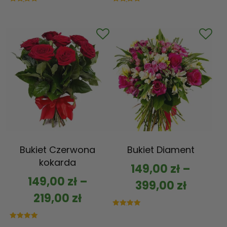
Oceniono
Oceniono
5.00
5.00
na 5
na 5
Bukiet Czerwona
Bukiet Diament
kokarda
149,00
zł
–
149,00
zł
–
399,00
zł
219,00
zł
Oceniono
5.00
na 5
Oceniono