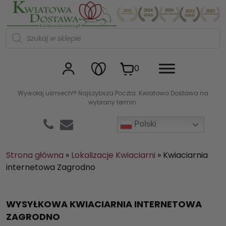
Kwiaciarnia internetowa Kw
W
y
s
z
u
0
k
i
w
Wywołaj uśmiech!!! Najszybsza Poczta. Kwiatowa Dostawa na
a
wybrany termin.
r
k
a
Polski
p
r
o
d
Strona główna
»
Lokalizacje Kwiaciarni
»
Kwiaciarnia
u
internetowa Zagrodno
k
t
ó
w
WYSYŁKOWA KWIACIARNIA INTERNETOWA
ZAGRODNO