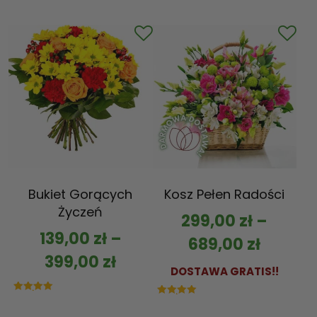
5.00
na 5
Bukiet Gorących
Kosz Pełen Radości
Życzeń
299,00
zł
–
139,00
zł
–
689,00
zł
399,00
zł
DOSTAWA GRATIS!!
Oceniono
Oceniono
5.00
5.00
na 5