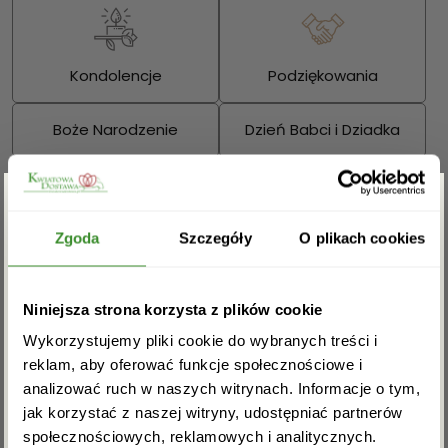
Kondolencje
Podziękowania
Boże Narodzenie
Dzień Babci i Dziadka
Walentynki
Dzień Kobiet
Zgarnij rabat -5%
Wielkanoc
Dzień Mamy
Zgoda
Szczegóły
O plikach cookies
Dzień Ojca
Zapisz się do newslettera i zgarnij
Niniejsza strona korzysta z plików cookie
rabat na pierwsze zakupy!
Sprawdź również:
Wykorzystujemy pliki cookie do wybranych treści i
reklam, aby oferować funkcje społecznościowe i
analizować ruch w naszych witrynach. Informacje o tym,
jak korzystać z naszej witryny, udostępniać partnerów
społecznościowych, reklamowych i analitycznych.
Bukiety mieszane
Kosze kwiatowe