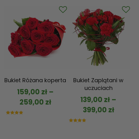
na 5
Bukiet Różana koperta
Bukiet Zaplątani w
uczuciach
159,00
zł
–
139,00
zł
–
259,00
zł
399,00
zł
Oceniono
5.00
na 5
Oceniono
5.00
na 5