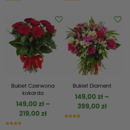
Oceniono
Oceniono
5.00
5.00
na 5
na 5
Bukiet Czerwona
Bukiet Diament
kokarda
149,00
zł
–
149,00
zł
–
399,00
zł
219,00
zł
Oceniono
5.00
na 5
Oceniono