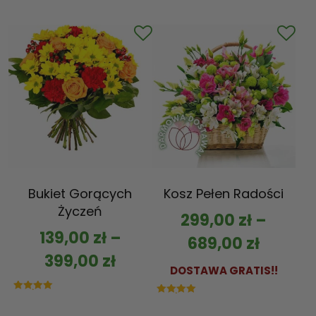
5.00
na 5
Bukiet Gorących
Kosz Pełen Radości
Życzeń
299,00
zł
–
139,00
zł
–
689,00
zł
399,00
zł
DOSTAWA GRATIS!!
Oceniono
Oceniono
5.00
5.00
na 5