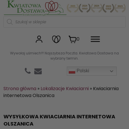
Kwiaciarnia internetowa Kw
W
y
s
z
u
0
k
i
w
Wywołaj uśmiech!!! Najszybsza Poczta. Kwiatowa Dostawa na
a
wybrany termin.
r
k
a
Polski
p
r
o
d
Strona główna
»
Lokalizacje Kwiaciarni
»
Kwiaciarnia
u
internetowa Olszanica
k
t
ó
w
WYSYŁKOWA KWIACIARNIA INTERNETOWA
OLSZANICA