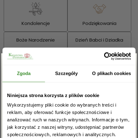
Kondolencje
Podziękowania
Boże Narodzenie
Dzień Babci i Dziadka
Walentynki
Dzień Kobiet
Zgarnij rabat -5%
Wielkanoc
Dzień Mamy
Zgoda
Szczegóły
O plikach cookies
Dzień Ojca
Zapisz się do newslettera i zgarnij
Niniejsza strona korzysta z plików cookie
rabat na pierwsze zakupy!
Sprawdź również:
Wykorzystujemy pliki cookie do wybranych treści i
reklam, aby oferować funkcje społecznościowe i
analizować ruch w naszych witrynach. Informacje o tym,
jak korzystać z naszej witryny, udostępniać partnerów
społecznościowych, reklamowych i analitycznych.
Bukiety mieszane
Kosze kwiatowe