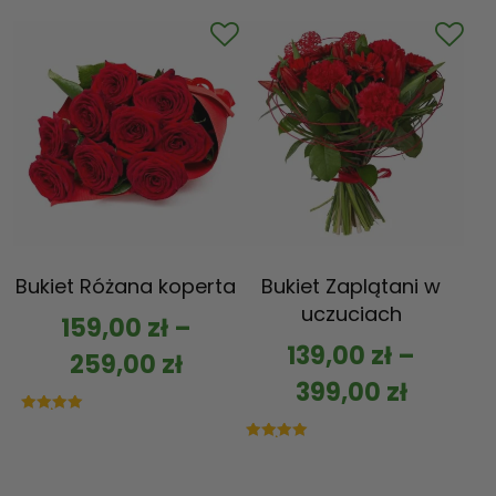
na 5
Bukiet Różana koperta
Bukiet Zaplątani w
uczuciach
159,00
zł
–
139,00
zł
–
259,00
zł
399,00
zł
Oceniono
5.00
na 5
Oceniono
5.00
na 5