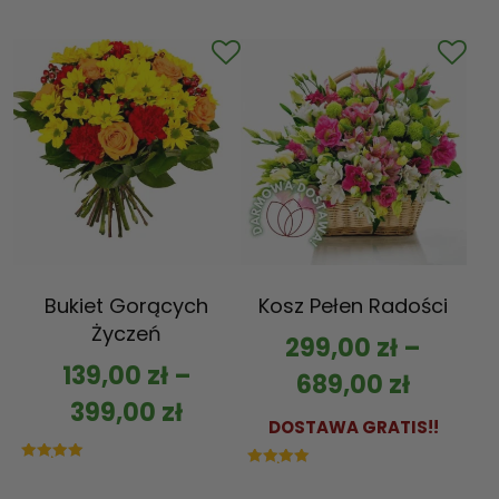
5.00
na 5
Bukiet Gorących
Kosz Pełen Radości
Życzeń
299,00
zł
–
139,00
zł
–
689,00
zł
399,00
zł
DOSTAWA GRATIS!!
Oceniono
Oceniono
5.00
5.00
na 5