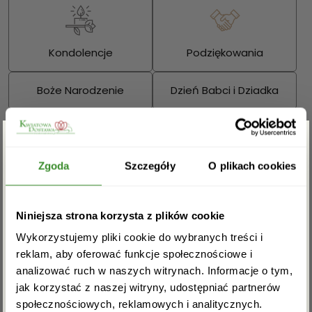
Kondolencje
Podziękowania
Boże Narodzenie
Dzień Babci i Dziadka
Walentynki
Dzień Kobiet
Zgarnij rabat -5%
Wielkanoc
Dzień Mamy
Zgoda
Szczegóły
O plikach cookies
Dzień Ojca
Zapisz się do newslettera i zgarnij
Niniejsza strona korzysta z plików cookie
rabat na pierwsze zakupy!
Sprawdź również:
Wykorzystujemy pliki cookie do wybranych treści i
reklam, aby oferować funkcje społecznościowe i
analizować ruch w naszych witrynach. Informacje o tym,
jak korzystać z naszej witryny, udostępniać partnerów
społecznościowych, reklamowych i analitycznych.
Bukiety mieszane
Kosze kwiatowe