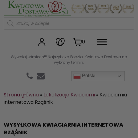
Kwiaciarnia internetowa Kw
W
y
s
z
u
0
k
i
w
Wywołaj uśmiech!!! Najszybsza Poczta. Kwiatowa Dostawa na
a
wybrany termin.
r
k
a
Polski
p
r
o
d
Strona główna
»
Lokalizacje Kwiaciarni
»
Kwiaciarnia
u
internetowa Rząśnik
k
t
ó
w
WYSYŁKOWA KWIACIARNIA INTERNETOWA
RZĄŚNIK