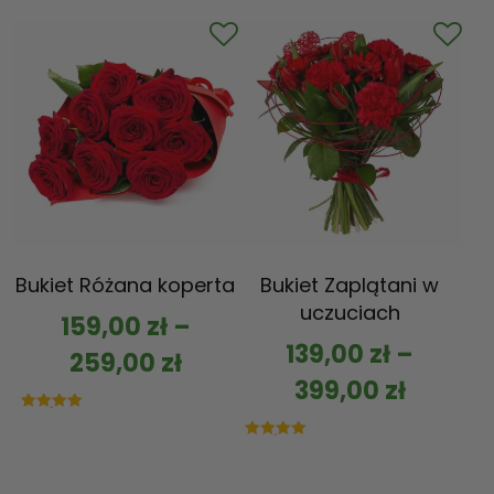
na 5
Bukiet Różana koperta
Bukiet Zaplątani w
uczuciach
159,00
zł
–
139,00
zł
–
259,00
zł
399,00
zł
Oceniono
5.00
na 5
Oceniono
5.00
na 5