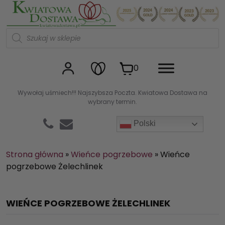
Kwiaciarnia internetowa Kw
W
y
s
z
u
0
k
i
w
Wywołaj uśmiech!!! Najszybsza Poczta. Kwiatowa Dostawa na
a
wybrany termin.
r
k
a
Polski
p
r
o
d
Strona główna
»
Wieńce pogrzebowe
»
Wieńce
u
pogrzebowe Żelechlinek
k
t
ó
w
WIEŃCE POGRZEBOWE ŻELECHLINEK