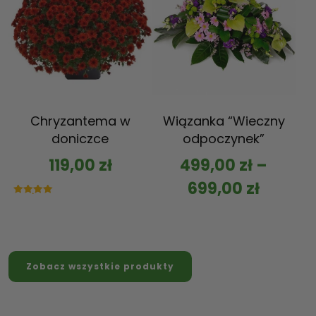
Chryzantema w
Wiązanka “Wieczny
doniczce
odpoczynek”
119,00
zł
499,00
zł
–
699,00
zł
Oceniono
5.00
na 5
Zobacz wszystkie produkty