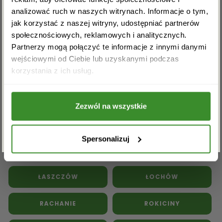
Kwiaty doniczkowe
Kwiaty na pogrzeb
analizować ruch w naszych witrynach. Informacje o tym,
Inne kwiaciarnie w powiecie
jak korzystać z naszej witryny, udostępniać partnerów
społecznościowych, reklamowych i analitycznych.
tomaszowskim:
Partnerzy mogą połączyć te informacje z innymi danymi
wejściowymi od Ciebie lub uzyskanymi podczas
Akceptuję regulamin i wyrażam zgodę na
BEŁŻEC
BUDZISZEWICE
korzystania z ich usług.
przetwarzanie powyższych danych osobowych
w celu otrzymywania newslettera.
GÓRNO
JARCZÓW
Zezwól na wszystkie
ZAPISZ SIĘ
KRYNICE
LUBOCHNIA
Spersonalizuj
LUBYCZA KRÓLEWSKA
ŁASZCZÓW
ŁOCHÓW
RACHANIE
ROKICINY