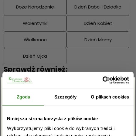
Boże Narodzenie
Dzień Babci i Dziadka
Walentynki
Dzień Kobiet
Wielkanoc
Dzień Mamy
Dzień Ojca
Sprawdź również:
Zgarnij rabat -5%
Zgoda
Szczegóły
O plikach cookies
Bukiety mieszane
Kosze kwiatowe
Zapisz się do newslettera i zgarnij
Niniejsza strona korzysta z plików cookie
rabat na pierwsze zakupy!
Wykorzystujemy pliki cookie do wybranych treści i
reklam, aby oferować funkcje społecznościowe i