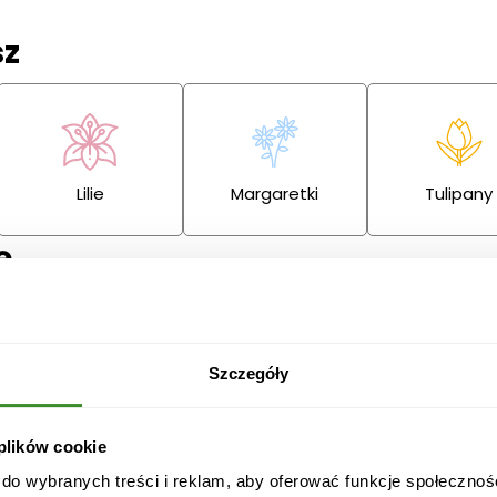
sz
Lilie
Margaretki
Tulipany
ę
Szczegóły
Przeprosiny
Gratulacje
Ślub
 plików cookie
 do wybranych treści i reklam, aby oferować funkcje społecznoś
Boże
Dzień Babci