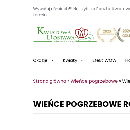
Wywołaj uśmiech!!! Najszybsza Poczta. Kwiato
termin.
Kwiaciarnia internetowa Kwiatowa Dosta
Okazje
Kwiaty
Efekt WOW
Fl
Strona główna
»
Wieńce pogrzebowe
»
Wie
WIEŃCE POGRZEBOWE R