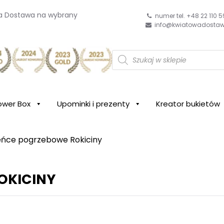
wa Dostawa na wybrany
numer tel. +48 22 110 5
info@kwiatowadostaw
W
y
wa
s
z
u
k
i
ower Box
Upominki i prezenty
Kreator bukietów
w
a
r
k
ńce pogrzebowe Rokiciny
a
p
r
o
d
OKICINY
u
k
t
ó
w