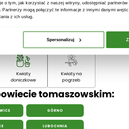
je o tym, jak korzystać z naszej witryny, udostępniać partneró
Narodzenie
Dziadka
. Partnerzy mogą połączyć te informacje z innymi danymi wejśc
Podziękowania
nia z ich usług.
Wielkanoc
Dzień Mamy
Dzień Ojc
Spersonalizuj
Z
Kwiaty
Kwiaty na
doniczkowe
pogrzeb
 powiecie tomaszowskim:
WICE
GÓRNO
CE
LUBOCHNIA