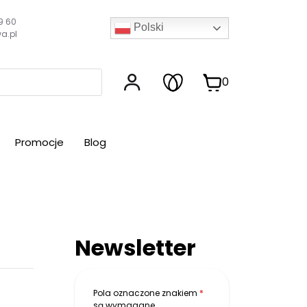
9 60
Polski
a.pl
0
Promocje
Blog
Newsletter
Pola oznaczone znakiem
*
są wymagane