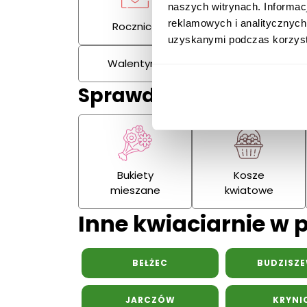
naszych witrynach. Informac
reklamowych i analitycznych
Rocznica
Kondolencje
uzyskanymi podczas korzysta
Walentynki
Dzień Kobiet
Sprawdź również:
Bukiety
Kosze
mieszane
kwiatowe
Inne kwiaciarnie w
BEŁŻEC
BUDZISZE
JARCZÓW
KRYNI