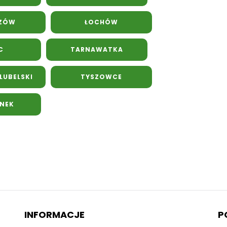
CZÓW
ŁOCHÓW
C
TARNAWATKA
UBELSKI
TYSZOWCE
INEK
INFORMACJE
P