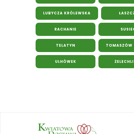
LUBYCZA KRÓLEWSKA
ŁASZ
RACHANIE
SUSIE
TELATYN
TOMASZÓW L
ULHÓWEK
ŻELECHL