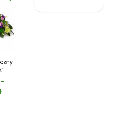
czny
k”
–
ł