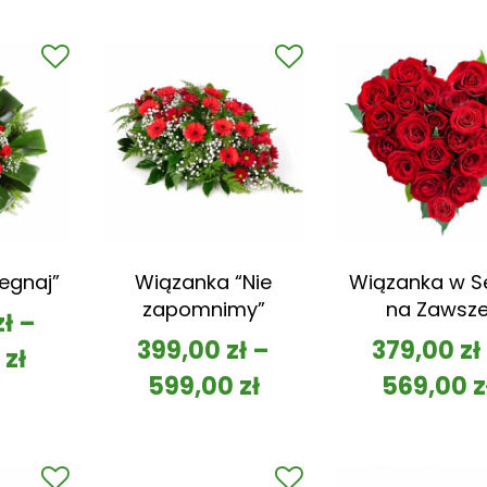
egnaj”
Wiązanka “Nie
Wiązanka w S
zapomnimy”
na Zawsz
zł
–
399,00
zł
–
379,00
zł
0
zł
599,00
zł
569,00
z