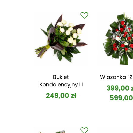
Bukiet
Wiązanka “Ż
Kondolencyjny III
399,00
249,00
zł
599,0