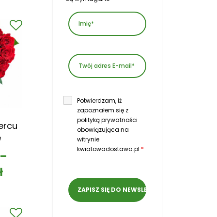
Potwierdzam, iż
zapoznałem się z
polityką prywatności
ercu
obowiązująca na
e
witrynie
kwiatowadostawa.pl
*
–
ł