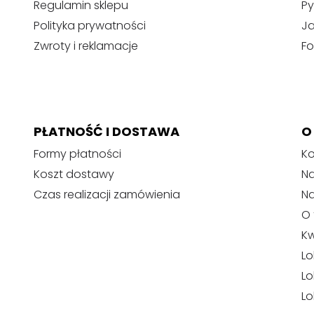
Regulamin sklepu
Py
Polityka prywatności
J
Zwroty i reklamacje
Fo
PŁATNOŚĆ I DOSTAWA
O
Formy płatności
Ko
Koszt dostawy
Na
Czas realizacji zamówienia
N
O 
Kw
Lo
Lo
Lo