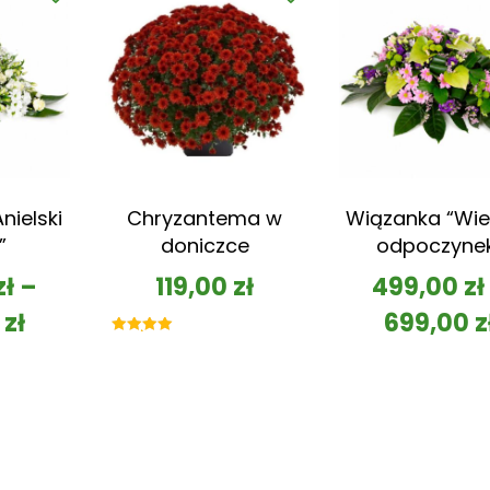
nielski
Chryzantema w
Wiązanka “Wie
”
doniczce
odpoczyne
zł
–
119,00
zł
499,00
zł
0
zł
699,00
z
Oceniono
5.00
na 5