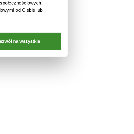
w społecznościowych,
iowymi od Ciebie lub
a
ezwól na wszystkie