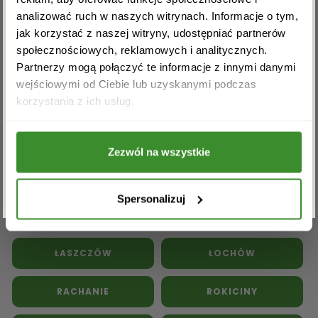
Kwiaty doniczkowe
Kwiaty na pogrzeb
analizować ruch w naszych witrynach. Informacje o tym,
Inne kwiaciarnie w powiecie
jak korzystać z naszej witryny, udostępniać partnerów
społecznościowych, reklamowych i analitycznych.
tomaszowskim:
Partnerzy mogą połączyć te informacje z innymi danymi
wejściowymi od Ciebie lub uzyskanymi podczas
Akceptuję regulamin i wyrażam zgodę na
BEŁŻEC
BUDZISZEWICE
korzystania z ich usług.
przetwarzanie powyższych danych osobowych
w celu otrzymywania newslettera.
GÓRNO
JARCZÓW
Zezwól na wszystkie
ZAPISZ SIĘ
KRYNICE
LUBOCHNIA
Spersonalizuj
LUBYCZA KRÓLEWSKA
ŁASZCZÓW
ŁOCHÓW
RACHANIE
ROKICINY