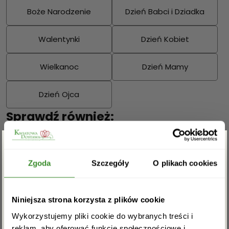
Boże Narodzenie
Dzień Babci i Dziadka
Walentynki
Dzień Kobiet
Wielkanoc
Dzień Mamy
Dzień Ojca
Sprawdź również:
Zgarnij rabat -5%
Zgoda
Szczegóły
O plikach cookies
Bukiety mieszane
Kosze kwiatowe
Zapisz się do newslettera i zgarnij
Niniejsza strona korzysta z plików cookie
rabat na pierwsze zakupy!
Wykorzystujemy pliki cookie do wybranych treści i
reklam, aby oferować funkcje społecznościowe i