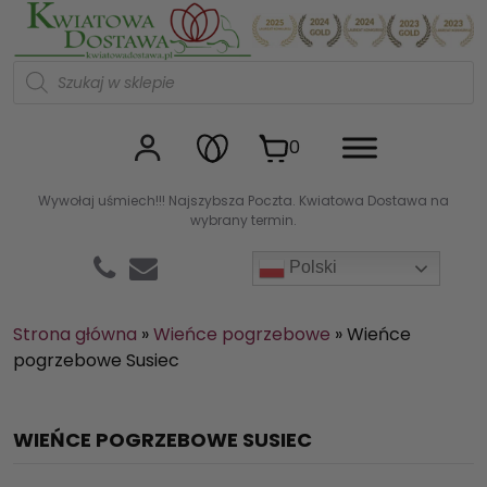
Kwiaciarnia internetowa Kw
W
y
s
z
u
0
k
i
w
Wywołaj uśmiech!!! Najszybsza Poczta. Kwiatowa Dostawa na
a
wybrany termin.
r
k
a
Polski
p
r
o
d
Strona główna
»
Wieńce pogrzebowe
»
Wieńce
u
pogrzebowe Susiec
k
t
ó
w
WIEŃCE POGRZEBOWE SUSIEC