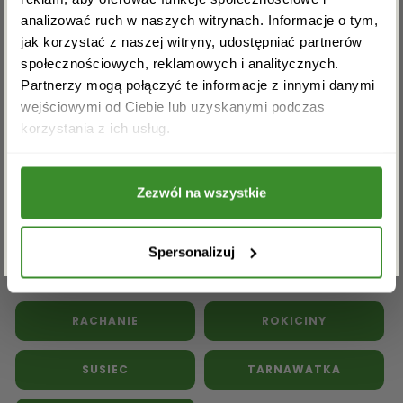
Kwiaty doniczkowe
Kwiaty na pogrzeb
analizować ruch w naszych witrynach. Informacje o tym,
Inne kwiaciarnie w powiecie
jak korzystać z naszej witryny, udostępniać partnerów
społecznościowych, reklamowych i analitycznych.
tomaszowskim:
Partnerzy mogą połączyć te informacje z innymi danymi
wejściowymi od Ciebie lub uzyskanymi podczas
Akceptuję regulamin i wyrażam zgodę na
BEŁŻEC
BUDZISZEWICE
korzystania z ich usług.
przetwarzanie powyższych danych osobowych
w celu otrzymywania newslettera.
GÓRNO
JARCZÓW
Zezwól na wszystkie
ZAPISZ SIĘ
KRYNICE
LUBOCHNIA
Spersonalizuj
ŁASZCZÓW
ŁOCHÓW
RACHANIE
ROKICINY
SUSIEC
TARNAWATKA