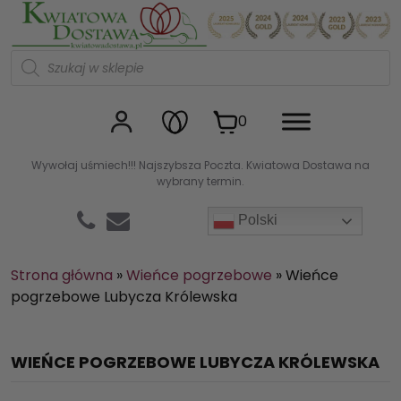
Kwiaciarnia internetowa Kw
W
y
s
z
u
0
k
i
w
Wywołaj uśmiech!!! Najszybsza Poczta. Kwiatowa Dostawa na
a
wybrany termin.
r
k
a
Polski
p
r
o
d
Strona główna
»
Wieńce pogrzebowe
»
Wieńce
u
pogrzebowe Lubycza Królewska
k
t
ó
w
WIEŃCE POGRZEBOWE LUBYCZA KRÓLEWSKA