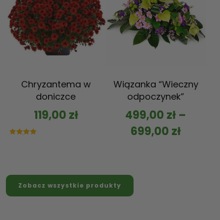
Chryzantema w
Wiązanka “Wieczny
doniczce
odpoczynek”
119,00
zł
499,00
zł
–
699,00
zł
Oceniono
5.00
na 5
Zobacz wszystkie produkty