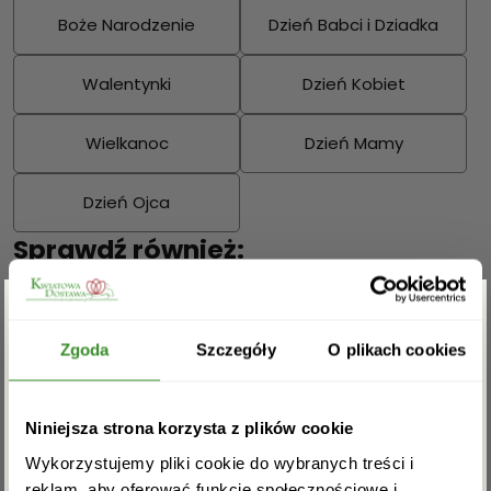
Boże Narodzenie
Dzień Babci i Dziadka
Walentynki
Dzień Kobiet
Wielkanoc
Dzień Mamy
Dzień Ojca
Sprawdź również:
Zgarnij rabat -5%
Zgoda
Szczegóły
O plikach cookies
Bukiety mieszane
Kosze kwiatowe
Zapisz się do newslettera i zgarnij
Niniejsza strona korzysta z plików cookie
rabat na pierwsze zakupy!
Wykorzystujemy pliki cookie do wybranych treści i
reklam, aby oferować funkcje społecznościowe i