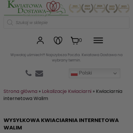
Kwiaciarnia internetowa Kw
W
y
s
z
u
0
k
i
w
Wywołaj uśmiech!!! Najszybsza Poczta. Kwiatowa Dostawa na
a
wybrany termin.
r
k
a
Polski
p
r
o
d
Strona główna
»
Lokalizacje Kwiaciarni
»
Kwiaciarnia
u
internetowa Walim
k
t
ó
w
WYSYŁKOWA KWIACIARNIA INTERNETOWA
WALIM