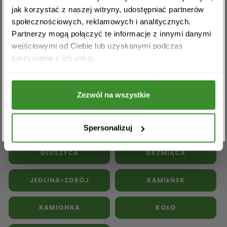
jak korzystać z naszej witryny, udostępniać partnerów
społecznościowych, reklamowych i analitycznych.
Partnerzy mogą połączyć te informacje z innymi danymi
wejściowymi od Ciebie lub uzyskanymi podczas
Akceptuję regulamin i wyrażam zgodę na
Kwiaty doniczkowe
Kwiaty na pogrzeb
korzystania z ich usług.
przetwarzanie powyższych danych osobowych
w celu otrzymywania newslettera.
Inne kwiaciarnie w powiecie
wałbrzyskim:
Zezwól na wszystkie
ZAPISZ SIĘ
BOGUSZÓW-GORCE
CZARNY BÓR
Spersonalizuj
GŁUSZYCA
GRZMIĄCA
JEDLINA-ZDRÓJ
KAMIEŃSK
KAMIONKA
KOŁO