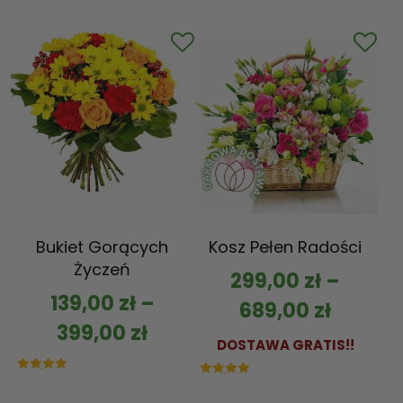
5.00
na 5
Bukiet Gorących
Kosz Pełen Radości
Życzeń
299,00
zł
–
139,00
zł
–
689,00
zł
399,00
zł
DOSTAWA GRATIS!!
Oceniono
Oceniono
5.00
5.00
na 5