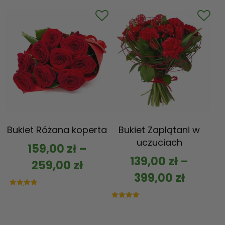
na 5
Bukiet Różana koperta
Bukiet Zaplątani w
uczuciach
159,00
zł
–
139,00
zł
–
259,00
zł
399,00
zł
Oceniono
5.00
na 5
Oceniono
5.00
na 5