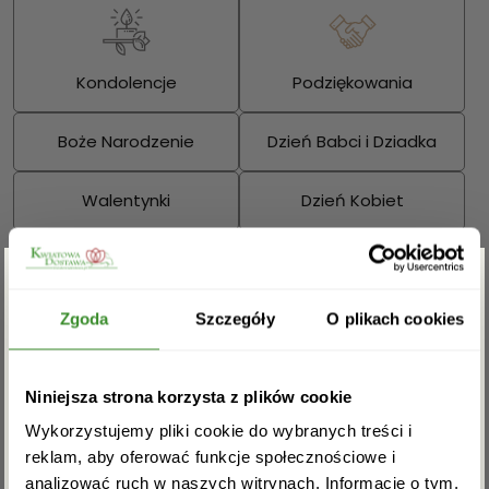
Kondolencje
Podziękowania
Boże Narodzenie
Dzień Babci i Dziadka
Walentynki
Dzień Kobiet
Wielkanoc
Dzień Mamy
Zgarnij rabat -5%
Dzień Ojca
Zgoda
Szczegóły
O plikach cookies
Sprawdź również:
Zapisz się do newslettera i zgarnij
Niniejsza strona korzysta z plików cookie
rabat na pierwsze zakupy!
Wykorzystujemy pliki cookie do wybranych treści i
reklam, aby oferować funkcje społecznościowe i
analizować ruch w naszych witrynach. Informacje o tym,
Bukiety mieszane
Kosze kwiatowe