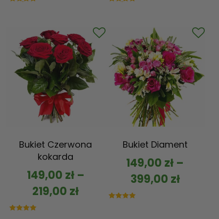
Oceniono
Oceniono
5.00
5.00
na 5
na 5
Bukiet Czerwona
Bukiet Diament
kokarda
149,00
zł
–
149,00
zł
–
399,00
zł
219,00
zł
Oceniono
5.00
na 5
Oceniono