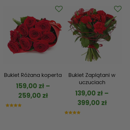
na 5
Bukiet Różana koperta
Bukiet Zaplątani w
uczuciach
159,00
zł
–
139,00
zł
–
259,00
zł
399,00
zł
Oceniono
5.00
na 5
Oceniono
5.00
na 5