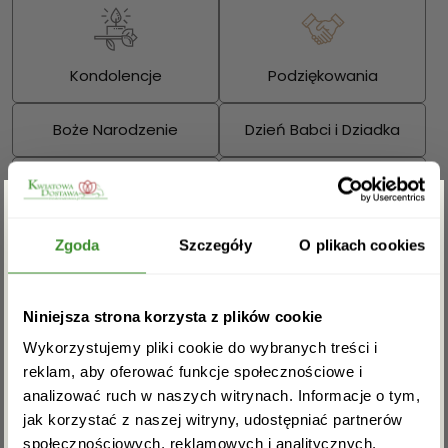
Kondolencje
Podziękowania
Boże Narodzenie
Dzień Babci i Dziadka
Walentynki
Dzień Kobiet
Zgarnij rabat -5%
Wielkanoc
Dzień Mamy
Zgoda
Szczegóły
O plikach cookies
Dzień Ojca
Zapisz się do newslettera i zgarnij
Niniejsza strona korzysta z plików cookie
Sprawdź również:
rabat na pierwsze zakupy!
Wykorzystujemy pliki cookie do wybranych treści i
reklam, aby oferować funkcje społecznościowe i
analizować ruch w naszych witrynach. Informacje o tym,
jak korzystać z naszej witryny, udostępniać partnerów
społecznościowych, reklamowych i analitycznych.
Bukiety mieszane
Kosze kwiatowe