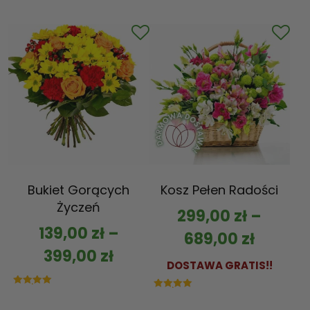
5.00
na 5
Bukiet Gorących
Kosz Pełen Radości
Życzeń
299,00
zł
–
139,00
zł
–
689,00
zł
399,00
zł
DOSTAWA GRATIS!!
Oceniono
Oceniono
5.00
5.00
na 5