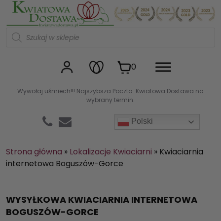
Kwiaciarnia internetowa Kw
W
y
s
z
u
0
k
i
w
Wywołaj uśmiech!!! Najszybsza Poczta. Kwiatowa Dostawa na
a
wybrany termin.
r
k
a
Polski
p
r
o
d
Strona główna
»
Lokalizacje Kwiaciarni
»
Kwiaciarnia
u
internetowa Boguszów-Gorce
k
t
ó
w
WYSYŁKOWA KWIACIARNIA INTERNETOWA
BOGUSZÓW-GORCE