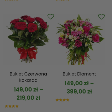
Oceniono
Oceniono
5.00
5.00
na 5
na 5
Bukiet Czerwona
Bukiet Diament
kokarda
149,00
zł
–
149,00
zł
–
399,00
zł
219,00
zł
Oceniono
5.00
na 5
Oceniono