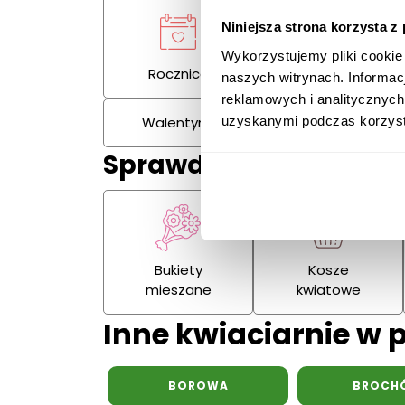
Niniejsza strona korzysta z
Wykorzystujemy pliki cookie
Rocznica
Kondolencje
naszych witrynach. Informac
reklamowych i analitycznych
uzyskanymi podczas korzysta
Walentynki
Dzień Kobiet
Sprawdź również:
Bukiety
Kosze
mieszane
kwiatowe
Inne kwiaciarnie w 
BOROWA
BROCH