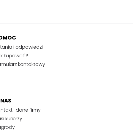
OMOC
tania i odpowiedzi
ak kupować?
rmularz kontaktowy
 NAS
ntakt i dane firmy
si kurierzy
agrody