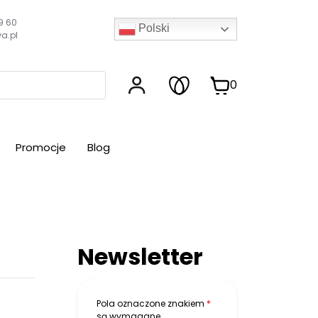
9 60
Polski
a.pl
0
Promocje
Blog
Newsletter
Pola oznaczone znakiem
*
są wymagane