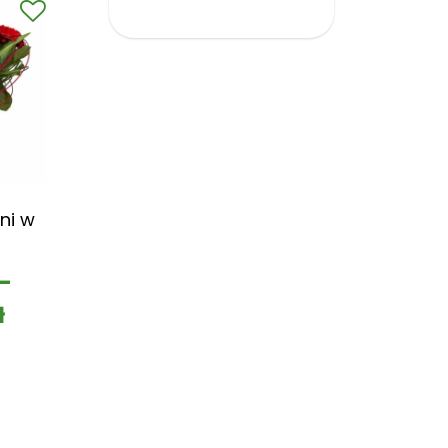
ni w
–
ł