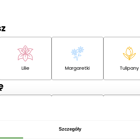
sz
Lilie
Margaretki
Tulipany
ę
Przeprosiny
Gratulacje
Ślub
Szczegóły