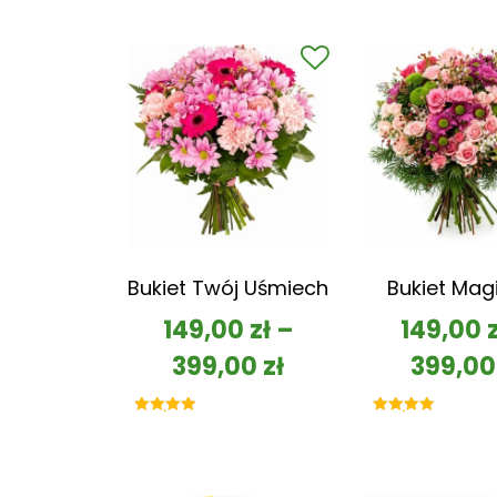
Bukiet Twój Uśmiech
Bukiet Mag
149,00
zł
–
149,00
399,00
zł
399,0
Oceniono
Oceniono
5.00
5.00
na 5
na 5