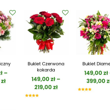
iczny
Bukiet Czerwona
Bukiet Diam
kokarda
zł
–
149,00
zł
149,00
zł
–
0
zł
399,00
z
219,00
zł
Oceniono
5.00
na 5
Oceniono
5.00
na 5