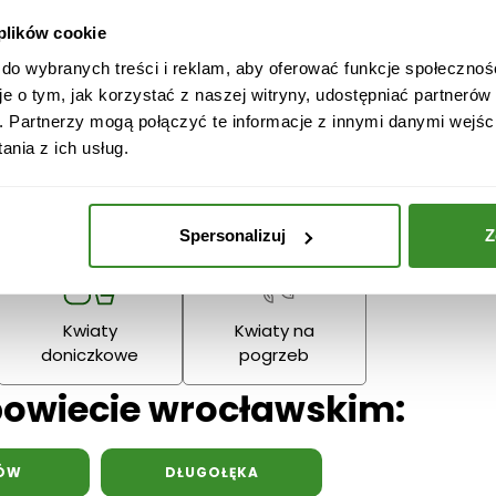
 plików cookie
Boże
Dzień Babci
Narodzenie
Dziadka
 do wybranych treści i reklam, aby oferować funkcje społecznoś
Podziękowania
je o tym, jak korzystać z naszej witryny, udostępniać partneró
. Partnerzy mogą połączyć te informacje z innymi danymi wejśc
nia z ich usług.
Wielkanoc
Dzień Mamy
Dzień Ojc
Spersonalizuj
Z
Kwiaty
Kwiaty na
doniczkowe
pogrzeb
powiecie wrocławskim:
ÓW
DŁUGOŁĘKA