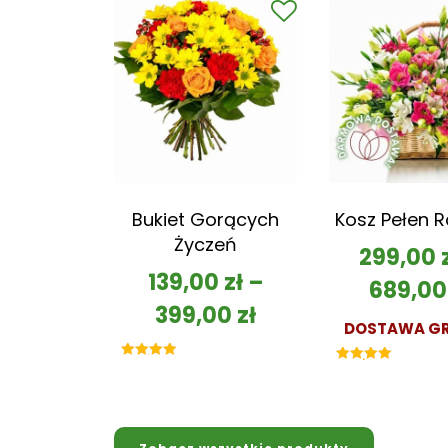
Bukiet Gorących
Kosz Pełen 
Życzeń
299,00
139,00
zł
–
689,0
399,00
zł
DOSTAWA GR
Oceniono
Oceniono
5.00
5.00
na 5
na 5