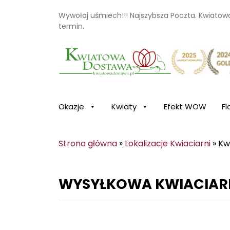
Wywołaj uśmiech!!! Najszybsza Poczta. Kwiato
termin.
Kwiaciarnia internetowa Kwiatowa Dosta
Okazje
Kwiaty
Efekt WOW
Fl
Strona główna
»
Lokalizacje Kwiaciarni
»
Kw
WYSYŁKOWA KWIACIAR