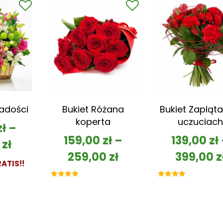
Radości
Bukiet Różana
Bukiet Zapląta
koperta
uczuciach
zł
–
159,00
zł
–
139,00
zł
0
zł
259,00
zł
399,00
z
ATIS!!
Oceniono
Oceniono
5.00
5.00
na 5
na 5