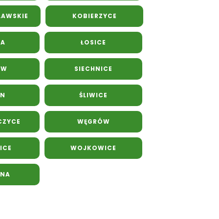
ŁAWSKIE
KOBIERZYCE
CA
ŁOSICE
ÓW
SIECHNICE
IN
ŚLIWICE
CZYCE
WĘGRÓW
ICE
WOJKOWICE
INA