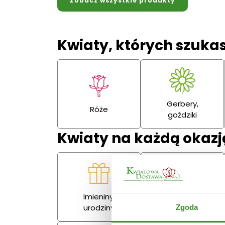
Zobacz wszystkie produkty
Kwiaty, których szuka
Gerbery,
Róże
goździki
Kwiaty na każdą okazj
Imieniny,
Miłość
urodziny
Zgoda