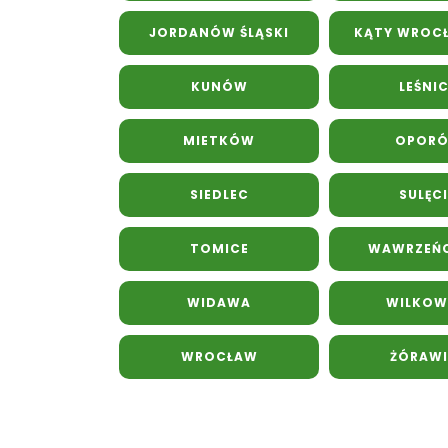
JORDANÓW ŚLĄSKI
KĄTY WROC
KUNÓW
LEŚNI
MIETKÓW
OPOR
SIEDLEC
SULĘC
TOMICE
WAWRZEŃ
WIDAWA
WILKOW
WROCŁAW
ŻÓRAW