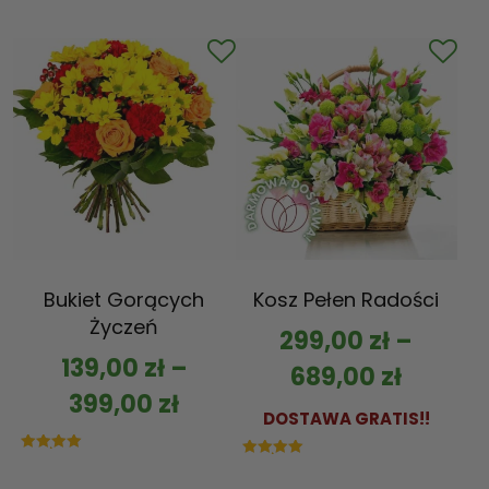
5.00
na 5
Bukiet Gorących
Kosz Pełen Radości
Życzeń
299,00
zł
–
139,00
zł
–
689,00
zł
399,00
zł
DOSTAWA GRATIS!!
Oceniono
Oceniono
5.00
5.00
na 5