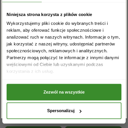
Zapisz się do newslettera i zgarnij
Niniejsza strona korzysta z plików cookie
rabat na pierwsze zakupy!
Wykorzystujemy pliki cookie do wybranych treści i
reklam, aby oferować funkcje społecznościowe i
Kwiaty doniczkowe
Kwiaty na pogrzeb
analizować ruch w naszych witrynach. Informacje o tym,
Inne kwiaciarnie w powiecie
jak korzystać z naszej witryny, udostępniać partnerów
społecznościowych, reklamowych i analitycznych.
wrocławskim:
Partnerzy mogą połączyć te informacje z innymi danymi
wejściowymi od Ciebie lub uzyskanymi podczas
Akceptuję regulamin i wyrażam zgodę na
BOROWA
BROCHÓW
korzystania z ich usług.
przetwarzanie powyższych danych osobowych
w celu otrzymywania newslettera.
DŁUGOŁĘKA
KĄTY WROCŁAWSKIE
Zezwól na wszystkie
ZAPISZ SIĘ
KOBIERZYCE
KUNÓW
Spersonalizuj
LEŚNICA
ŁOSICE