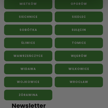
MIETKÓW
OPORÓW
SIECHNICE
SIEDLEC
SOBÓTKA
SULĘCIN
ŚLIWICE
TOMICE
WAWRZEŃCZYCE
WĘGRÓW
WIDAWA
WILKOWICE
WOJKOWICE
WROCŁAW
ŻÓRAWINA
Newsletter