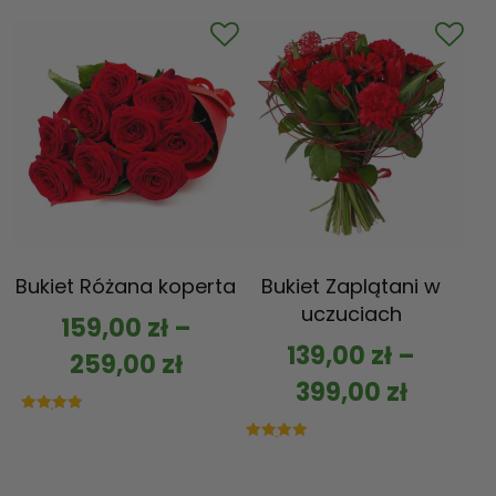
na 5
Bukiet Różana koperta
Bukiet Zaplątani w
uczuciach
159,00
zł
–
139,00
zł
–
259,00
zł
399,00
zł
Oceniono
5.00
na 5
Oceniono
5.00
na 5