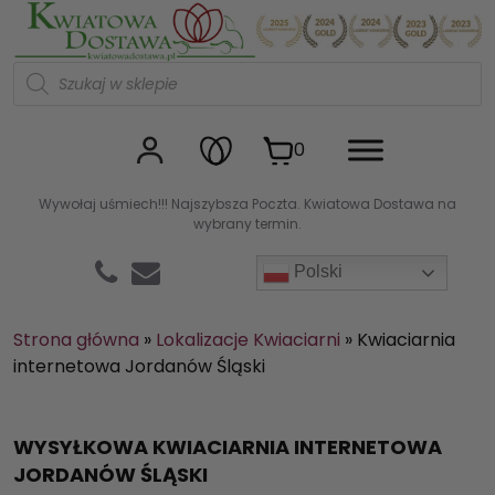
Kwiaciarnia internetowa Kw
W
y
s
z
u
0
k
i
w
Wywołaj uśmiech!!! Najszybsza Poczta. Kwiatowa Dostawa na
a
wybrany termin.
r
k
a
Polski
p
r
o
d
Strona główna
»
Lokalizacje Kwiaciarni
»
Kwiaciarnia
u
internetowa Jordanów Śląski
k
t
ó
w
WYSYŁKOWA KWIACIARNIA INTERNETOWA
JORDANÓW ŚLĄSKI