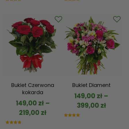
Oceniono
Oceniono
5.00
5.00
na 5
na 5
Bukiet Czerwona
Bukiet Diament
kokarda
149,00
zł
–
149,00
zł
–
399,00
zł
219,00
zł
Oceniono
5.00
na 5
Oceniono