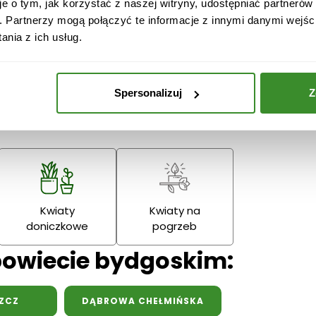
je o tym, jak korzystać z naszej witryny, udostępniać partneró
. Partnerzy mogą połączyć te informacje z innymi danymi wejśc
Boże
Dzień Babci
nia z ich usług.
Narodzenie
Dziadka
Podziękowania
Spersonalizuj
Z
Wielkanoc
Dzień Mamy
Dzień Ojc
Kwiaty
Kwiaty na
doniczkowe
pogrzeb
powiecie bydgoskim:
ZCZ
DĄBROWA CHEŁMIŃSKA