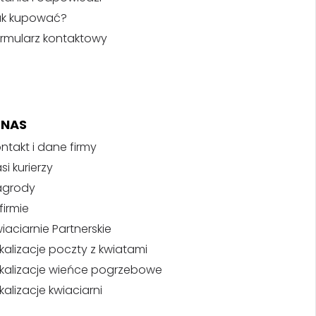
ak kupować?
rmularz kontaktowy
 NAS
ntakt i dane firmy
si kurierzy
agrody
firmie
iaciarnie Partnerskie
kalizacje poczty z kwiatami
kalizacje wieńce pogrzebowe
kalizacje kwiaciarni