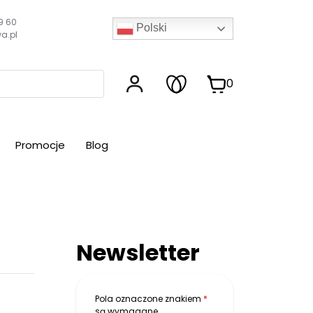
9 60
Polski
a.pl
0
Promocje
Blog
Newsletter
Pola oznaczone znakiem
*
są wymagane