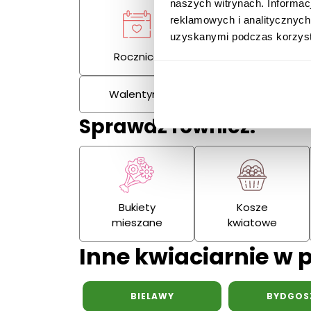
naszych witrynach. Informac
reklamowych i analitycznych
uzyskanymi podczas korzysta
Rocznica
Kondolencje
Walentynki
Dzień Kobiet
Sprawdź również:
Bukiety
Kosze
mieszane
kwiatowe
Inne kwiaciarnie w 
BIELAWY
BYDGOS