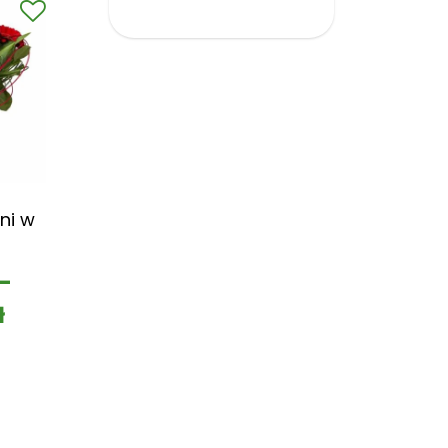
ni w
–
ł