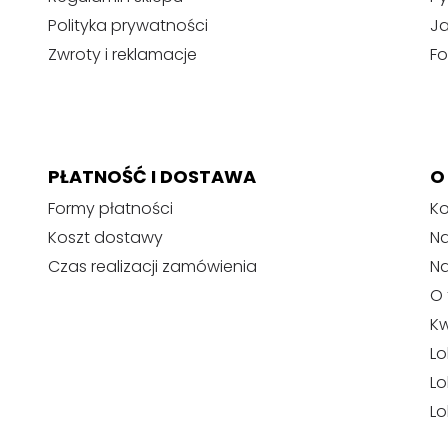
Polityka prywatności
J
Zwroty i reklamacje
Fo
PŁATNOŚĆ I DOSTAWA
O
Formy płatności
Ko
Koszt dostawy
Na
Czas realizacji zamówienia
N
O 
Kw
Lo
Lo
Lo