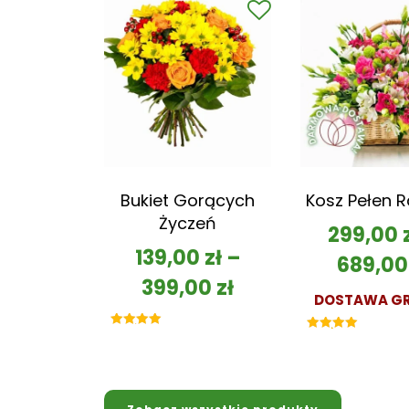
Bukiet Gorących
Kosz Pełen 
Życzeń
299,00
139,00
zł
–
689,0
399,00
zł
DOSTAWA GR
Oceniono
Oceniono
5.00
5.00
na 5
na 5