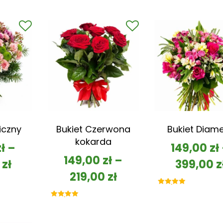
iczny
Bukiet Czerwona
Bukiet Diam
kokarda
zł
–
149,00
zł
149,00
zł
–
0
zł
399,00
z
219,00
zł
Oceniono
5.00
na 5
Oceniono
5.00
na 5