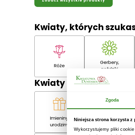
Zobacz wszystkie produkty
Kwiaty, których szuka
Gerbery,
Róże
goździki
Kwiaty na każdą okazj
Zgoda
Imieniny,
Niniejsza strona korzysta z
Miłość
urodziny
Wykorzystujemy pliki cookie