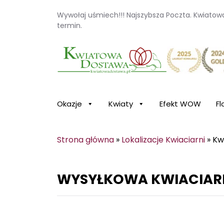
Wywołaj uśmiech!!! Najszybsza Poczta. Kwiato
termin.
Kwiaciarnia internetowa Kwiatowa Dosta
Okazje
Kwiaty
Efekt WOW
Fl
Strona główna
»
Lokalizacje Kwiaciarni
»
Kw
WYSYŁKOWA KWIACIARN