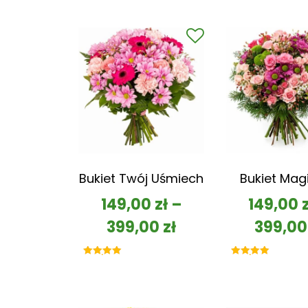
Bukiet Twój Uśmiech
Bukiet Mag
149,00
zł
–
149,00
399,00
zł
399,0
Oceniono
Oceniono
5.00
5.00
na 5
na 5