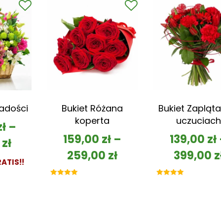
Radości
Bukiet Różana
Bukiet Zapląta
koperta
uczuciach
zł
–
159,00
zł
–
139,00
zł
0
zł
259,00
zł
399,00
z
ATIS!!
Oceniono
Oceniono
5.00
5.00
na 5
na 5