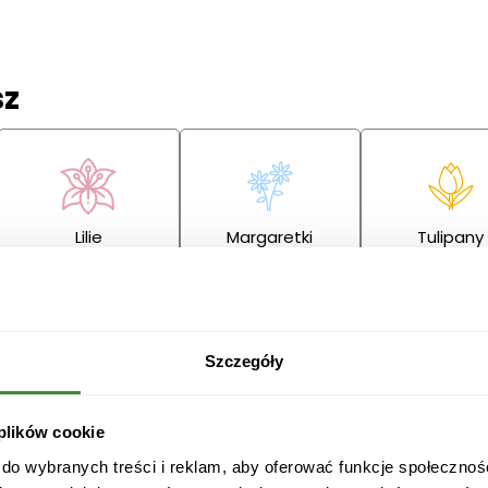
sz
Lilie
Margaretki
Tulipany
ę
Szczegóły
 plików cookie
Przeprosiny
Gratulacje
Ślub
 do wybranych treści i reklam, aby oferować funkcje społecznoś