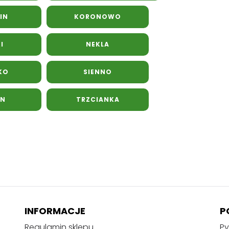
IN
KORONOWO
I
NEKLA
KO
SIENNO
IN
TRZCIANKA
INFORMACJE
P
Regulamin sklepu
Py