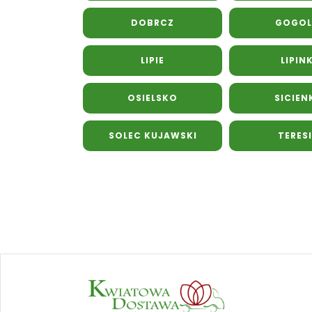
DOBRCZ
GOGOL
LIPIE
LIPINK
OSIELSKO
SICIEN
SOLEC KUJAWSKI
TERES