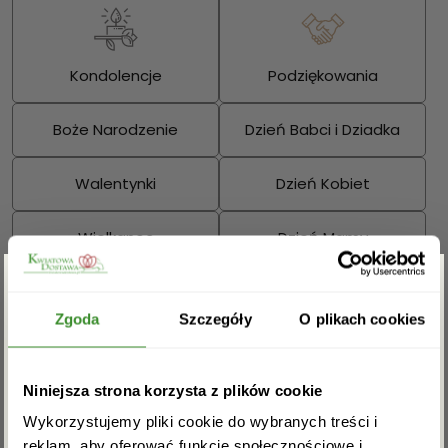
Kondolencje
Podziękowania
Boże Narodzenie
Dzień Babci i Dziadka
Walentynki
Dzień Kobiet
Wielkanoc
Dzień Mamy
Dzień Ojca
Zgarnij rabat -5%
Zgoda
Szczegóły
O plikach cookies
Sprawdź również:
Zapisz się do newslettera i zgarnij
Niniejsza strona korzysta z plików cookie
rabat na pierwsze zakupy!
Wykorzystujemy pliki cookie do wybranych treści i
reklam, aby oferować funkcje społecznościowe i
Bukiety mieszane
Kosze kwiatowe