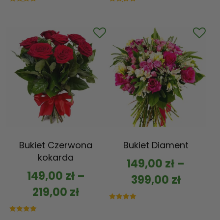
Oceniono
Oceniono
5.00
5.00
na 5
na 5
Bukiet Czerwona
Bukiet Diament
kokarda
149,00
zł
–
149,00
zł
–
399,00
zł
219,00
zł
Oceniono
5.00
na 5
Oceniono