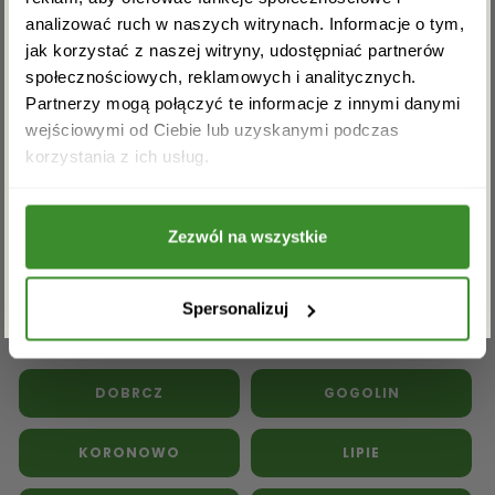
analizować ruch w naszych witrynach. Informacje o tym,
jak korzystać z naszej witryny, udostępniać partnerów
społecznościowych, reklamowych i analitycznych.
Partnerzy mogą połączyć te informacje z innymi danymi
Kwiaty doniczkowe
Kwiaty na pogrzeb
wejściowymi od Ciebie lub uzyskanymi podczas
Akceptuję regulamin i wyrażam zgodę na
korzystania z ich usług.
przetwarzanie powyższych danych osobowych
Inne kwiaciarnie w powiecie
w celu otrzymywania newslettera.
bydgoskim:
Zezwól na wszystkie
ZAPISZ SIĘ
BIELAWY
BYDGOSZCZ
Spersonalizuj
DĄBROWA CHEŁMIŃSKA
DOBRCZ
GOGOLIN
KORONOWO
LIPIE