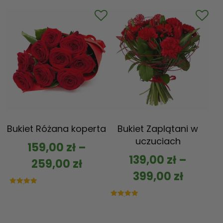
na 5
Bukiet Różana koperta
Bukiet Zaplątani w
uczuciach
159,00
zł
–
139,00
zł
–
259,00
zł
399,00
zł
Oceniono
5.00
na 5
Oceniono
5.00
na 5