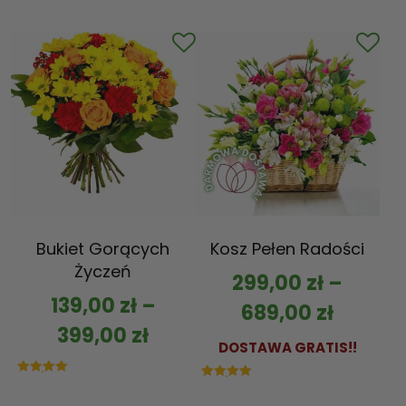
5.00
na 5
Bukiet Gorących
Kosz Pełen Radości
Życzeń
299,00
zł
–
139,00
zł
–
689,00
zł
399,00
zł
DOSTAWA GRATIS!!
Oceniono
Oceniono
5.00
5.00
na 5