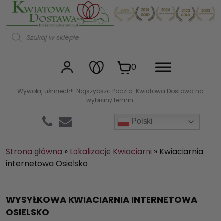
Kwiaciarnia internetowa Kw
W
y
s
z
u
0
k
i
w
Wywołaj uśmiech!!! Najszybsza Poczta. Kwiatowa Dostawa na
a
wybrany termin.
r
k
a
Polski
p
r
o
d
Strona główna
»
Lokalizacje Kwiaciarni
»
Kwiaciarnia
u
internetowa Osielsko
k
t
ó
w
WYSYŁKOWA KWIACIARNIA INTERNETOWA
OSIELSKO