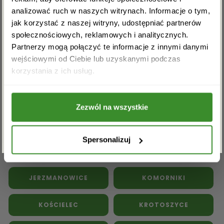
analizować ruch w naszych witrynach. Informacje o tym,
jak korzystać z naszej witryny, udostępniać partnerów
społecznościowych, reklamowych i analitycznych.
Partnerzy mogą połączyć te informacje z innymi danymi
Kwiaty doniczkowe
Kwiaty na pogrzeb
wejściowymi od Ciebie lub uzyskanymi podczas
Akceptuję regulamin i wyrażam zgodę na
korzystania z ich usług.
przetwarzanie powyższych danych osobowych
Inne kwiaciarnie w powiecie
w celu otrzymywania newslettera.
legnickim:
Zezwól na wszystkie
ZAPISZ SIĘ
BIAŁA
CHOJNÓW
Spersonalizuj
CZARNKÓW
DĄBIE
JERZMANOWICE
KOMORNIKI
KOŚCIELEC
KROTOSZYCE