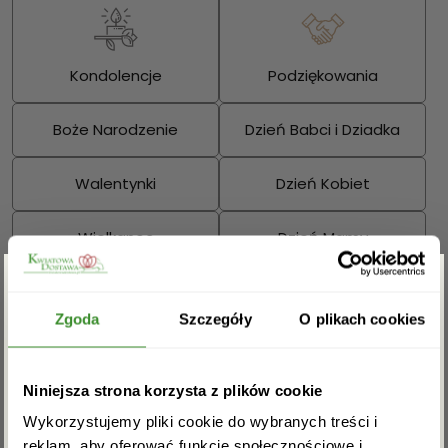
Kondolencje
Podziękowania
Boże Narodzenie
Dzień Babci i Dziadka
Walentynki
Dzień Kobiet
Wielkanoc
Dzień Mamy
Dzień Ojca
Zgarnij rabat -5%
Zgoda
Szczegóły
O plikach cookies
Sprawdź również:
Zapisz się do newslettera i zgarnij
Niniejsza strona korzysta z plików cookie
rabat na pierwsze zakupy!
Wykorzystujemy pliki cookie do wybranych treści i
reklam, aby oferować funkcje społecznościowe i
Bukiety mieszane
Kosze kwiatowe