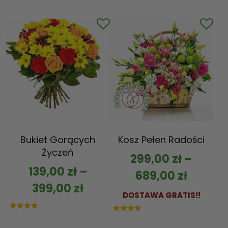
5.00
na 5
Bukiet Gorących
Kosz Pełen Radości
Życzeń
299,00
zł
–
139,00
zł
–
689,00
zł
399,00
zł
DOSTAWA GRATIS!!
Oceniono
Oceniono
5.00
5.00
na 5