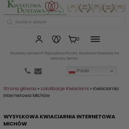
Kwiaciarnia internetowa Kw
W
y
s
z
u
0
k
i
w
Wywołaj uśmiech!!! Najszybsza Poczta. Kwiatowa Dostawa na
a
wybrany termin.
r
k
a
Polski
p
r
o
d
Strona główna
»
Lokalizacje Kwiaciarni
»
Kwiaciarnia
u
internetowa Michów
k
t
ó
w
WYSYŁKOWA KWIACIARNIA INTERNETOWA
MICHÓW