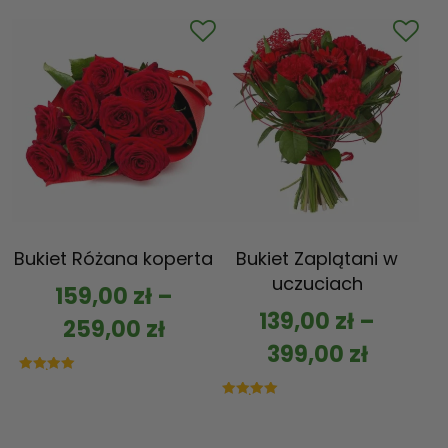
na 5
Bukiet Różana koperta
Bukiet Zaplątani w
uczuciach
159,00
zł
–
139,00
zł
–
259,00
zł
399,00
zł
Oceniono
5.00
na 5
Oceniono
5.00
na 5