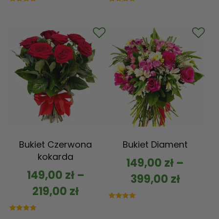
Oceniono
Oceniono
5.00
5.00
na 5
na 5
Bukiet Czerwona
Bukiet Diament
kokarda
149,00
zł
–
149,00
zł
–
399,00
zł
219,00
zł
Oceniono
5.00
na 5
Oceniono