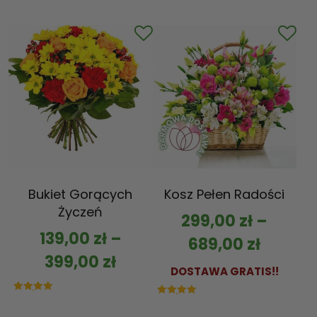
5.00
na 5
Bukiet Gorących
Kosz Pełen Radości
Życzeń
299,00
zł
–
139,00
zł
–
689,00
zł
399,00
zł
DOSTAWA GRATIS!!
Oceniono
Oceniono
5.00
5.00
na 5