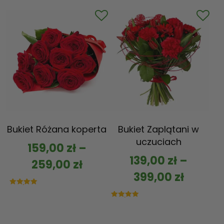
na 5
Bukiet Różana koperta
Bukiet Zaplątani w
uczuciach
159,00
zł
–
139,00
zł
–
259,00
zł
399,00
zł
Oceniono
5.00
na 5
Oceniono
5.00
na 5