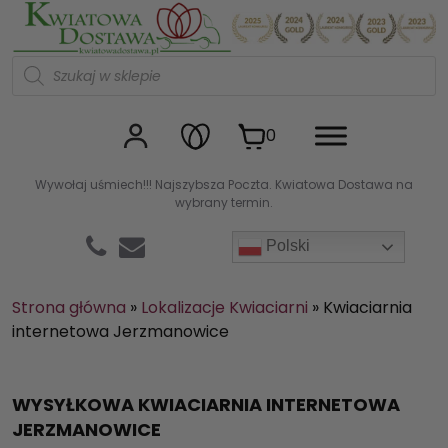
Kwiaciarnia internetowa Kw
W
y
s
z
u
0
k
i
w
Wywołaj uśmiech!!! Najszybsza Poczta. Kwiatowa Dostawa na
a
wybrany termin.
r
k
a
Polski
p
r
o
d
Strona główna
»
Lokalizacje Kwiaciarni
»
Kwiaciarnia
u
internetowa Jerzmanowice
k
t
ó
w
WYSYŁKOWA KWIACIARNIA INTERNETOWA
JERZMANOWICE