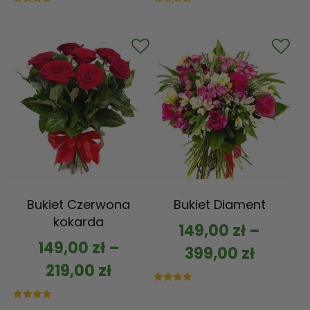
Oceniono
Oceniono
5.00
5.00
na 5
na 5
Bukiet Czerwona
Bukiet Diament
kokarda
149,00
zł
–
149,00
zł
–
399,00
zł
219,00
zł
Oceniono
5.00
na 5
Oceniono