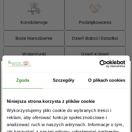
Kondolencje
Podziękowania
Boże Narodzenie
Dzień Babci i Dziadka
Walentynki
Dzień Kobiet
Wielkanoc
Dzień Mamy
Zgarnij rabat -5%
Zgoda
Szczegóły
O plikach cookies
Dzień Ojca
Sprawdź również:
Zapisz się do newslettera i zgarnij
Niniejsza strona korzysta z plików cookie
rabat na pierwsze zakupy!
Wykorzystujemy pliki cookie do wybranych treści i
reklam, aby oferować funkcje społecznościowe i
analizować ruch w naszych witrynach. Informacje o tym,
Bukiety mieszane
Kosze kwiatowe
jak korzystać z naszej witryny, udostępniać partnerów