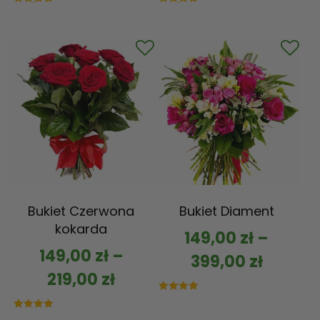
Oceniono
Oceniono
5.00
5.00
na 5
na 5
Bukiet Czerwona
Bukiet Diament
kokarda
149,00
zł
–
149,00
zł
–
399,00
zł
219,00
zł
Oceniono
5.00
na 5
Oceniono