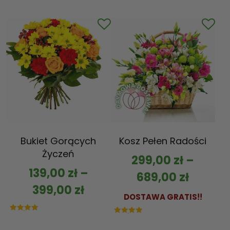
5.00
na 5
Bukiet Gorących
Kosz Pełen Radości
Życzeń
299,00
zł
–
139,00
zł
–
689,00
zł
399,00
zł
DOSTAWA GRATIS!!
Oceniono
Oceniono
5.00
5.00
na 5