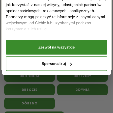
jak korzystać z naszej witryny, udostępniać partnerów
społecznościowych, reklamowych i analitycznych.
Partnerzy mogą połączyć te informacje z innymi danymi
wejściowymi od Ciebie lub uzyskanymi podczas
Akceptuję regulamin i wyrażam zgodę na
Kwiaty doniczkowe
Kwiaty na pogrzeb
korzystania z ich usług.
przetwarzanie powyższych danych osobowych
w celu otrzymywania newslettera.
Inne kwiaciarnie w powiecie
brodnickim:
Zezwól na wszystkie
ZAPISZ SIĘ
BARTNICZKA
BOBROWO
Spersonalizuj
BRODNICA
BRZEZINY
BRZOZIE
GDYNIA
GÓRZNO