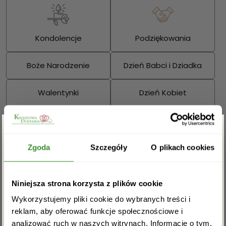
Kondolencje
Podziękowania
Boże Narodzenie
Dzień Babci i Dziadka
Walentynki
Dzień Kobiet
Wielkanoc
Dzień Mamy
Zgarnij rabat -5%
Dzień Ojca
Zgoda
Szczegóły
O plikach cookies
Sprawdź również:
Zapisz się do newslettera i zgarnij
Niniejsza strona korzysta z plików cookie
rabat na pierwsze zakupy!
Wykorzystujemy pliki cookie do wybranych treści i
reklam, aby oferować funkcje społecznościowe i
analizować ruch w naszych witrynach. Informacje o tym,
Bukiety mieszane
Kosze kwiatowe