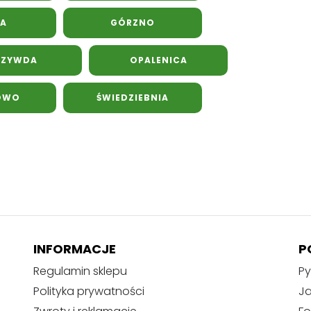
A
GÓRZNO
RZYWDA
OPALENICA
OWO
ŚWIEDZIEBNIA
INFORMACJE
P
Regulamin sklepu
Py
Polityka prywatności
J