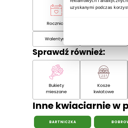
reklamowych i analitycznych
uzyskanymi podczas korzysta
Rocznica
Kondolencje
Walentynki
Dzień Kobiet
Sprawdź również:
Bukiety
Kosze
mieszane
kwiatowe
Inne kwiaciarnie w 
BARTNICZKA
BOBRO