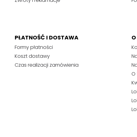
Zwroty i reklamacje
Fo
PŁATNOŚĆ I DOSTAWA
O
Formy płatności
Ko
Koszt dostawy
Na
Czas realizacji zamówienia
N
O 
Kw
Lo
Lo
Lo