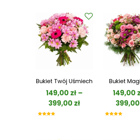
Bukiet Twój Uśmiech
Bukiet Mag
149,00
zł
–
149,00
399,00
zł
399,0
Oceniono
Oceniono
5.00
5.00
na 5
na 5