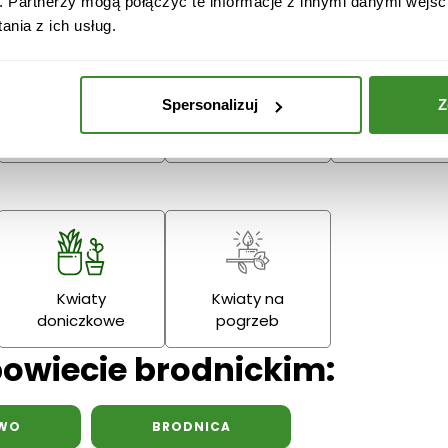
. Partnerzy mogą połączyć te informacje z innymi danymi wejśc
nia z ich usług.
Boże
Dzień Babci
Narodzenie
Dziadka
Podziękowania
Spersonalizuj
Z
Wielkanoc
Dzień Mamy
Dzień Ojc
Kwiaty
Kwiaty na
doniczkowe
pogrzeb
powiecie brodnickim:
WO
BRODNICA