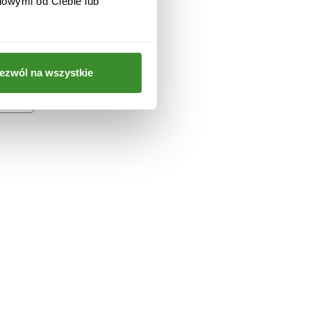
iowymi od Ciebie lub
 i
ezwól na wszystkie
a