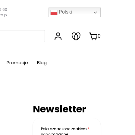
9 60
Polski
a.pl
0
Promocje
Blog
Newsletter
Pola oznaczone znakiem
*
są wymagane