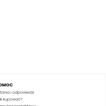
OMOC
tania i odpowiedzi
ak kupować?