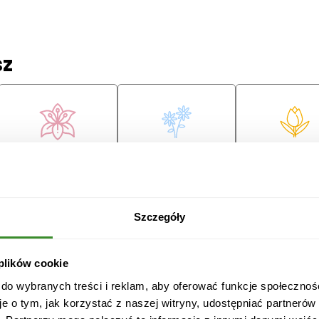
sz
Lilie
Margaretki
Tulipany
ę
Szczegóły
 plików cookie
Przeprosiny
Gratulacje
Ślub
 do wybranych treści i reklam, aby oferować funkcje społecznoś
je o tym, jak korzystać z naszej witryny, udostępniać partneró