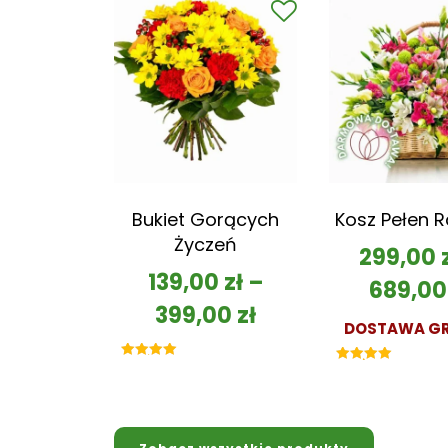
Bukiet Gorących
Kosz Pełen 
Życzeń
299,00
139,00
zł
–
689,0
399,00
zł
DOSTAWA GR
Oceniono
Oceniono
5.00
5.00
na 5
na 5