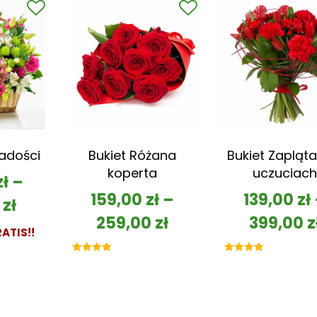
Radości
Bukiet Różana
Bukiet Zapląta
koperta
uczuciach
zł
–
159,00
zł
–
139,00
zł
0
zł
259,00
zł
399,00
z
ATIS!!
Oceniono
Oceniono
5.00
5.00
na 5
na 5