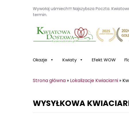
Wywołaj uśmiech!!! Najszybsza Poczta. Kwiato
termin.
Kwiaciarnia internetowa Kwiatowa Dosta
Okazje
Kwiaty
Efekt WOW
Fl
Strona główna
»
Lokalizacje Kwiaciarni
»
Kw
WYSYŁKOWA KWIACIARN