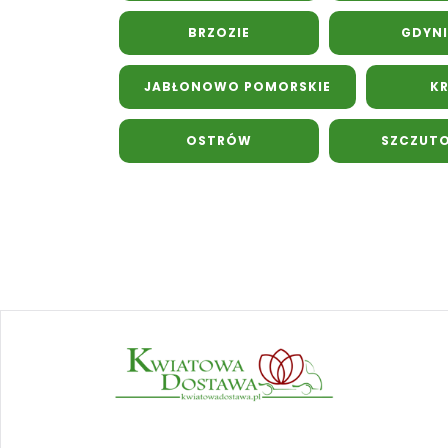
BRZOZIE
GDYNI
JABŁONOWO POMORSKIE
K
OSTRÓW
SZCZUT