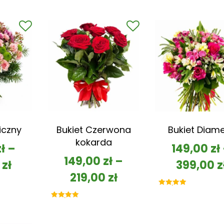
iczny
Bukiet Czerwona
Bukiet Diam
kokarda
zł
–
149,00
zł
149,00
zł
–
0
zł
399,00
z
219,00
zł
Oceniono
5.00
na 5
Oceniono
5.00
na 5