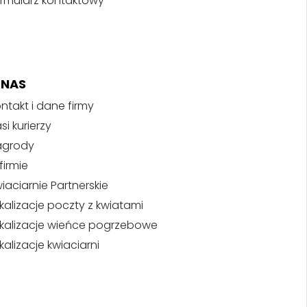
rmularz kontaktowy
 NAS
ntakt i dane firmy
si kurierzy
agrody
firmie
iaciarnie Partnerskie
kalizacje poczty z kwiatami
kalizacje wieńce pogrzebowe
kalizacje kwiaciarni