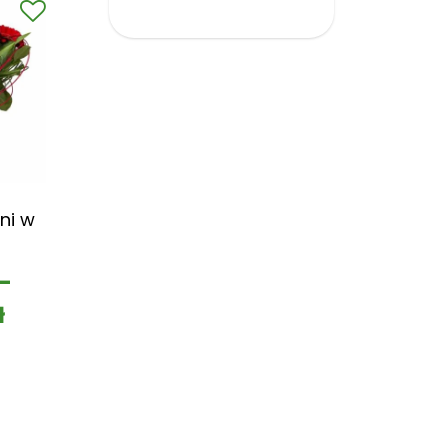
ni w
–
ł