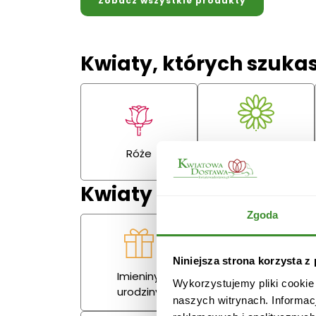
Zobacz wszystkie produkty
Kwiaty, których szuka
Gerbery,
Róże
goździki
Kwiaty na każdą okazj
Zgoda
Niniejsza strona korzysta z
Imieniny,
Miłość
Wykorzystujemy pliki cookie
urodziny
naszych witrynach. Informac