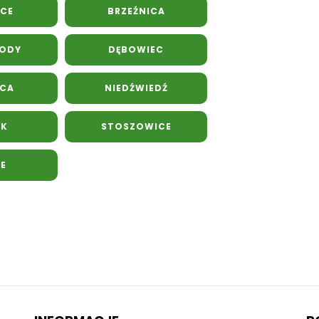
CE
BRZEŹNICA
WODY
DĘBOWIEC
ICA
NIEDŹWIEDŹ
ĘK
STOSZOWICE
CE