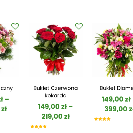
iczny
Bukiet Czerwona
Bukiet Diam
kokarda
zł
–
149,00
zł
149,00
zł
–
0
zł
399,00
z
219,00
zł
Oceniono
5.00
na 5
Oceniono