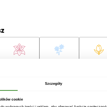
sz
Lilie
Margaretki
Tulipany
ę
Szczegóły
 plików cookie
Przeprosiny
Gratulacje
Ślub
 do wybranych treści i reklam, aby oferować funkcje społecznoś