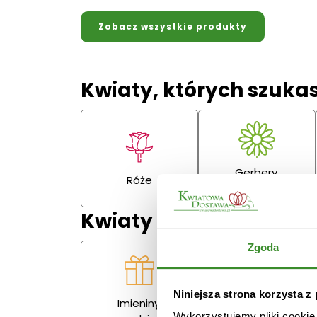
Zobacz wszystkie produkty
Kwiaty, których szuka
Gerbery,
Róże
goździki
Kwiaty na każdą okazj
Zgoda
Niniejsza strona korzysta z
Imieniny,
Miłość
Wykorzystujemy pliki cookie