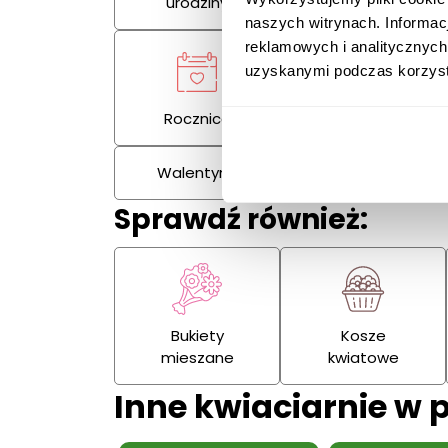
urodziny
naszych witrynach. Informac
reklamowych i analitycznych
uzyskanymi podczas korzysta
Rocznica
Kondolencje
Walentynki
Dzień Kobiet
Sprawdź również:
Bukiety
Kosze
mieszane
kwiatowe
Inne kwiaciarnie w 