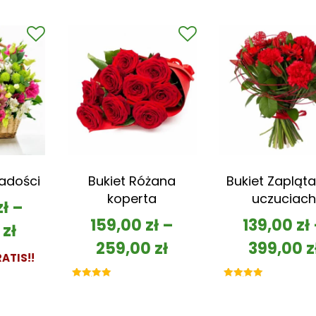
5.00
na 5
Radości
Bukiet Różana
Bukiet Zapląta
koperta
uczuciach
zł
–
159,00
zł
–
139,00
zł
0
zł
259,00
zł
399,00
z
ATIS!!
Oceniono
Oceniono
5.00
5.00
na 5
na 5