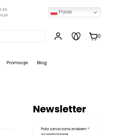
9 60
Polski
a.pl
0
Promocje
Blog
Newsletter
Pola oznaczone znakiem
*
są wymagane