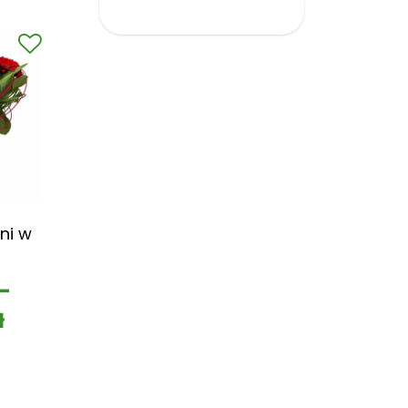
ni w
–
ł