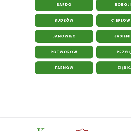
BARDO
BOBOLI
BUDZÓW
CIEPŁO
JANOWIEC
JASIEN
POTWORÓW
PRZYŁ
TARNÓW
ZIĘBI