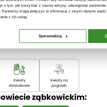
je o tym, jak korzystać z naszej witryny, udostępniać partneró
. Partnerzy mogą połączyć te informacje z innymi danymi wejśc
nia z ich usług.
Boże
Dzień Babci
Narodzenie
Dziadka
Podziękowania
Spersonalizuj
Z
Wielkanoc
Dzień Mamy
Dzień Ojc
Kwiaty
Kwiaty na
doniczkowe
pogrzeb
powiecie ząbkowickim: