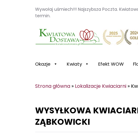
Wywołaj uśmiech!!! Najszybsza Poczta. Kwiato
termin.
Kwiaciarnia internetowa Kwiatowa Dosta
Okazje
Kwiaty
Efekt WOW
Fl
Strona główna
»
Lokalizacje Kwiaciarni
»
Kw
WYSYŁKOWA KWIACIARN
ZĄBKOWICKI