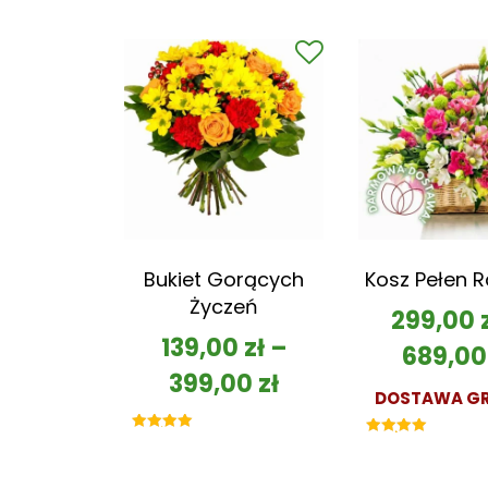
Bukiet Gorących
Kosz Pełen 
Życzeń
299,00
139,00
zł
–
689,0
399,00
zł
DOSTAWA GR
Oceniono
Oceniono
5.00
5.00
na 5
na 5