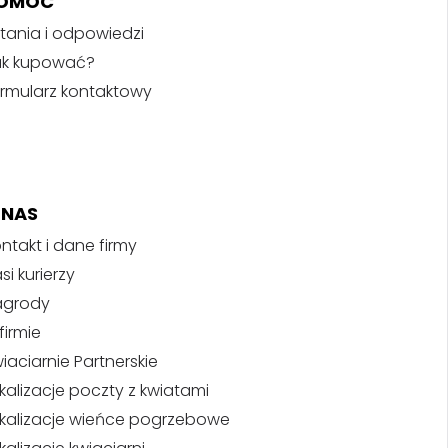
OMOC
tania i odpowiedzi
ak kupować?
rmularz kontaktowy
 NAS
ntakt i dane firmy
si kurierzy
agrody
firmie
iaciarnie Partnerskie
kalizacje poczty z kwiatami
kalizacje wieńce pogrzebowe