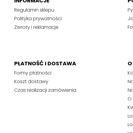
INFORMACJE
P
Regulamin sklepu
Py
Polityka prywatności
J
Zwroty i reklamacje
Fo
PŁATNOŚĆ I DOSTAWA
O
Formy płatności
Ko
Koszt dostawy
Na
Czas realizacji zamówienia
N
O 
Kw
Lo
Lo