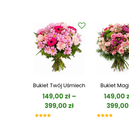
Bukiet Twój Uśmiech
Bukiet Mag
149,00
zł
–
149,00
399,00
zł
399,0
Oceniono
Oceniono
5.00
5.00
na 5
na 5