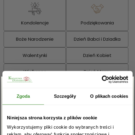
Kondolencje
Podziękowania
Boże Narodzenie
Dzień Babci i Dziadka
Walentynki
Dzień Kobiet
Wielkanoc
Dzień Mamy
Dzień Ojca
Zgarnij rabat -5%
Zgoda
Szczegóły
O plikach cookies
Sprawdź również:
Zapisz się do newslettera i zgarnij
Niniejsza strona korzysta z plików cookie
rabat na pierwsze zakupy!
Wykorzystujemy pliki cookie do wybranych treści i
reklam, aby oferować funkcje społecznościowe i
Bukiety mieszane
Kosze kwiatowe