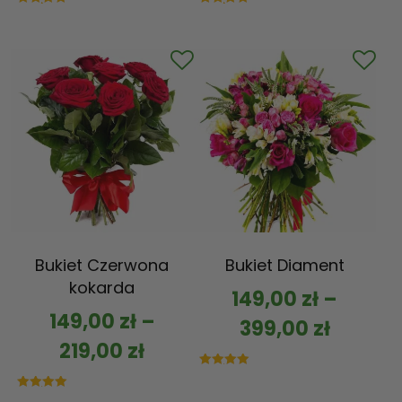
Oceniono
Oceniono
5.00
5.00
na 5
na 5
Bukiet Czerwona
Bukiet Diament
kokarda
149,00
zł
–
149,00
zł
–
399,00
zł
219,00
zł
Oceniono
5.00
na 5
Oceniono