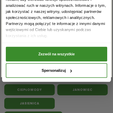
analizować ruch w naszych witrynach. Informacje o tym,
jak korzystać z naszej witryny, udostępniać partnerów
społecznościowych, reklamowych i analitycznych.
Partnerzy mogą połączyć te informacje z innymi danymi
Kwiaty doniczkowe
Kwiaty na pogrzeb
wejściowymi od Ciebie lub uzyskanymi podczas
Akceptuję regulamin i wyrażam zgodę na
korzystania z ich usług.
przetwarzanie powyższych danych osobowych
Inne kwiaciarnie w powiecie
w celu otrzymywania newslettera.
ząbkowickim:
Zezwól na wszystkie
ZAPISZ SIĘ
BARDO
BOBOLICE
Spersonalizuj
BRZEŹNICA
BUDZÓW
CIEPŁOWODY
JANOWIEC
JASIENICA