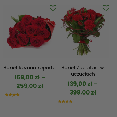
na 5
Bukiet Różana koperta
Bukiet Zaplątani w
uczuciach
159,00
zł
–
139,00
zł
–
259,00
zł
399,00
zł
Oceniono
5.00
na 5
Oceniono
5.00
na 5