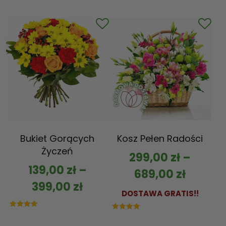
5.00
na 5
Bukiet Gorących
Kosz Pełen Radości
Życzeń
299,00
zł
–
139,00
zł
–
689,00
zł
399,00
zł
DOSTAWA GRATIS!!
Oceniono
Oceniono
5.00
5.00
na 5