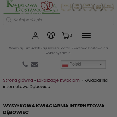
Kwiaciarnia internetowa Kw
W
y
s
z
u
0
k
i
w
Wywołaj uśmiech!!! Najszybsza Poczta. Kwiatowa Dostawa na
a
wybrany termin.
r
k
a
Polski
p
r
o
d
Strona główna
»
Lokalizacje Kwiaciarni
»
Kwiaciarnia
u
internetowa Dębowiec
k
t
ó
w
WYSYŁKOWA KWIACIARNIA INTERNETOWA
DĘBOWIEC