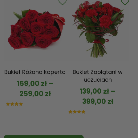
Bukiet Różana koperta
Bukiet Zaplątani w
uczuciach
159,00
zł
–
139,00
zł
–
259,00
zł
399,00
zł
Oceniono
5.00
na 5
Oceniono
5.00
na 5