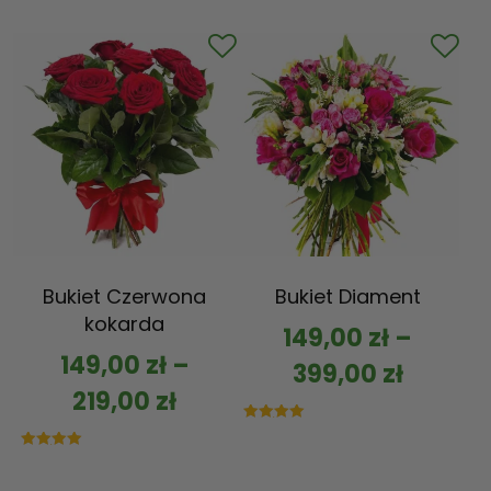
5.00
5.00
na 5
na 5
Bukiet Czerwona
Bukiet Diament
kokarda
149,00
zł
–
149,00
zł
–
399,00
zł
219,00
zł
Oceniono
5.00
na 5
Oceniono
5.00
na 5