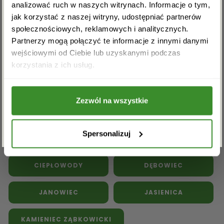
analizować ruch w naszych witrynach. Informacje o tym,
jak korzystać z naszej witryny, udostępniać partnerów
społecznościowych, reklamowych i analitycznych.
Partnerzy mogą połączyć te informacje z innymi danymi
Kwiaty doniczkowe
Kwiaty na pogrzeb
wejściowymi od Ciebie lub uzyskanymi podczas
Akceptuję regulamin i wyrażam zgodę na
Inne kwiaciarnie w powiecie
korzystania z ich usług.
przetwarzanie powyższych danych osobowych
w celu otrzymywania newslettera.
ząbkowickim:
Zezwól na wszystkie
BARDO
BOBOLICE
ZAPISZ SIĘ
Spersonalizuj
BRZEŹNICA
BUDZÓW
CIEPŁOWODY
DĘBOWIEC
JANOWIEC
JASIENICA
KAMIENIEC ZĄBKOWICKI