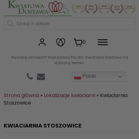
Kwiaciarnia internetowa Kw
W
y
s
z
u
0
k
i
w
Wywołaj uśmiech!!! Najszybsza Poczta. Kwiatowa Dostawa na
a
wybrany termin.
r
k
a
Polski
p
r
o
d
Strona główna
»
Lokalizacje kwiaciarni
»
Kwiaciarnia
u
Stoszowice
k
t
ó
w
KWIACIARNIA STOSZOWICE