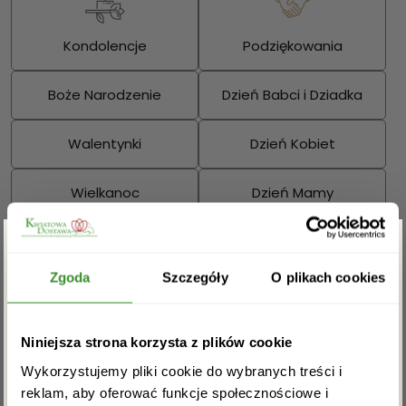
Kondolencje
Podziękowania
Boże Narodzenie
Dzień Babci i Dziadka
Walentynki
Dzień Kobiet
Wielkanoc
Dzień Mamy
Dzień Ojca
Zgarnij rabat -5%
Sprawdź również:
Zgoda
Szczegóły
O plikach cookies
Zapisz się do newslettera i zgarnij
Niniejsza strona korzysta z plików cookie
rabat na pierwsze zakupy!
Wykorzystujemy pliki cookie do wybranych treści i
Bukiety mieszane
Kosze kwiatowe
reklam, aby oferować funkcje społecznościowe i