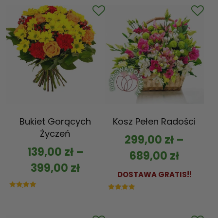
Bukiet Gorących
Kosz Pełen Radości
Życzeń
299,00
zł
–
139,00
zł
–
689,00
zł
399,00
zł
DOSTAWA GRATIS!!
Oceniono
Oceniono
5.00
5.00
na 5
na 5