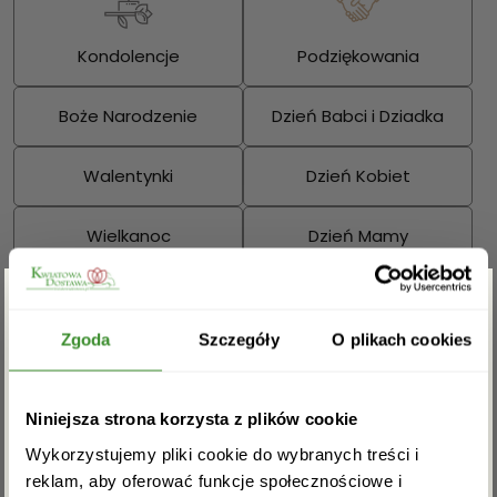
Kondolencje
Podziękowania
Boże Narodzenie
Dzień Babci i Dziadka
Walentynki
Dzień Kobiet
Wielkanoc
Dzień Mamy
Dzień Ojca
Zgarnij rabat -5%
Sprawdź również:
Zgoda
Szczegóły
O plikach cookies
Zapisz się do newslettera i zgarnij
Niniejsza strona korzysta z plików cookie
rabat na pierwsze zakupy!
Wykorzystujemy pliki cookie do wybranych treści i
Bukiety mieszane
Kosze kwiatowe
reklam, aby oferować funkcje społecznościowe i