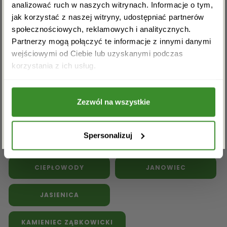
analizować ruch w naszych witrynach. Informacje o tym,
jak korzystać z naszej witryny, udostępniać partnerów
społecznościowych, reklamowych i analitycznych.
Partnerzy mogą połączyć te informacje z innymi danymi
Kwiaty doniczkowe
Kwiaty na pogrzeb
wejściowymi od Ciebie lub uzyskanymi podczas
Akceptuję regulamin i wyrażam zgodę na
Inne kwiaciarnie w powiecie
korzystania z ich usług.
przetwarzanie powyższych danych osobowych
w celu otrzymywania newslettera.
ząbkowickim:
Zezwól na wszystkie
BARDO
BOBOLICE
ZAPISZ SIĘ
Spersonalizuj
BRZEŹNICA
BUDZÓW
CIEPŁOWODY
JANOWIEC
JASIENICA
KAMIENIEC ZĄBKOWICKI