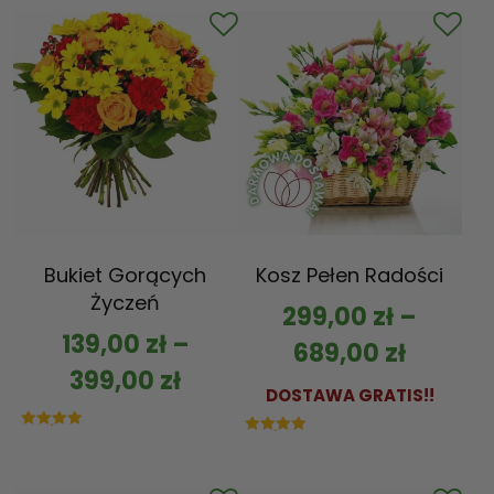
Bukiet Gorących
Kosz Pełen Radości
Życzeń
299,00
zł
–
139,00
zł
–
689,00
zł
399,00
zł
DOSTAWA GRATIS!!
Oceniono
Oceniono
5.00
5.00
na 5
na 5