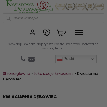
Kwiaciarnia internetowa Kw
W
y
s
z
u
0
k
i
w
Wywołaj uśmiech!!! Najszybsza Poczta. Kwiatowa Dostawa na
a
wybrany termin.
r
k
a
Polski
p
r
o
d
Strona główna
»
Lokalizacje kwiaciarni
»
Kwiaciarnia
u
Dębowiec
k
t
ó
w
KWIACIARNIA DĘBOWIEC