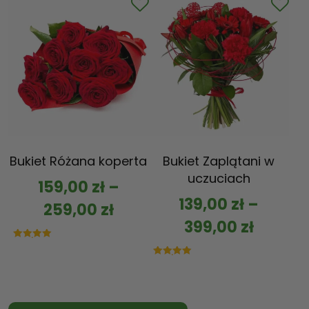
Bukiet Różana koperta
Bukiet Zaplątani w
uczuciach
159,00
zł
–
139,00
zł
–
259,00
zł
399,00
zł
Oceniono
5.00
na 5
Oceniono
5.00
na 5