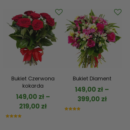
5.00
5.00
na 5
na 5
Bukiet Czerwona
Bukiet Diament
kokarda
149,00
zł
–
149,00
zł
–
399,00
zł
219,00
zł
Oceniono
5.00
na 5
Oceniono
5.00
na 5