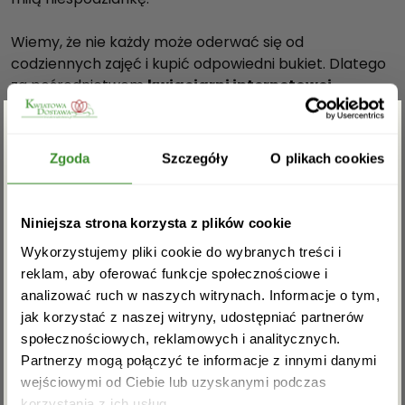
Wiemy, że nie każdy może oderwać się od
codziennych zajęć i kupić odpowiedni bukiet. Dlatego
za pośrednictwem
kwiaciarni internetowej
Żary
możesz wybrać i zamówić świeże, pachnące
kwiaty, które zostaną za ciebie
dostarczone pod
Zgarnij rabat -5%
wskazany adres
!
Zgoda
Szczegóły
O plikach cookies
Kwiaty z dostawą do Żar
Zapisz się do newslettera i zgarnij
Niniejsza strona korzysta z plików cookie
Kwiaty z dostawą do Żar
to idealne rozwiązanie dla
rabat na pierwsze zakupy!
Wykorzystujemy pliki cookie do wybranych treści i
osób zapracowanych. Dzięki nam możesz szybko i
reklam, aby oferować funkcje społecznościowe i
sprawnie otrzymać bukiet, który wręczysz bliskiej
analizować ruch w naszych witrynach. Informacje o tym,
osobie osobiście, albo zamówić go wprost pod jej
jak korzystać z naszej witryny, udostępniać partnerów
drzwi, sprawiając jej
nietuzinkową niespodziankę
!
społecznościowych, reklamowych i analitycznych.
Na Twoje specjalne życzenie możemy też zrealizować
Partnerzy mogą połączyć te informacje z innymi danymi
błyskawiczną
dostawę kwiatów
, nawet w 2 godziny!
wejściowymi od Ciebie lub uzyskanymi podczas
Dodatkowo przy zakupach powyżej 100 złotych
Akceptuję regulamin i wyrażam zgodę na
korzystania z ich usług.