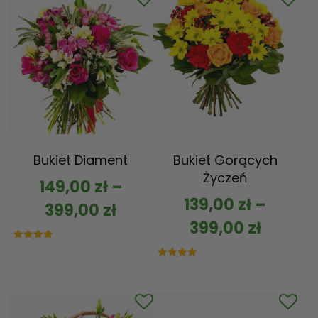
Bukiet Diament
Bukiet Gorących
Życzeń
149,00
zł
–
139,00
zł
–
399,00
zł
399,00
zł
Oceniono
5.00
na 5
Oceniono
5.00
na 5