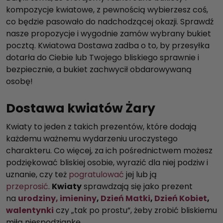
kompozycje kwiatowe, z pewnością wybierzesz coś,
co będzie pasowało do nadchodzącej okazji. Sprawdź
nasze propozycje i wygodnie zamów wybrany bukiet
pocztą. Kwiatowa Dostawa zadba o to, by przesyłka
dotarła do Ciebie lub Twojego bliskiego sprawnie i
bezpiecznie, a bukiet zachwycił obdarowywaną
osobę!
Dostawa kwiatów Żary
Kwiaty to jeden z takich prezentów, które dodają
każdemu ważnemu wydarzeniu uroczystego
charakteru. Co więcej, za ich pośrednictwem możesz
podziękować bliskiej osobie, wyrazić dla niej podziw i
uznanie, czy też
pogratulować
jej lub ją
przeprosić
.
Kwiaty
sprawdzają się jako prezent
na
urodziny, imieniny
,
Dzień Matki
,
Dzień Kobiet
,
walentynki
czy „tak po prostu”, żeby zrobić bliskiemu
miłą niespodziankę.