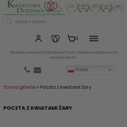
Kwiaciarnia internetowa Kw
W
y
s
z
u
0
k
i
w
Wywołaj uśmiech!!! Najszybsza Poczta. Kwiatowa Dostawa na
a
wybrany termin.
r
k
a
Polski
p
r
o
d
Strona główna
»
Poczta z kwiatami Żary
u
k
t
ó
POCZTA Z KWIATAMI ŻARY
w