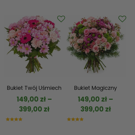
Bukiet Twój Uśmiech
Bukiet Magiczny
149,00
zł
–
149,00
zł
–
399,00
zł
399,00
zł
Oceniono
Oceniono
5.00
5.00
na 5
na 5