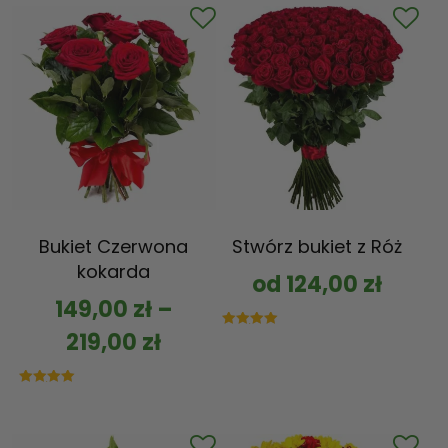
Bukiet Czerwona
Stwórz bukiet z Róż
kokarda
od
124,00
zł
149,00
zł
–
219,00
zł
Oceniono
5.00
na 5
Oceniono
5.00
na 5