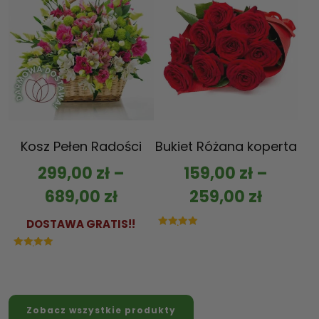
Kosz Pełen Radości
Bukiet Różana koperta
299,00
zł
–
159,00
zł
–
689,00
zł
259,00
zł
DOSTAWA GRATIS!!
Oceniono
5.00
na 5
Oceniono
5.00
na 5
Zobacz wszystkie produkty