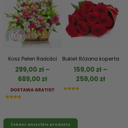
Kosz Pełen Radości
Bukiet Różana koperta
299,00
zł
–
159,00
zł
–
689,00
zł
259,00
zł
DOSTAWA GRATIS!!
Oceniono
5.00
na 5
Oceniono
5.00
na 5
Zobacz wszystkie produkty