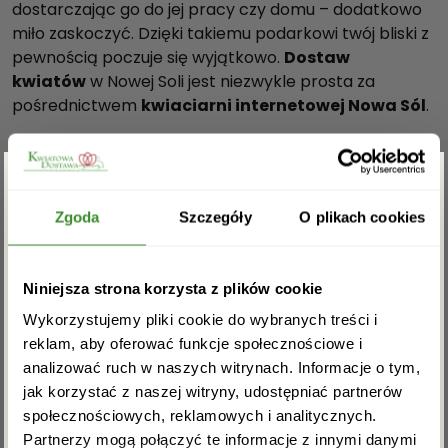
dostarczając go do jej pracy czy domu – dodatkowo
miło zaskoczyć. Dzięki takiemu podarkowi twój bliski z
pewnością poczuje się wyjątkowo.
Dostaw
kwiatów
w Nowej Soli jest niezwykle prosta za
pośrednictwem
kwiaciarni internetowej Nowa Sól
.
Kwiaty z dostawą Nowa Sól
Zapomniałeś o rocznicy ślubu rodziców, a wszystkie
Zgarnij rabat -5%
Zgoda
Szczegóły
O plikach cookies
kwiaciarnie lub sklepy są zamknięte? A może nie
zdążysz kupić kwiatów na urodziny znajomego? Bez
obaw! Wybierz i zamów za pośrednictwem naszej
Zapisz się do newslettera i zgarnij
Niniejsza strona korzysta z plików cookie
strony
kwiaciarnia internetowa Nowa Sól
idealny
rabat na pierwsze zakupy!
bukiet, a my dostarczymy go pod wskazany adres! Co
Wykorzystujemy pliki cookie do wybranych treści i
więcej, na specjalne życzenie możemy go dostarczyć
reklam, aby oferować funkcje społecznościowe i
nawet w mniej niż 2 godziny! Oprócz tego przy
analizować ruch w naszych witrynach. Informacje o tym,
zakupach powyżej 100 złotych oferujemy
darmową
jak korzystać z naszej witryny, udostępniać partnerów
dostawę
!
społecznościowych, reklamowych i analitycznych.
Partnerzy mogą połączyć te informacje z innymi danymi