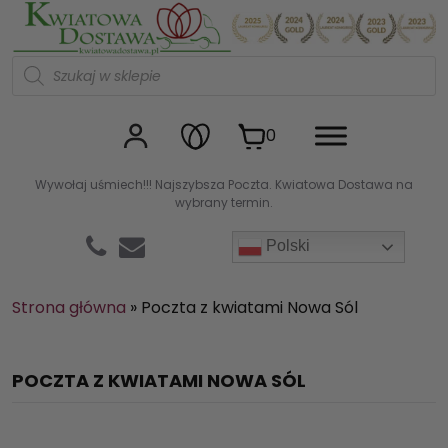
Kwiaciarnia internetowa Kw
W
y
s
z
u
0
k
i
w
Wywołaj uśmiech!!! Najszybsza Poczta. Kwiatowa Dostawa na
a
wybrany termin.
r
k
a
Polski
p
r
o
d
Strona główna
»
Poczta z kwiatami Nowa Sól
u
k
t
ó
POCZTA Z KWIATAMI NOWA SÓL
w