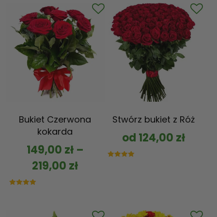
Bukiet Czerwona
Stwórz bukiet z Róż
kokarda
od
124,00
zł
149,00
zł
–
219,00
zł
Oceniono
5.00
na 5
Oceniono
5.00
na 5