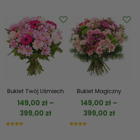
Bukiet Twój Uśmiech
Bukiet Magiczny
149,00
zł
–
149,00
zł
–
399,00
zł
399,00
zł
Oceniono
Oceniono
5.00
5.00
na 5
na 5