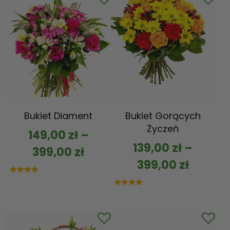
Bukiet Diament
Bukiet Gorących
Życzeń
149,00
zł
–
139,00
zł
–
399,00
zł
399,00
zł
Oceniono
5.00
na 5
Oceniono
5.00
na 5