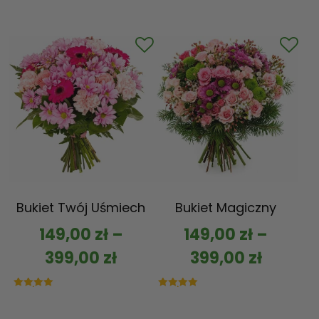
Bukiet Twój Uśmiech
Bukiet Magiczny
149,00
zł
–
149,00
zł
–
399,00
zł
399,00
zł
Oceniono
Oceniono
5.00
5.00
na 5
na 5