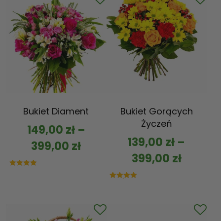
Bukiet Diament
Bukiet Gorących
Życzeń
149,00
zł
–
139,00
zł
–
399,00
zł
399,00
zł
Oceniono
5.00
na 5
Oceniono
5.00
na 5