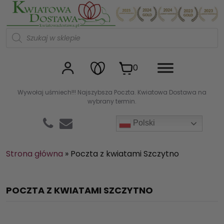
Kwiaciarnia internetowa Kw
W
y
s
z
u
0
k
i
w
Wywołaj uśmiech!!! Najszybsza Poczta. Kwiatowa Dostawa na
a
wybrany termin.
r
k
a
Polski
p
r
o
d
Strona główna
»
Poczta z kwiatami Szczytno
u
k
t
ó
POCZTA Z KWIATAMI SZCZYTNO
w