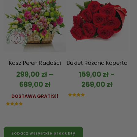
Kosz Pełen Radości
Bukiet Różana koperta
299,00
zł
–
159,00
zł
–
689,00
zł
259,00
zł
DOSTAWA GRATIS!!
Oceniono
5.00
na 5
Oceniono
5.00
na 5
Zobacz wszystkie produkty