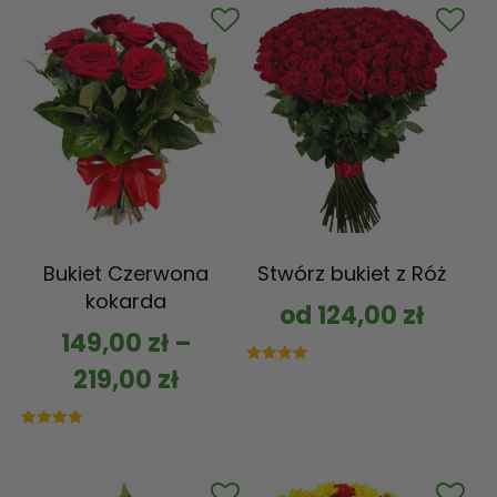
Bukiet Czerwona
Stwórz bukiet z Róż
kokarda
od
124,00
zł
149,00
zł
–
219,00
zł
Oceniono
5.00
na 5
Oceniono
5.00
na 5