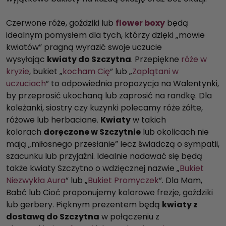
Czerwone róże, goździki lub
flower boxy
będą
idealnym pomysłem dla tych, którzy dzięki „mowie
kwiatów” pragną wyrazić swoje uczucie
wysyłając
kwiaty do Szczytna
. Przepiękne
róże w
kryzie
, bukiet „
kocham Cię
” lub „
Zaplątani w
uczuciach
” to odpowiednia propozycja na Walentynki,
by przeprosić ukochaną lub zaprosić na randkę. Dla
koleżanki, siostry czy kuzynki polecamy róże żółte,
różowe lub herbaciane.
Kwiaty
w takich
kolorach
doręczone w Szczytnie
lub okolicach nie
mają „miłosnego przesłanie” lecz świadczą o sympatii,
szacunku lub przyjaźni. Idealnie nadawać się będą
także kwiaty Szczytno o wdzięcznej nazwie „
Bukiet
Niezwykła Aura
” lub „
Bukiet Promyczek
”. Dla Mam,
Babć lub Cioć proponujemy kolorowe frezje, goździki
lub gerbery. Pięknym prezentem będą
kwiaty z
dostawą do Szczytna
w połączeniu z