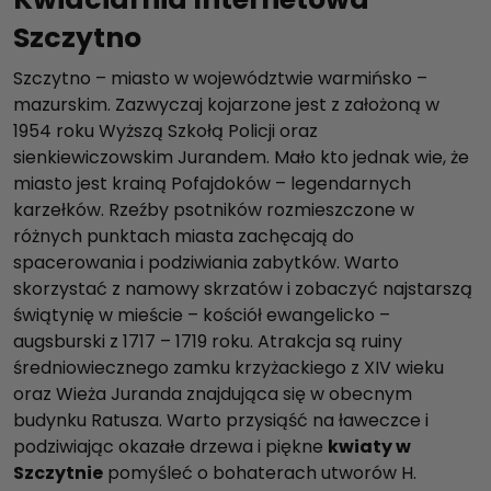
Szczytno
Szczytno – miasto w województwie warmińsko –
mazurskim. Zazwyczaj kojarzone jest z założoną w
1954 roku Wyższą Szkołą Policji oraz
sienkiewiczowskim Jurandem. Mało kto jednak wie, że
miasto jest krainą Pofajdoków – legendarnych
karzełków. Rzeźby psotników rozmieszczone w
różnych punktach miasta zachęcają do
spacerowania i podziwiania zabytków. Warto
skorzystać z namowy skrzatów i zobaczyć najstarszą
świątynię w mieście – kościół ewangelicko –
augsburski z 1717 – 1719 roku. Atrakcja są ruiny
średniowiecznego zamku krzyżackiego z XIV wieku
oraz Wieża Juranda znajdująca się w obecnym
budynku Ratusza. Warto przysiąść na ławeczce i
podziwiając okazałe drzewa i piękne
kwiaty w
Szczytnie
pomyśleć o bohaterach utworów H.