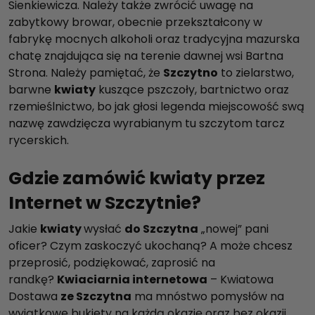
Sienkiewicza. Należy także zwrócić uwagę na
zabytkowy browar, obecnie przekształcony w
fabrykę mocnych alkoholi oraz tradycyjna mazurska
chatę znajdująca się na terenie dawnej wsi Bartna
Strona. Należy pamiętać, że
Szczytno
to zielarstwo,
barwne
kwiaty
kuszące pszczoły, bartnictwo oraz
rzemieślnictwo, bo jak głosi legenda miejscowość swą
nazwę zawdzięcza wyrabianym tu szczytom tarcz
rycerskich.
Gdzie zamówić kwiaty przez
Internet w Szczytnie?
Jakie
kwiaty
wysłać
do Szczytna
„nowej” pani
oficer? Czym zaskoczyć ukochaną? A może chcesz
przeprosić, podziękować, zaprosić na
randkę?
Kwiaciarnia internetowa
– Kwiatowa
Dostawa
ze Szczytna
ma mnóstwo pomysłów na
wyjątkowe bukiety na każdą okazję oraz bez okazji.