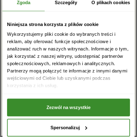
Zgarnij rabat -5%
Zgoda
Szczegóły
O plikach cookies
a dla szefa lub szefowej Dziadka lub Ojca dołącz
ekskluzywny kosz delikatesowy.
Kwiaciarnia
internetowa w Szczytnie
zapewnia piękne i świeże
Zapisz się do newslettera i zgarnij
Niniejsza strona korzysta z plików cookie
kwiaty, produkty najwyższej jakości oraz szybką i
rabat na pierwsze zakupy!
terminową dostawę. Zaufaj nam i zamów prezent
Wykorzystujemy pliki cookie do wybranych treści i
lub
kwiaty z dostawą do Szczytna
.
reklam, aby oferować funkcje społecznościowe i
analizować ruch w naszych witrynach. Informacje o tym,
Zamów kwiaty przez Internet z
jak korzystać z naszej witryny, udostępniać partnerów
społecznościowych, reklamowych i analitycznych.
dostawą do Szczytna
Partnerzy mogą połączyć te informacje z innymi danymi
wejściowymi od Ciebie lub uzyskanymi podczas
Kwiaciarnia internetowa w Szczytnie
to firma
Akceptuję regulamin i wyrażam zgodę na
korzystania z ich usług.
specjalizująca się w doręczaniu kwiatów, życzeń oraz
przetwarzanie powyższych danych osobowych
przyjemnych emocji. Dzięki współpracy z najlepszymi
w celu otrzymywania newslettera.
florystami mamy pewność, że nasze
kwiaty z
Zezwól na wszystkie
dostawą w Szczytnie
będą świeże, piękne i
ZAPISZ SIĘ
niepowtarzalne. Ponieważ cenimy sobie nie tylko
nasze wyroby ale całą oprawę, związaną
Spersonalizuj
z
doręczaniem kwiatów w Szczytnie
, nawiązaliśmy