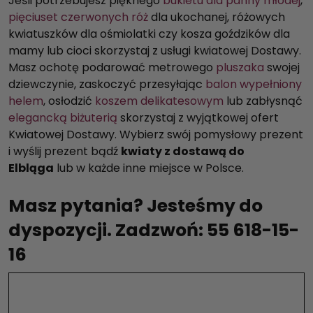
Jeśli potrzebujesz pięknego
bukietu dla panny młodej
,
pięciuset czerwonych róż
dla ukochanej, różowych
kwiatuszków dla ośmiolatki czy kosza goździków dla
mamy lub cioci skorzystaj z usługi kwiatowej Dostawy.
Masz ochotę podarować metrowego
pluszaka
swojej
dziewczynie, zaskoczyć przesyłając
balon wypełniony
helem
, osłodzić
koszem delikatesowym
lub zabłysnąć
elegancką biżuterią
skorzystaj z wyjątkowej ofert
Kwiatowej Dostawy. Wybierz swój pomysłowy prezent
i wyślij prezent bądź
kwiaty z dostawą do
Elbląga
lub w każde inne miejsce w Polsce.
Masz pytania? Jesteśmy do
dyspozycji. Zadzwoń: 55 618-15-
16