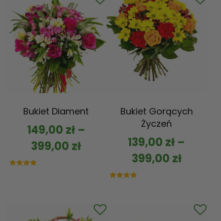
Bukiet Diament
Bukiet Gorących
Życzeń
149,00
zł
–
139,00
zł
–
399,00
zł
399,00
zł
Oceniono
5.00
na 5
Oceniono
5.00
na 5