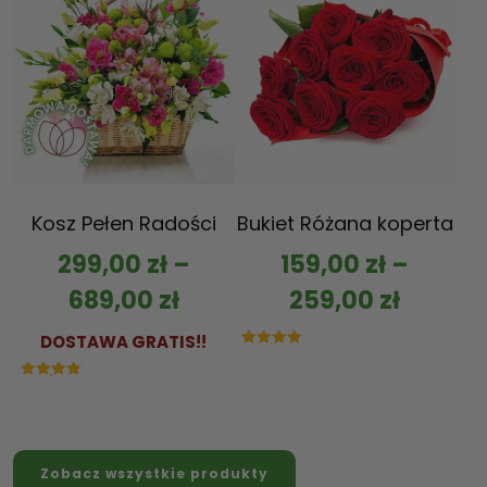
Kosz Pełen Radości
Bukiet Różana koperta
299,00
zł
–
159,00
zł
–
689,00
zł
259,00
zł
DOSTAWA GRATIS!!
Oceniono
5.00
na 5
Oceniono
5.00
na 5
Zobacz wszystkie produkty