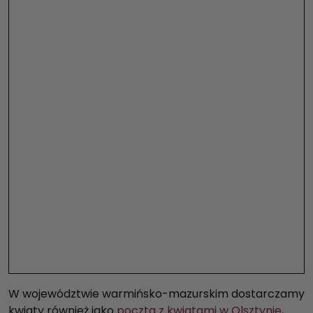
W województwie warmińsko-mazurskim dostarczamy
kwiaty również jako
poczta z kwiatami w Olsztynie
,