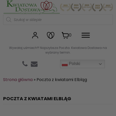
Kwiaciarnia internetowa Kw
W
y
s
z
u
0
k
i
w
Wywołaj uśmiech!!! Najszybsza Poczta. Kwiatowa Dostawa na
a
wybrany termin.
r
k
a
Polski
p
r
o
d
Strona główna
»
Poczta z kwiatami Elbląg
u
k
t
ó
POCZTA Z KWIATAMI ELBLĄG
w