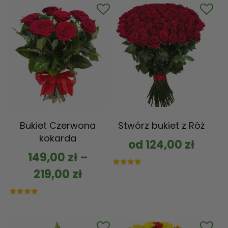
Bukiet Czerwona
Stwórz bukiet z Róż
kokarda
od
124,00
zł
149,00
zł
–
219,00
zł
Oceniono
5.00
na 5
Oceniono
5.00
na 5