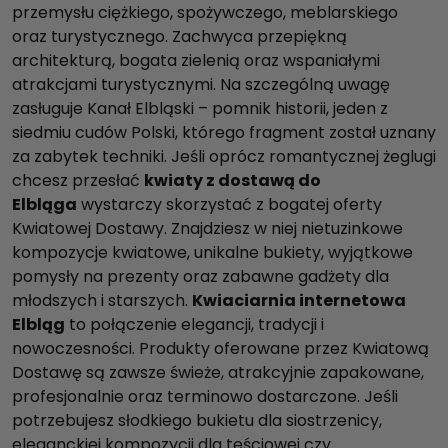
przemysłu ciężkiego, spożywczego, meblarskiego
oraz turystycznego. Zachwyca przepiękną
architekturą, bogata zielenią oraz wspaniałymi
atrakcjami turystycznymi. Na szczególną uwagę
zasługuje Kanał Elbląski – pomnik historii, jeden z
siedmiu cudów Polski, którego fragment został uznany
za zabytek techniki. Jeśli oprócz romantycznej żeglugi
chcesz przesłać
kwiaty z dostawą do
Elbląga
wystarczy skorzystać z bogatej oferty
Kwiatowej Dostawy. Znajdziesz w niej nietuzinkowe
kompozycje kwiatowe, unikalne bukiety, wyjątkowe
pomysły na prezenty oraz zabawne gadżety dla
młodszych i starszych.
Kwiaciarnia internetowa
Elbląg
to połączenie elegancji, tradycji i
nowoczesności. Produkty oferowane przez Kwiatową
Dostawę są zawsze świeże, atrakcyjnie zapakowane,
profesjonalnie oraz terminowo dostarczone. Jeśli
potrzebujesz słodkiego bukietu dla siostrzenicy,
eleganckiej kompozycji dla teściowej czy