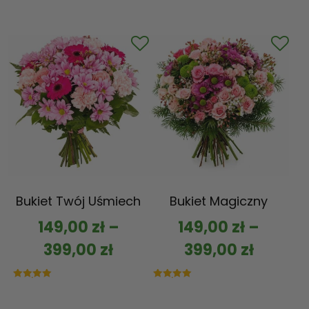
Bukiet Twój Uśmiech
Bukiet Magiczny
149,00
zł
–
149,00
zł
–
399,00
zł
399,00
zł
Oceniono
Oceniono
5.00
5.00
na 5
na 5