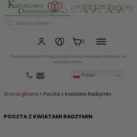
Kwiaciarnia internetowa Kw
W
y
s
z
u
0
k
i
w
Wywołaj uśmiech!!! Najszybsza Poczta. Kwiatowa Dostawa na
a
wybrany termin.
r
k
a
Polski
p
r
o
d
Strona główna
»
Poczta z kwiatami Radzymin
u
k
t
ó
POCZTA Z KWIATAMI RADZYMIN
w