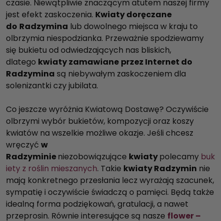
czasie. Niewątpliwie znaczącym atutem naszej firmy
jest efekt zaskoczenia.
Kwiaty doręczane
do
Radzymina
lub dowolnego miejsca w kraju to
olbrzymia niespodzianka. Przeważnie spodziewamy
się bukietu od odwiedzających nas bliskich,
dlatego
kwiaty zamawiane
przez Internet do
Radzymina
są niebywałym zaskoczeniem dla
solenizantki czy jubilata.
Co jeszcze wyróżnia Kwiatową Dostawę? Oczywiście
olbrzymi wybór bukietów, kompozycji oraz koszy
kwiatów na wszelkie możliwe okazje. Jeśli chcesz
wręczyć
w
Radzyminie
niezobowiązujące
kwiaty
polecamy
buk
iety z roślin mieszanych
. Takie
kwiaty Radzymin
nie
mają konkretnego przesłania lecz wyrażają szacunek,
sympatię i oczywiście świadczą o pamięci. Będą także
idealną forma podziękowań, gratulacji, a nawet
przeprosin. Równie interesujące są nasze
flower –