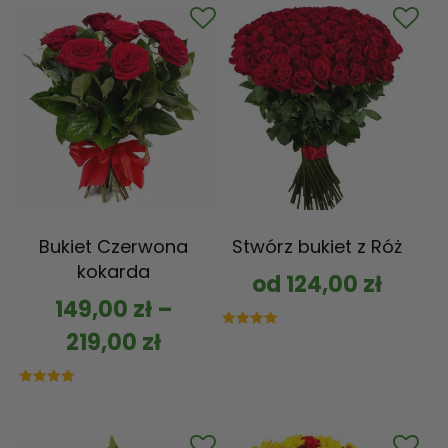
Bukiet Czerwona
Stwórz bukiet z Róż
kokarda
od
124,00
zł
149,00
zł
–
219,00
zł
Oceniono
5.00
na 5
Oceniono
5.00
na 5