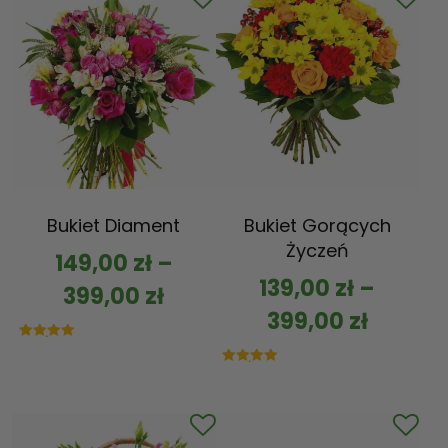
Bukiet Diament
Bukiet Gorących
Życzeń
149,00
zł
–
139,00
zł
–
399,00
zł
399,00
zł
Oceniono
5.00
na 5
Oceniono
5.00
na 5