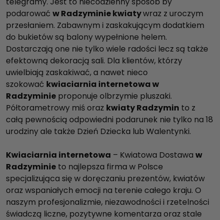
telegramy. Jest to niecodzienny sposób by
podarować
w Radzyminie kwiaty
wraz z uroczym
przesłaniem. Zabawnym i zaskakującym dodatkiem
do bukietów są balony wypełnione helem.
Dostarczają one nie tylko wiele radości lecz są także
efektowną dekoracją sali. Dla klientów, którzy
uwielbiają zaskakiwać, a nawet nieco
szokować
kwiaciarnia internetowa w
Radzyminie
proponuje olbrzymie pluszaki.
Półtorametrowy miś oraz
kwiaty Radzymin
to z
całą pewnością odpowiedni podarunek nie tylko na 18
urodziny ale także Dzień Dziecka lub Walentynki.
Kwiaciarnia internetowa
– Kwiatowa Dostawa
w
Radzyminie
to najlepsza firma w Polsce
specjalizująca się w doręczaniu prezentów, kwiatów
oraz wspaniałych emocji na terenie całego kraju. O
naszym profesjonalizmie, niezawodności i rzetelności
świadczą liczne, pozytywne komentarza oraz stale