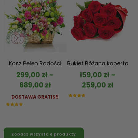
Kosz Pełen Radości
Bukiet Różana koperta
299,00
zł
–
159,00
zł
–
689,00
zł
259,00
zł
DOSTAWA GRATIS!!
Oceniono
5.00
na 5
Oceniono
5.00
na 5
Zobacz wszystkie produkty