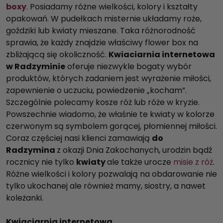
boxy
. Posiadamy różne wielkości, kolory i kształty
opakowań. W pudełkach misternie układamy roże,
goździki lub kwiaty mieszane. Taka różnorodność
sprawia, że każdy znajdzie właściwy flower box na
zbliżającą się okoliczność.
Kwiaciarnia internetowa
w Radzyminie
oferuje niezwykle bogaty wybór
produktów, których zadaniem jest wyrażenie miłości,
zapewnienie o uczuciu, powiedzenie „kocham”.
Szczególnie polecamy kosze róż lub róże w kryzie.
Powszechnie wiadomo, że właśnie te kwiaty w kolorze
czerwonym są symbolem gorącej, płomiennej miłości.
Coraz częściej nasi klienci zamawiają
do
Radzymina
z okazji Dnia Zakochanych, urodzin bądź
rocznicy nie tylko
kwiaty
ale także urocze
misie z róż
.
Różne wielkości i kolory pozwalają na obdarowanie nie
tylko ukochanej ale również mamy, siostry, a nawet
koleżanki.
Kwiaciarnia internetowa