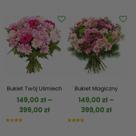
Bukiet Twój Uśmiech
Bukiet Magiczny
149,00
zł
–
149,00
zł
–
399,00
zł
399,00
zł
Oceniono
Oceniono
5.00
5.00
na 5
na 5