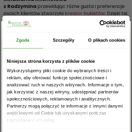
z
Radzymina
przewidując różne gusta i preferencje
swoich klientów stworzyła
kreator bukietów
. Dzięki tej
funkcji każdy może
przesłać
do
Radzymina
dokładnie
takie
kwiaty
jakich potrzebuje. Kreator bukietów
Zgarnij rabat -5%
Zgoda
Szczegóły
O plikach cookies
pozwala wybrać gatunek roślin, kolor oraz ilość.
Zamawiający ma również wpływ na wykończenie i
ozdobienie kompozycji Dzięki takim możliwością każdy
Zapisz się do newslettera i zgarnij
Niniejsza strona korzysta z plików cookie
może stworzyć własny, wyjątkowy, niepowtarzalny
rabat na pierwsze zakupy!
bukiet.
Wykorzystujemy pliki cookie do wybranych treści i
reklam, aby oferować funkcje społecznościowe i
Jeśli potrzebujesz
bukietu, wieńca lub wiązanki
analizować ruch w naszych witrynach. Informacje o tym,
kondolencyjnej
w Radzyminie
kwiaciarnia
jak korzystać z naszej witryny, udostępniać partnerów
internetowa
– Kwiatowa Dostawa zrealizuje również
społecznościowych, reklamowych i analitycznych.
takie zamówienie. Posiadamy w swojej ofercie
Partnerzy mogą połączyć te informacje z innymi danymi
odpowiednie
kwiaty
, które nasz kurier dostarczy
do
wejściowymi od Ciebie lub uzyskanymi podczas
Akceptuję regulamin i wyrażam zgodę na
Radzymina
do kościoła na pogrzeb, kaplicy lub na
korzystania z ich usług.
przetwarzanie powyższych danych osobowych
cmentarz. To idealne rozwiązanie dla tych, którzy nie
w celu otrzymywania newslettera.