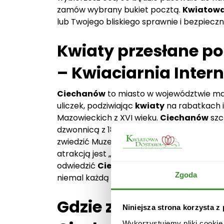
zamów wybrany bukiet pocztą.
Kwiatow
lub Twojego bliskiego sprawnie i bezpiecz
Kwiaty przesłane p
– Kwiaciarnia Inte
Ciechanów
to miasto w województwie ma
uliczek, podziwiając
kwiaty
na rabatkach 
Mazowieckich z XVI wieku.
Ciechanów
szcz
dzwonnicą z 1889 roku oraz neogotyckim 
zwiedzić Muzeum Szlachty Mazowieckiej, wie
atrakcją jest „Krzywa Hala” – główny budyne
odwiedzić
Ciechanów
latem.
Kwiaty
na r
Zgoda
niemal każdą ulicę.
Gdzie zamówić kwiat
Niniejsza strona korzysta z
Wykorzystujemy pliki cookie