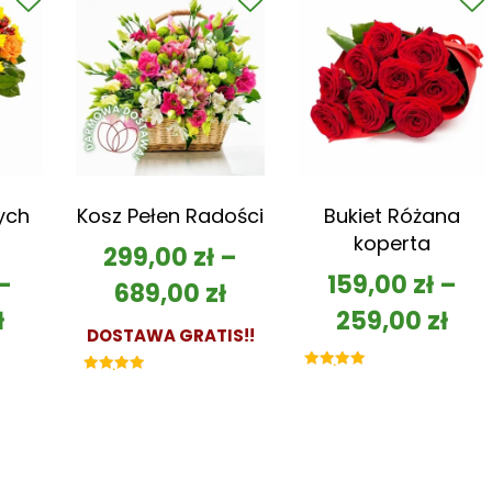
ych
Kosz Pełen Radości
Bukiet Różana
koperta
299,00
zł
–
–
159,00
zł
–
689,00
zł
ł
259,00
zł
DOSTAWA GRATIS!!
Oceniono
Oceniono
5.00
5.00
na 5
na 5