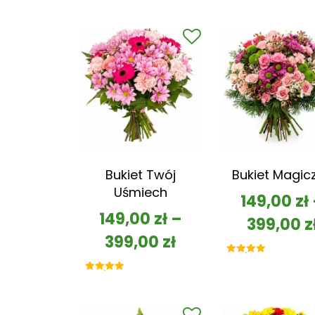
Bukiet Twój
Bukiet Magic
Uśmiech
149,00
zł
149,00
zł
–
399,00
z
399,00
zł
Oceniono
5.00
na 5
Oceniono
5.00
na 5