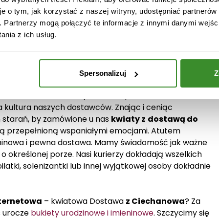
je o tym, jak korzystać z naszej witryny, udostępniać partneró
. Partnerzy mogą połączyć te informacje z innymi danymi wejśc
ostawa
w Ciechanowie
to profesjonalna, rzetelna i
nia z ich usług.
em kwiatów na terenie całego kraju. Dzięki współpracy
wiaty dostarczane do Ciechanowa
i okolic są zawsze
szą starannością. Nasi pracownicy kochają kwiaty, a
 wyzwaniem. Dzięki temu mamy gwarancję, że
kwiaty z
Spersonalizuj
Z
ajbardziej wygórowane oczekiwania. Co jeszcze sprawia,
 Dostawa
Ciechanów
jest warta polecenia?
a kultura naszych dostawców. Znając i ceniąc
h starań, by zamówione u nas
kwiaty z
dostawą do
ką przepełnioną wspaniałymi emocjami. Atutem
rminowa i pewna dostawa. Mamy świadomość jak ważne
 o określonej porze. Nasi kurierzy dokładają wszelkich
ubilatki, solenizantki lub innej wyjątkowej osoby dokładnie
nternetowa
– kwiatowa Dostawa
z Ciechanowa
? Za
s urocze
bukiety urodzinowe i imieninowe
. Szczycimy się