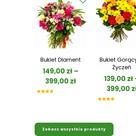
Bukiet Diament
Bukiet Gorąc
Życzeń
149,00
zł
–
139,00
zł
399,00
zł
399,00
z
Oceniono
5.00
na 5
Oceniono
5.00
na 5
Zobacz wszystkie produkty