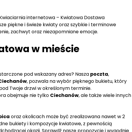
Kwiaciarnia internetowa – Kwiatowa Dostawa
ze piękne i świeże kwiaty oraz szybkie i terminowe
nie, zachwyt oraz niezapomniane emocje.
atowa w mieście
ostarczone pod wskazany adres? Nasza
poczta
,
 Ciechanów
, pozwala na wybór pięknego bukietu, który
pod Twoje drzwi w określonym terminie.
tóra obejmuje nie tylko
Ciechanów
, ale także wiele innych
bica
oraz okolicach może być zrealizowana nawet w 2
odne bukiety i kompozycje kwiatowe, z pewnością
dchodzącej okazji. Sprawdź nasze propozycje i wygodnie