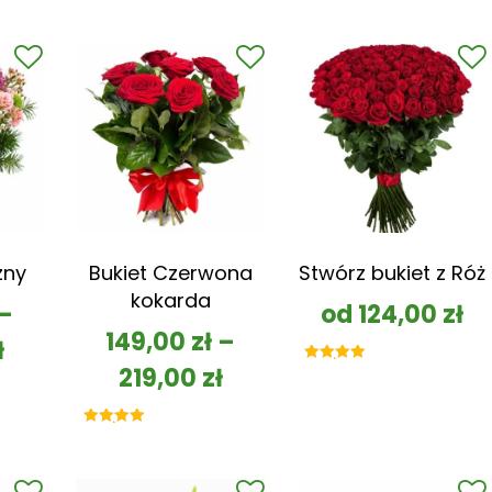
zny
Bukiet Czerwona
Stwórz bukiet z Róż
kokarda
–
od
124,00
zł
149,00
zł
–
ł
219,00
zł
Oceniono
5.00
na 5
Oceniono
5.00
na 5