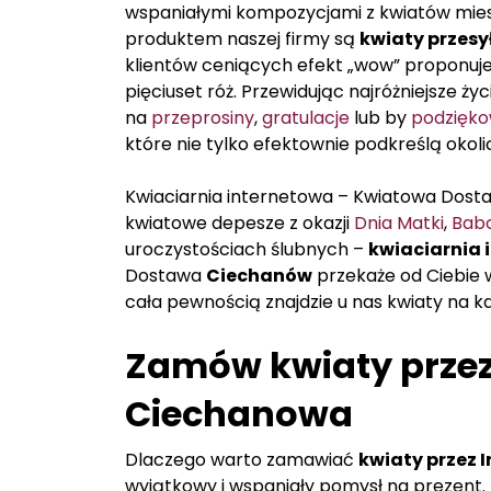
wspaniałymi kompozycjami z kwiatów mies
produktem naszej firmy są
kwiaty przesy
klientów ceniących efekt „wow” proponu
pięciuset róż. Przewidując najróżniejsze ż
na
przeprosiny
,
gratulacje
lub by
podzięk
które nie tylko efektownie podkreślą okol
Kwiaciarnia internetowa – Kwiatowa Dos
kwiatowe depesze z okazji
Dnia Matki
,
Babc
uroczystościach ślubnych –
kwiaciarnia 
Dostawa
Ciechanów
przekaże od Ciebie w
cała pewnością znajdzie u nas kwiaty na k
Zamów kwiaty przez 
Ciechanowa
Dlaczego warto zamawiać
kwiaty przez 
wyjątkowy i wspaniały pomysł na prezent.