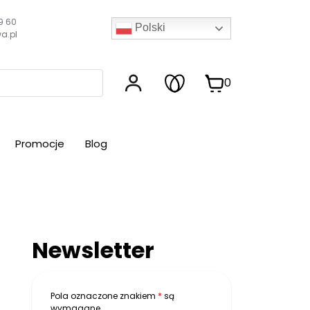
9 60
Polski
a.pl
0
Promocje
Blog
Newsletter
Pola oznaczone znakiem
*
są
wymagane