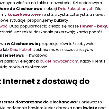
zanych właśnie na takie uroczystości. Sztandarowym
łane do
Ciechanowa
z okazji
Dnia Zakochanych
. Dla
jemy
kosze kwiatowe
ze stu, trzystu, czterystu, a nawet
yciowe sytuacje, proponujemy bukiety
ować
. Dużą popularnością cieszą się nasze
flower – boxy
,
iczność lecz także doskonale przetrwają każdą podróż.
tawa
w Ciechanowie
proponuje również niebywałe
i
lub
Dnia Kobiet
. Jeśli nie możesz uczestniczyć w
internetowa
– Kwiatowa
spaniały i elegancki
bukiet nowożeńcom
. Każdy klient z
ażdą możliwa okoliczność.
Internet z dostawą do
Internet dostarczane do Ciechanowa
? Ponieważ to
 Nie codziennie bowiem kurier doręcza nam
kwiaty
pod