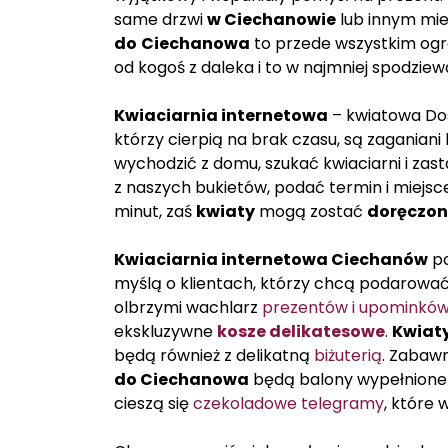
same drzwi
w Ciechanowie
lub innym mie
do
Ciechanowa
to przede wszystkim og
od kogoś z daleka i to w najmniej spodz
Kwiaciarnia internetowa
– kwiatowa D
którzy cierpią na brak czasu, są zaganiani 
wychodzić z domu, szukać kwiaciarni i za
z naszych bukietów, podać termin i miejsc
minut, zaś
kwiaty
mogą zostać
doręczon
Kwiaciarnia internetowa Ciechanów
po
myślą o klientach, którzy chcą podarowa
olbrzymi wachlarz
prezentów i upominkó
ekskluzywne
kosze delikatesowe
.
Kwiat
będą również z delikatną
biżuterią
. Zabaw
do Ciechanowa
będą balony wypełnione 
cieszą się
czekoladowe telegramy
, które 