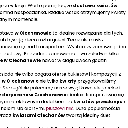
jscu w kraju. Warto pamiętać, że
dostawa kwiatów
romna niespodzianka. Rzadko wszak otrzymujemy kwiaty
iewanym momencie.
ostawa
w Ciechanowie
to idealne rozwiązanie dla tych,
lub bywają nieco roztargnieni. Teraz nie musisz
stanawiać się nad transportem. Wystarczy zamówić jeden
e dostawy. Procedura zamówienia trwa zaledwie kilka
e w
Ciechanowie
nawet w ciągu dwóch godzin.
siada nie tylko bogata ofertę bukietów i kompozycji. Z
ć
w Ciechanowie
nie tylko
kwiaty
przygotowaliśmy
w
. Szczególnie polecamy nasze wyjątkowo eleganckie i
y doręczane w
Ciechanowie
idealnie komponować się
nym i efektownym dodatkiem do
kwiatów przesłanych
helem lub olbrzymi,
pluszowi miś
. Duża popularnością
wraz z
kwiatami Ciechanów
tworzą idealny duet.