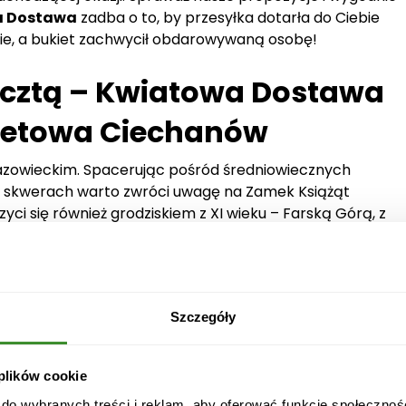
a Dostawa
zadba o to, by przesyłka dotarła do Ciebie
nie, a bukiet zachwycił obdarowywaną osobę!
ocztą – Kwiatowa Dostawa
rnetowa Ciechanów
zowieckim. Spacerując pośród średniowiecznych
i skwerach warto zwróci uwagę na Zamek Książąt
yci się również grodziskiem z XI wieku – Farską Górą, z
ratuszem. Będąc w Ciechanowie koniecznie należy
żę ciśnień i kościół farny z XVI wieku. Niecodzienną
k niemieckiej dzielnicy. Najlepiej
abatkach, trawnikach lub skwerach zdobią wtedy
Szczegóły
y przez Internet w
 plików cookie
 do wybranych treści i reklam, aby oferować funkcje społecznoś