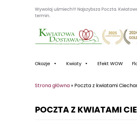
Wywołaj uśmiech!!! Najszybsza Poczta. Kwiato
termin.
Kwiaciarnia internetowa Kwiatowa Dosta
Okazje
Kwiaty
Efekt WOW
Fl
Strona główna
»
Poczta z kwiatami Ciech
POCZTA Z KWIATAMI C