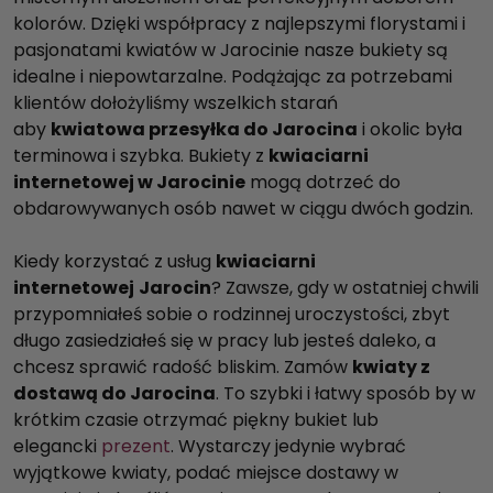
kolorów. Dzięki współpracy z najlepszymi florystami i
pasjonatami kwiatów w Jarocinie nasze bukiety są
idealne i niepowtarzalne. Podążając za potrzebami
klientów dołożyliśmy wszelkich starań
aby
kwiatowa przesyłka do Jarocina
i okolic była
terminowa i szybka. Bukiety z
kwiaciarni
internetowej w Jarocinie
mogą dotrzeć do
obdarowywanych osób nawet w ciągu dwóch godzin.
Kiedy korzystać z usług
kwiaciarni
internetowej
Jarocin
? Zawsze, gdy w ostatniej chwili
przypomniałeś sobie o rodzinnej uroczystości, zbyt
długo zasiedziałeś się w pracy lub jesteś daleko, a
chcesz sprawić radość bliskim. Zamów
kwiaty z
dostawą do Jarocina
. To szybki i łatwy sposób by w
krótkim czasie otrzymać piękny bukiet lub
elegancki
prezent
. Wystarczy jedynie wybrać
wyjątkowe kwiaty, podać miejsce dostawy w