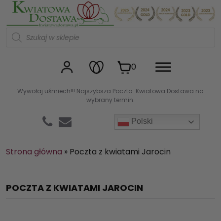
Kwiaciarnia internetowa Kw
W
y
s
z
u
0
k
i
w
Wywołaj uśmiech!!! Najszybsza Poczta. Kwiatowa Dostawa na
a
wybrany termin.
r
k
a
Polski
p
r
o
d
Strona główna
»
Poczta z kwiatami Jarocin
u
k
t
ó
POCZTA Z KWIATAMI JAROCIN
w