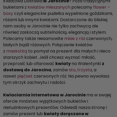
Kwiatowa Dostawa
w
Jarocinie
? Poza tradycyjnymi
bukietami z
kwiatów mieszanych
polecamy
flower –
boxy
czyli eleganckie pudełka wypełnione goździkami,
różami lub innymi kwiatami. Dostarczone do bliskiej
nam osoby w Jarocinie nie tylko zachwycą ale
również zaskoczą subtelnością, elegancją i stylem.
Polecamy także niesamowite
misie z róż
czerwonych,
białych bądź różowych. Połączenie kwiatów
z
maskotką
to pomysł na prezent dla małych i nieco
starszych kobiet. Jeśli chcesz wyznać miłość,
przeprosić lub ofiarować
kwiaty
na Walentynki
z
dostawą do Jarocina
, zamów
sto
,
trzysta
, a
nawet
pięćset
czerwonych róż. Na pewno wywołasz
tym okrzyk zachwytu i radości.
Kwiaciarnia internetowa
w Jarocinie
ma w swojej
ofercie mnóstwo wyjątkowych bukietów i
nietuzinkowych prezentów. Odwiedź nasza stronę i
zamów prezent lub
kwiaty doręczane w