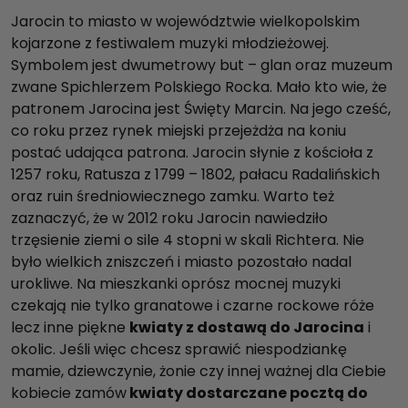
Jarocin to miasto w województwie wielkopolskim
kojarzone z festiwalem muzyki młodzieżowej.
Symbolem jest dwumetrowy but – glan oraz muzeum
zwane Spichlerzem Polskiego Rocka. Mało kto wie, że
patronem Jarocina jest Święty Marcin. Na jego cześć,
co roku przez rynek miejski przejeżdża na koniu
postać udająca patrona. Jarocin słynie z kościoła z
1257 roku, Ratusza z 1799 – 1802, pałacu Radalińskich
oraz ruin średniowiecznego zamku. Warto też
zaznaczyć, że w 2012 roku Jarocin nawiedziło
trzęsienie ziemi o sile 4 stopni w skali Richtera. Nie
było wielkich zniszczeń i miasto pozostało nadal
urokliwe. Na mieszkanki oprósz mocnej muzyki
czekają nie tylko granatowe i czarne rockowe róże
lecz inne piękne
kwiaty z dostawą do Jarocina
i
okolic. Jeśli więc chcesz sprawić niespodziankę
mamie, dziewczynie, żonie czy innej ważnej dla Ciebie
kobiecie zamów
kwiaty dostarczane pocztą do