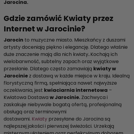
Jarocina.
Gdzie zamówić Kwiaty przez
Internet w Jarocinie?
Jarocin
to muzyczne miasto. Mieszkańcy z duszami
artysty doceniają piękno i elegancję. Dlatego właśnie
duże znaczenie mają dla nich kwiaty
.
Kochają ich
wielobarwność, subtelny zapach oraz wyjątkowe
przesłanie. Dlatego często zamawiają
kwiaty w
Jarocinie
z dostawą w każde miejsce w kraju. Idealną
florystyczną firmą, spełniająca nawet najwyższe
oczekiwania, jest
kwiaciarnia internetowa
–
Kwiatowa Dostawa
w Jarocinie.
Zachwyca i
zaskakuje niebywale bogatą ofertą, profesjonalną
obsługą oraz terminowymi
dostawami.
Kwiaty
przesyłane do Jarocina są
najlepszej jakości i pierwszej świeżości. Urzekają
misternym ułożeniem oraz perfekcyjnym doborem