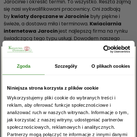
Jarocinie i określić termin. To wszystko. Reszta zajmą
się nasi wykwalifikowani pracownicy. Oni zadbają
by
kwiaty doręczane w Jarocinie
były piękne i
świeże, a dostawa miła i terminowa.
Kwiaciarnia
internetowa
Jarocin
jest najlepszą firma na rynku
świadczącą tego typu usługi. Dowodem naszego
profesjonalizmu i niezawodności są pozytywne opinie
zamawiających i obdarowanych oraz rosnąca liczba
stałych klientów. Sprawdź nas zamawiając
kwiatową
Zgarnij rabat -5%
Zgoda
Szczegóły
O plikach cookies
przesyłkę do Jarocina.
Zamów kwiaty przez Internet z
Zapisz się do newslettera i zgarnij
Niniejsza strona korzysta z plików cookie
rabat na pierwsze zakupy!
dostawą do Jarocina
Wykorzystujemy pliki cookie do wybranych treści i
reklam, aby oferować funkcje społecznościowe i
Jeśli planujesz nietypową niespodziankę, chcesz
analizować ruch w naszych witrynach. Informacje o tym,
zrobić wrażenie lub zaskoczyć – zamów
kwiaty przez
jak korzystać z naszej witryny, udostępniać partnerów
Internet z dostawą do Jarocina.
Dlaczego to takie
społecznościowych, reklamowych i analitycznych.
wyjątkowe? Ponieważ nieczęsto do naszych drzwi w
Partnerzy mogą połączyć te informacje z innymi danymi
Jarocinie puka kurier wręczając piękne kwiaty. Lubimy