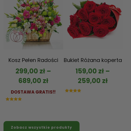
Kosz Pełen Radości
Bukiet Różana koperta
299,00
zł
–
159,00
zł
–
689,00
zł
259,00
zł
DOSTAWA GRATIS!!
Oceniono
5.00
na 5
Oceniono
5.00
na 5
Zobacz wszystkie produkty