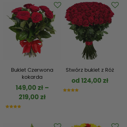
Bukiet Czerwona
Stwórz bukiet z Róż
kokarda
od
124,00
zł
149,00
zł
–
219,00
zł
Oceniono
5.00
na 5
Oceniono
5.00
na 5