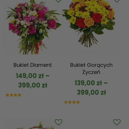
Bukiet Diament
Bukiet Gorących
Życzeń
149,00
zł
–
139,00
zł
–
399,00
zł
399,00
zł
Oceniono
5.00
na 5
Oceniono
5.00
na 5