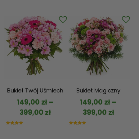
Bukiet Twój Uśmiech
Bukiet Magiczny
149,00
zł
–
149,00
zł
–
399,00
zł
399,00
zł
Oceniono
Oceniono
5.00
5.00
na 5
na 5