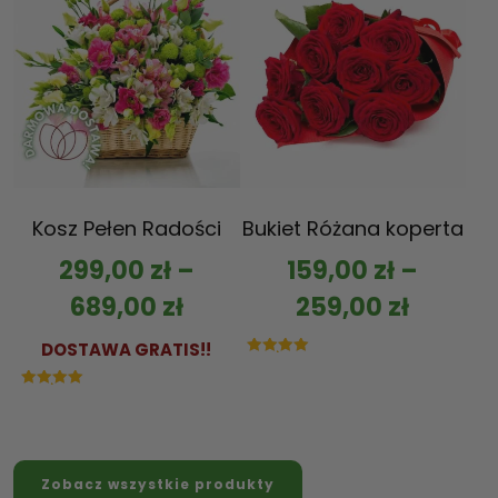
Kosz Pełen Radości
Bukiet Różana koperta
299,00
zł
–
159,00
zł
–
689,00
zł
259,00
zł
DOSTAWA GRATIS!!
Oceniono
5.00
na 5
Oceniono
5.00
na 5
Zobacz wszystkie produkty