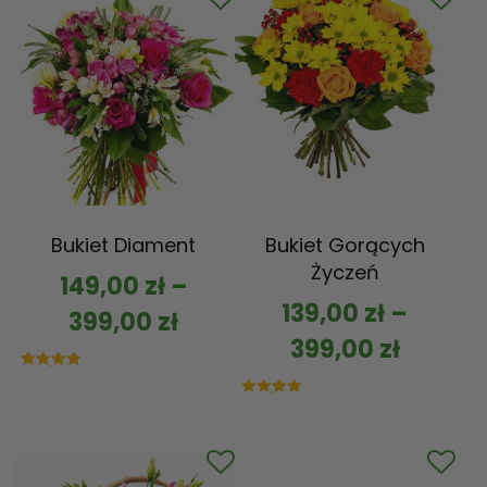
Bukiet Diament
Bukiet Gorących
Życzeń
149,00
zł
–
139,00
zł
–
399,00
zł
399,00
zł
Oceniono
5.00
na 5
Oceniono
5.00
na 5