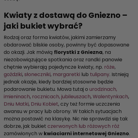
Kwiaty z dostawą do Gniezno –
jaki bukiet wybrać?
Rodzaj oraz forma kwiatów, jakimi zamierzamy
obdarować bliskie osoby, powinny być dopasowane
do okazji. Jak mówią
florystki z Gniezna
, na
niezobowiązujące spotkania oraz randki panowie
chętnie wybierają pojedyncze kwiaty, np.
róże
,
goździki
,
słoneczniki
,
margaretki
lub
tulipany
. Istnieją
jednak okazje, kiedy bardziej stosowne będzie
podarowanie bukietu. Mowa tutaj o
urodzinach,
imieninach
,
rocznicach, jubileuszach
,
Walentynkach
,
Dniu Matki
,
Dniu Kobiet
, czy też formie uczczenia
awansu w pracy lub obrony. W takich sytuacjach
można postawić na klasykę. Nic nie sprawdzi się tak
dobrze, jak bukiet
czerwonych lub różowych róż
zamówionych w
kwiaciarni internetowej Gniezno
.