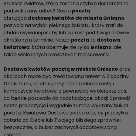
Szukasz kwiatów, które zostaną szybko dostarczone
pod wskazany adres? Nasza
poczta
,
oferująca
dostawę kwiatów do miasta Gniezno
,
pozwala na wybór pięknego bukietu, który trafi do
obdarowywanej osoby lub wprost pod Twoje drzwi w
określonym terminie. Nasza
poczta
to
dostawa
kwiatowa
, która obejmuje nie tylko
Gniezno
, ale
także wiele innych okolicznych miejscowości.
Dostawa kwiatów pocztą w mieście Gniezno
oraz
okolicach może być zrealizowana nawet w 2 godziny.
Dzięki temu, że oferujemy różnorodne bukiety i
kompozycje kwiatowe, z pewnością wybierzesz coś,
co będzie pasowało do nadchodzącej okazji. Sprawdź
nasze propozycje i wygodnie zamów wybrany bukiet
pocztą. Kwiatowa Dostawa zadba o to, by przesyłka
dotarła do Ciebie lub Twojego bliskiego sprawnie i
bezpiecznie, a bukiet zachwycił obdarowywaną
osobę!