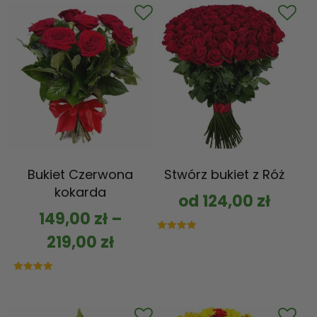
Bukiet Czerwona
Stwórz bukiet z Róż
kokarda
od
124,00
zł
149,00
zł
–
219,00
zł
Oceniono
5.00
na 5
Oceniono
5.00
na 5