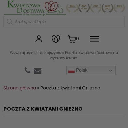
Kwiaciarnia internetowa Kw
W
y
s
z
u
0
k
i
w
Wywołaj uśmiech!!! Najszybsza Poczta. Kwiatowa Dostawa na
a
wybrany termin.
r
k
a
Polski
p
r
o
d
Strona główna
»
Poczta z kwiatami Gniezno
u
k
t
ó
POCZTA Z KWIATAMI GNIEZNO
w