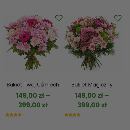
Bukiet Twój Uśmiech
Bukiet Magiczny
149,00
zł
–
149,00
zł
–
399,00
zł
399,00
zł
Oceniono
Oceniono
5.00
5.00
na 5
na 5