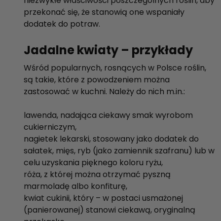
niezwykłe właściwości poszczególnych roślin, aby
przekonać się, że stanowią one wspaniały
dodatek do potraw.
Jadalne kwiaty – przykłady
Wśród popularnych, rosnących w Polsce roślin,
są takie, które z powodzeniem można
zastosować w kuchni. Należy do nich m.in.:
lawenda, nadająca ciekawy smak wyrobom
cukierniczym,
nagietek lekarski, stosowany jako dodatek do
sałatek, mięs, ryb (jako zamiennik szafranu) lub w
celu uzyskania pięknego koloru ryżu,
róża, z której można otrzymać pyszną
marmoladę albo konfiturę,
kwiat cukinii, który – w postaci usmażonej
(panierowanej) stanowi ciekawą, oryginalną