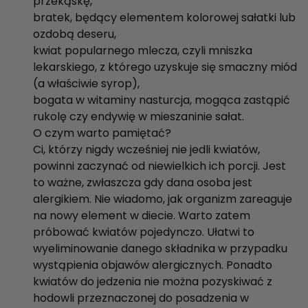
przekąskę,
bratek, będący elementem kolorowej sałatki lub
ozdobą deseru,
kwiat popularnego mlecza, czyli mniszka
lekarskiego, z którego uzyskuje się smaczny miód
(a właściwie syrop),
bogata w witaminy nasturcja, mogąca zastąpić
rukolę czy endywię w mieszaninie sałat.
O czym warto pamiętać?
Ci, którzy nigdy wcześniej nie jedli kwiatów,
powinni zaczynać od niewielkich ich porcji. Jest
to ważne, zwłaszcza gdy dana osoba jest
alergikiem. Nie wiadomo, jak organizm zareaguje
na nowy element w diecie. Warto zatem
próbować kwiatów pojedynczo. Ułatwi to
wyeliminowanie danego składnika w przypadku
wystąpienia objawów alergicznych. Ponadto
kwiatów do jedzenia nie można pozyskiwać z
hodowli przeznaczonej do posadzenia w