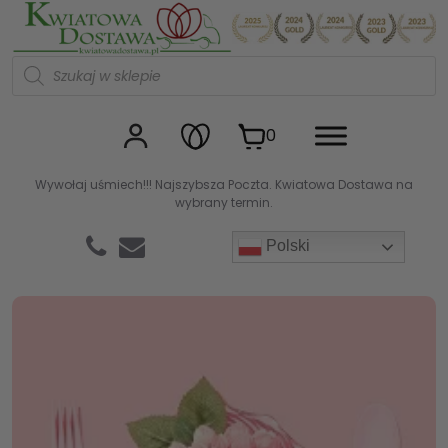
Kwiaciarnia internetowa Kw
W
y
s
z
u
0
k
i
w
Wywołaj uśmiech!!! Najszybsza Poczta. Kwiatowa Dostawa na
a
wybrany termin.
r
k
a
Polski
p
r
o
d
u
k
t
ó
w