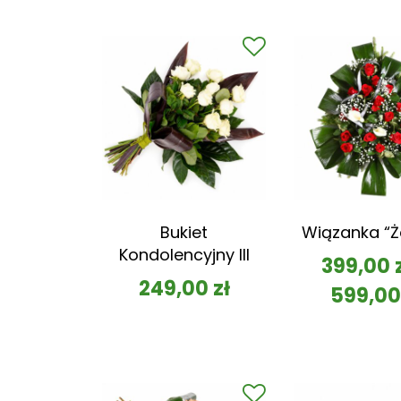
Bukiet
Wiązanka “Ż
Kondolencyjny III
399,00
249,00
zł
599,0