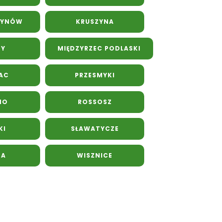
TYNÓW
KRUSZYNA
ZY
MIĘDZYRZEC PODLASKI
AC
PRZESMYKI
NO
ROSSOSZ
KI
SŁAWATYCZE
NA
WISZNICE