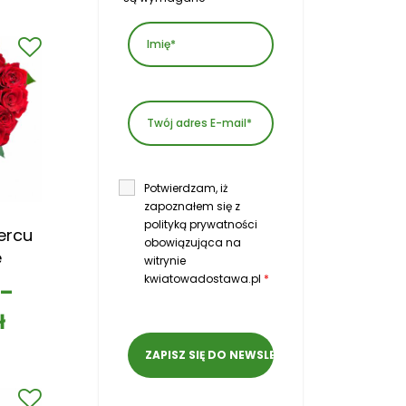
Potwierdzam, iż
zapoznałem się z
polityką prywatności
ercu
obowiązująca na
e
witrynie
kwiatowadostawa.pl
*
–
ł