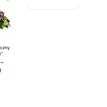
czny
k”
–
ł