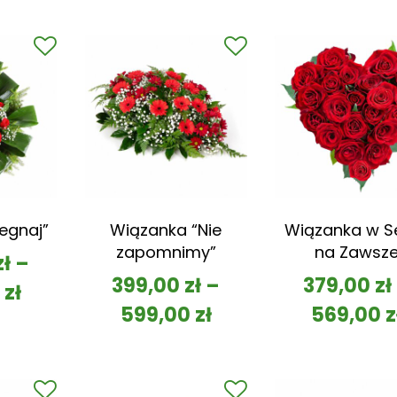
egnaj”
Wiązanka “Nie
Wiązanka w S
zapomnimy”
na Zawsz
zł
–
399,00
zł
–
379,00
zł
0
zł
599,00
zł
569,00
z