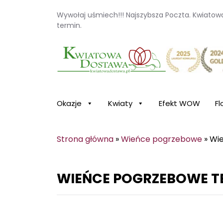
Wywołaj uśmiech!!! Najszybsza Poczta. Kwiato
termin.
Kwiaciarnia internetowa Kwiatowa Dosta
Okazje
Kwiaty
Efekt WOW
Fl
Strona główna
»
Wieńce pogrzebowe
»
Wi
WIEŃCE POGRZEBOWE T