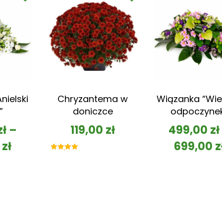
nielski
Chryzantema w
Wiązanka “Wie
”
doniczce
odpoczyne
zł
–
119,00
zł
499,00
zł
0
zł
699,00
z
Oceniono
5.00
na 5