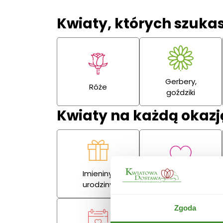
Kwiaty, których szuka
Gerbery,
Róże
goździki
Kwiaty na każdą okazj
Imieniny,
Miłość
urodziny
Zgoda