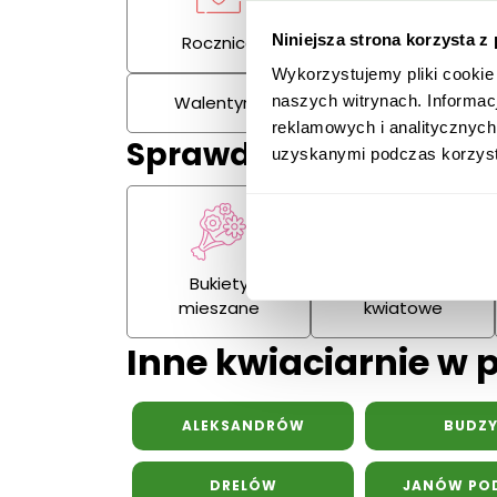
Niniejsza strona korzysta z
Rocznica
Kondolencje
Wykorzystujemy pliki cookie
Walentynki
Dzień Kobiet
naszych witrynach. Informac
reklamowych i analitycznych
Sprawdź również:
uzyskanymi podczas korzysta
Bukiety
Kosze
mieszane
kwiatowe
Inne kwiaciarnie w 
ALEKSANDRÓW
BUDZ
DRELÓW
JANÓW POD