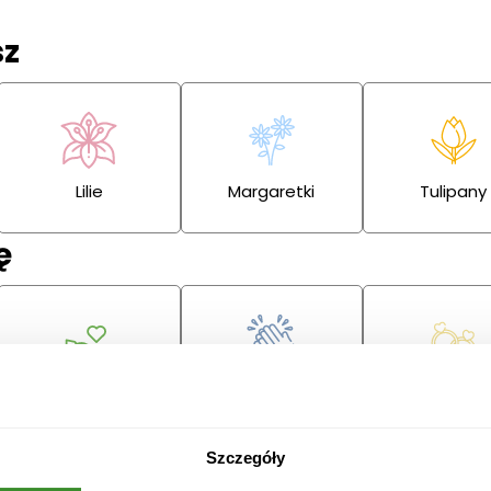
sz
Lilie
Margaretki
Tulipany
ę
Przeprosiny
Gratulacje
Ślub
Szczegóły
Boże
Dzień Babci