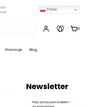
9 60
Polski
a.pl
0
Promocje
Blog
Newsletter
Pola oznaczone znakiem
*
są wymagane