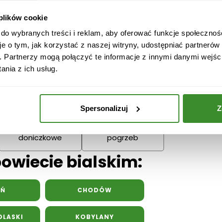
Narodzenie
Dziadka
 plików cookie
Podziękowania
 do wybranych treści i reklam, aby oferować funkcje społecznoś
Wielkanoc
Dzień Mamy
Dzień Ojc
je o tym, jak korzystać z naszej witryny, udostępniać partneró
. Partnerzy mogą połączyć te informacje z innymi danymi wejśc
nia z ich usług.
Spersonalizuj
Z
Kwiaty
Kwiaty na
doniczkowe
pogrzeb
powiecie bialskim:
YŃ
CHODÓW
LASKI
KOBYLANY