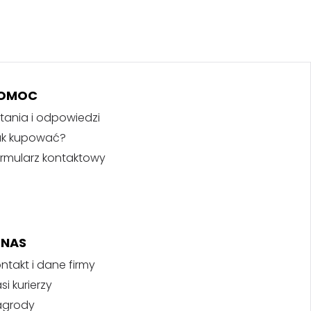
OMOC
tania i odpowiedzi
ak kupować?
rmularz kontaktowy
 NAS
ntakt i dane firmy
si kurierzy
agrody