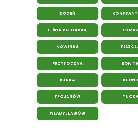
KODEŃ
KONSTAN
LEŚNA PODLASKA
ŁOMA
NOWINKA
PISZCZ
PRZYTOCZNA
ROKIT
RUDKA
RUDNI
TROJANÓW
TUCZ
WŁADYSŁAWÓW