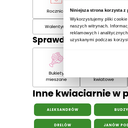
Niniejsza strona korzysta z
Rocznica
Kondolencje
Wykorzystujemy pliki cookie
Walentynki
Dzień Kobiet
naszych witrynach. Informac
reklamowych i analitycznych
Sprawdź również:
uzyskanymi podczas korzysta
Bukiety
Kosze
mieszane
kwiatowe
Inne kwiaciarnie w 
ALEKSANDRÓW
BUDZ
DRELÓW
JANÓW POD