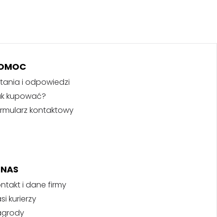
OMOC
tania i odpowiedzi
ak kupować?
rmularz kontaktowy
 NAS
ntakt i dane firmy
si kurierzy
agrody