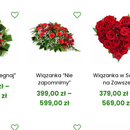
egnaj”
Wiązanka “Nie
Wiązanka w S
zapomnimy”
na Zawsz
zł
–
399,00
zł
–
379,00
zł
0
zł
599,00
zł
569,00
z