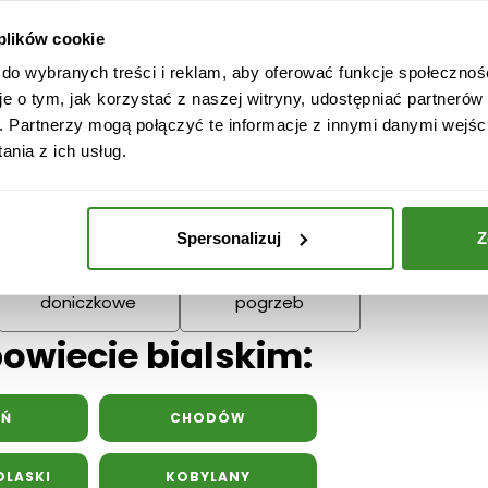
Narodzenie
Dziadka
 plików cookie
Podziękowania
 do wybranych treści i reklam, aby oferować funkcje społecznoś
Wielkanoc
Dzień Mamy
Dzień Ojc
je o tym, jak korzystać z naszej witryny, udostępniać partneró
. Partnerzy mogą połączyć te informacje z innymi danymi wejśc
nia z ich usług.
Spersonalizuj
Z
Kwiaty
Kwiaty na
doniczkowe
pogrzeb
powiecie bialskim:
YŃ
CHODÓW
LASKI
KOBYLANY