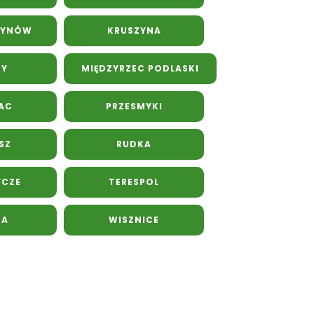
TYNÓW
KRUSZYNA
ZY
MIĘDZYRZEC PODLASKI
AC
PRZESMYKI
SZ
RUDKA
YCZE
TERESPOL
NA
WISZNICE