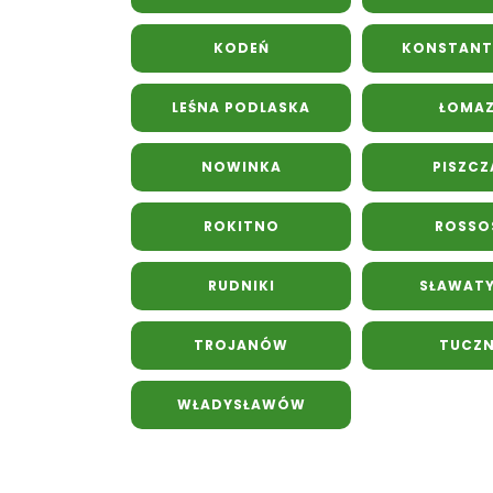
KODEŃ
KONSTAN
LEŚNA PODLASKA
ŁOMA
NOWINKA
PISZCZ
ROKITNO
ROSSO
RUDNIKI
SŁAWAT
TROJANÓW
TUCZ
WŁADYSŁAWÓW