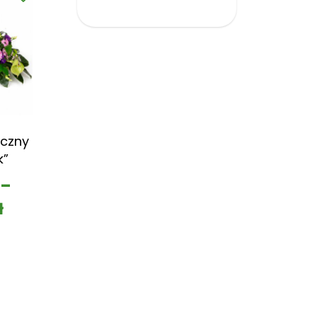
czny
k”
–
ł