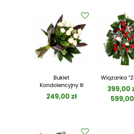
Bukiet
Wiązanka “Ż
Kondolencyjny III
399,00
249,00
zł
599,0