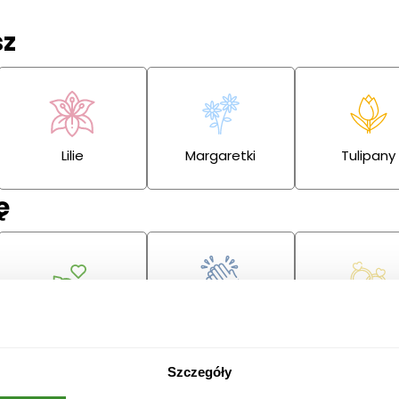
sz
Lilie
Margaretki
Tulipany
ę
Przeprosiny
Gratulacje
Ślub
Szczegóły
Boże
Dzień Babci