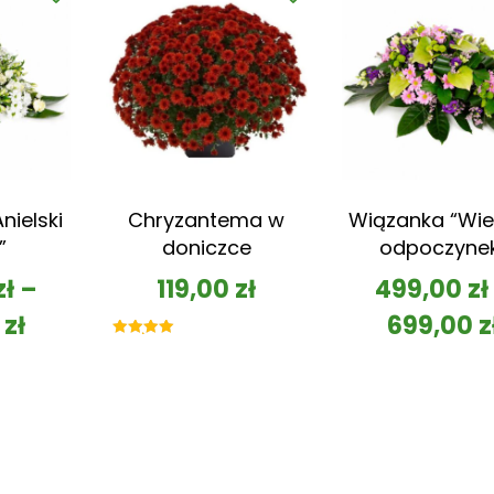
nielski
Chryzantema w
Wiązanka “Wie
”
doniczce
odpoczyne
zł
–
119,00
zł
499,00
zł
0
zł
699,00
z
Oceniono
5.00
na 5