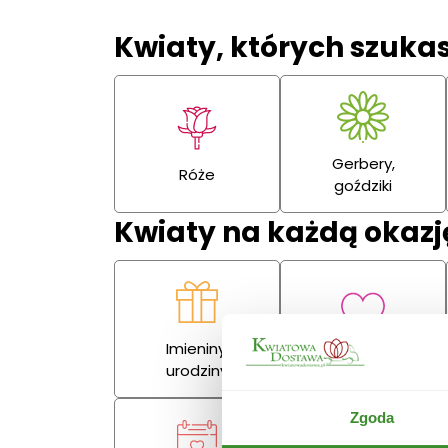
Kwiaty, których szuka
Gerbery,
Róże
goździki
Kwiaty na każdą okazj
Imieniny,
Miłość
urodziny
Zgoda