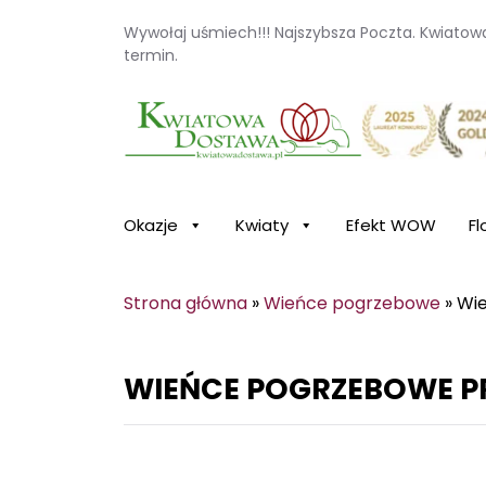
Wywołaj uśmiech!!! Najszybsza Poczta. Kwiato
termin.
Kwiaciarnia internetowa Kwiatowa Dosta
Okazje
Kwiaty
Efekt WOW
Fl
Strona główna
»
Wieńce pogrzebowe
»
Wi
WIEŃCE POGRZEBOWE 