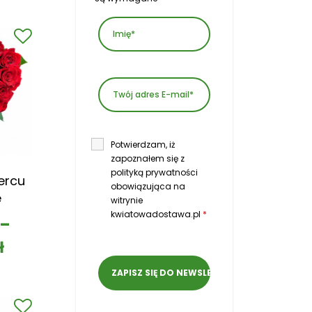
Potwierdzam, iż
zapoznałem się z
polityką prywatności
ercu
obowiązująca na
e
witrynie
kwiatowadostawa.pl
*
–
ł