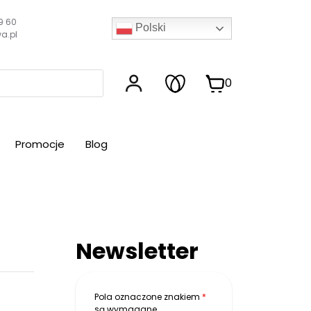
9 60
Polski
a.pl
0
Promocje
Blog
Newsletter
Pola oznaczone znakiem
*
są wymagane