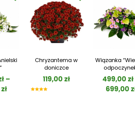
nielski
Chryzantema w
Wiązanka “Wie
”
doniczce
odpoczyne
zł
–
119,00
zł
499,00
zł
0
zł
699,00
z
Oceniono
5.00
na 5