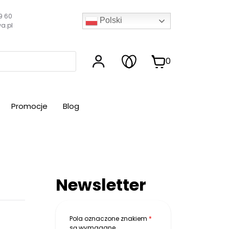
9 60
Polski
a.pl
0
Promocje
Blog
Newsletter
Pola oznaczone znakiem
*
są wymagane