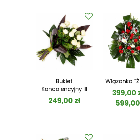
Bukiet
Wiązanka “Ż
Kondolencyjny III
399,00
249,00
zł
599,0