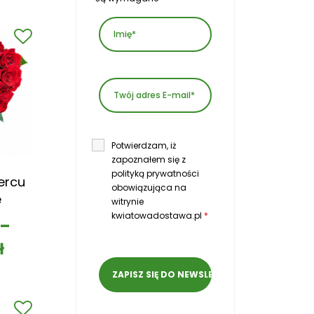
Potwierdzam, iż
zapoznałem się z
polityką prywatności
ercu
obowiązująca na
e
witrynie
kwiatowadostawa.pl
*
–
ł