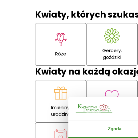
Kwiaty, których szuka
Gerbery,
Róże
goździki
Kwiaty na każdą okazj
Imieniny,
Miłość
urodziny
Zgoda