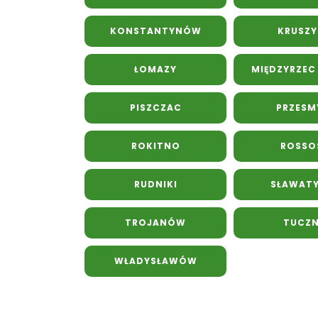
KONSTANTYNÓW
KRUSZ
ŁOMAZY
MIĘDZYRZEC
PISZCZAC
PRZESM
ROKITNO
ROSSO
RUDNIKI
SŁAWAT
TROJANÓW
TUCZ
WŁADYSŁAWÓW