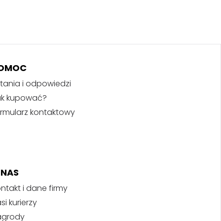
OMOC
tania i odpowiedzi
ak kupować?
rmularz kontaktowy
 NAS
ntakt i dane firmy
si kurierzy
agrody