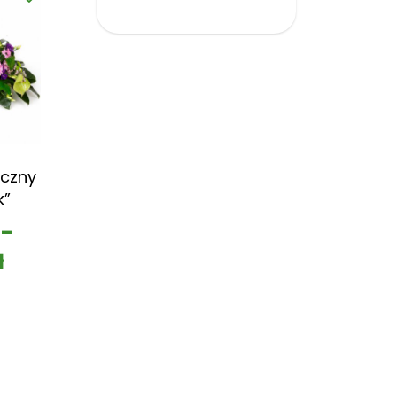
czny
k”
–
ł