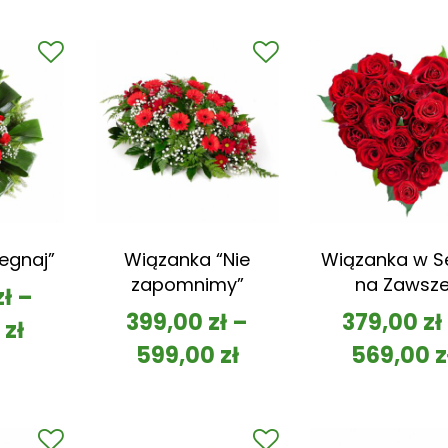
egnaj”
Wiązanka “Nie
Wiązanka w S
zapomnimy”
na Zawsz
zł
–
399,00
zł
–
379,00
zł
0
zł
599,00
zł
569,00
z