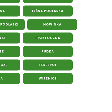
YNA
LEŚNA PODLASKA
 PODLASKI
NOWINKA
YKI
PRZYTOCZNA
SZ
RUDKA
YCZE
TERESPOL
NA
WISZNICE