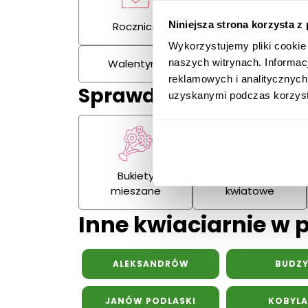
Niniejsza strona korzysta z
Rocznica
Kondolencje
Wykorzystujemy pliki cookie
Walentynki
Dzień Kobiet
naszych witrynach. Informac
reklamowych i analitycznych
Sprawdź również:
uzyskanymi podczas korzysta
Bukiety
Kosze
mieszane
kwiatowe
Inne kwiaciarnie w 
ALEKSANDRÓW
BUDZ
JANÓW PODLASKI
KOBYL