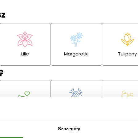
sz
Lilie
Margaretki
Tulipany
ę
Przeprosiny
Gratulacje
Ślub
Szczegóły
Boże
Dzień Babci