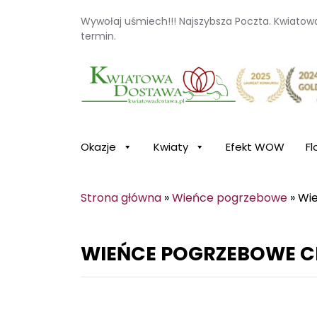
Wywołaj uśmiech!!! Najszybsza Poczta. Kwiato
termin.
Kwiaciarnia internetowa Kwiatowa Dosta
Okazje
Kwiaty
Efekt WOW
Fl
Strona główna
»
Wieńce pogrzebowe
»
Wi
WIEŃCE POGRZEBOWE 