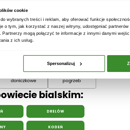
Narodzenie
Dziadka
 plików cookie
Podziękowania
 do wybranych treści i reklam, aby oferować funkcje społecznoś
Wielkanoc
Dzień Mamy
Dzień Ojc
je o tym, jak korzystać z naszej witryny, udostępniać partneró
. Partnerzy mogą połączyć te informacje z innymi danymi wejśc
nia z ich usług.
Spersonalizuj
Z
Kwiaty
Kwiaty na
doniczkowe
pogrzeb
powiecie bialskim:
YŃ
DRELÓW
ANY
KODEŃ