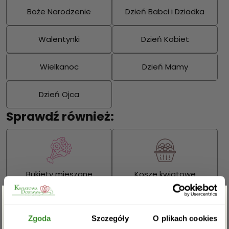
Boże Narodzenie
Dzień Babci i Dziadka
Walentynki
Dzień Kobiet
Wielkanoc
Dzień Mamy
Dzień Ojca
Sprawdź również:
Bukiety mieszane
Kosze kwiatowe
Zgarnij rabat -5%
Zgoda
Szczegóły
O plikach cookies