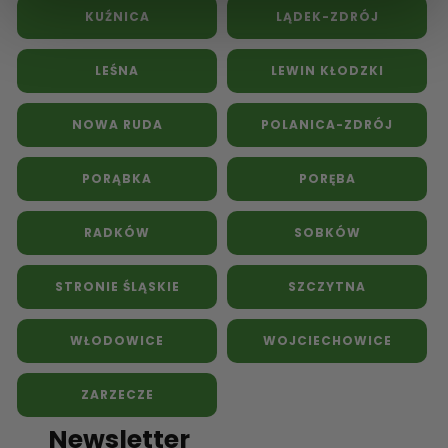
KUŹNICA
LĄDEK-ZDRÓJ
LEŚNA
LEWIN KŁODZKI
NOWA RUDA
POLANICA-ZDRÓJ
PORĄBKA
PORĘBA
RADKÓW
SOBKÓW
STRONIE ŚLĄSKIE
SZCZYTNA
WŁODOWICE
WOJCIECHOWICE
ZARZECZE
Newsletter