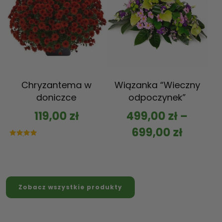
Chryzantema w
Wiązanka “Wieczny
doniczce
odpoczynek”
119,00
zł
499,00
zł
–
699,00
zł
Oceniono
5.00
na 5
Zobacz wszystkie produkty