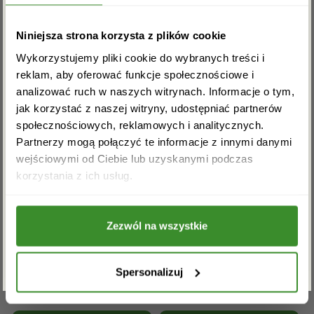
Kwiaty doniczkowe
Kwiaty na pogrzeb
Zapisz się do newslettera i zgarnij
Inne kwiaciarnie w powiecie
Niniejsza strona korzysta z plików cookie
rabat na pierwsze zakupy!
kłodzkim:
Wykorzystujemy pliki cookie do wybranych treści i
reklam, aby oferować funkcje społecznościowe i
analizować ruch w naszych witrynach. Informacje o tym,
BIELICE
BOBROWNIKI
jak korzystać z naszej witryny, udostępniać partnerów
społecznościowych, reklamowych i analitycznych.
BYSTRZYCA KŁODZKA
Partnerzy mogą połączyć te informacje z innymi danymi
wejściowymi od Ciebie lub uzyskanymi podczas
Akceptuję regulamin i wyrażam zgodę na
DUSZNIKI-ZDRÓJ
DZIKOWIEC
korzystania z ich usług.
przetwarzanie powyższych danych osobowych
w celu otrzymywania newslettera.
GNIEWOSZÓW
KAMIENIEC
Zezwól na wszystkie
ZAPISZ SIĘ
KŁODZKO
KOLNO
Spersonalizuj
KRZYŻANÓW
KUDOWA-ZDRÓJ