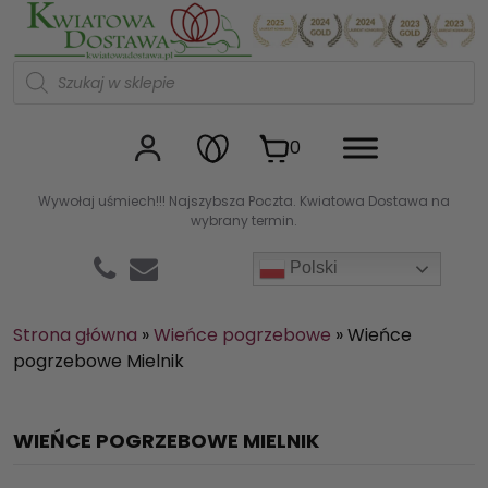
Kwiaciarnia internetowa Kw
W
y
s
z
u
0
k
i
w
Wywołaj uśmiech!!! Najszybsza Poczta. Kwiatowa Dostawa na
a
wybrany termin.
r
k
a
Polski
p
r
o
d
Strona główna
»
Wieńce pogrzebowe
»
Wieńce
u
pogrzebowe Mielnik
k
t
ó
w
WIEŃCE POGRZEBOWE MIELNIK