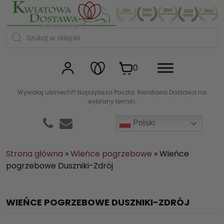
Kwiaciarnia internetowa Kw
W
y
s
z
u
0
k
i
w
Wywołaj uśmiech!!! Najszybsza Poczta. Kwiatowa Dostawa na
a
wybrany termin.
r
k
a
Polski
p
r
o
d
Strona główna
»
Wieńce pogrzebowe
»
Wieńce
u
pogrzebowe Duszniki-Zdrój
k
t
ó
w
WIEŃCE POGRZEBOWE DUSZNIKI-ZDRÓJ