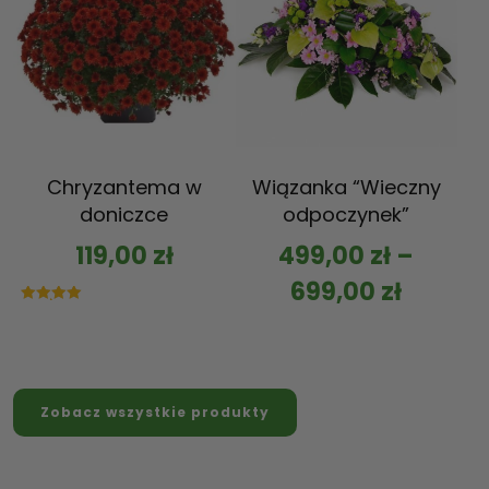
Chryzantema w
Wiązanka “Wieczny
doniczce
odpoczynek”
119,00
zł
499,00
zł
–
699,00
zł
Oceniono
5.00
na 5
Zobacz wszystkie produkty