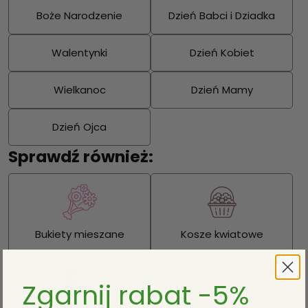
Boże Narodzenie
Dzień Babci i Dziadka
Walentynki
Dzień Kobiet
Wielkanoc
Dzień Mamy
Dzień Ojca
Sprawdź również:
Bukiety mieszane
Kosze kwiatowe
Zgarnij rabat -5%