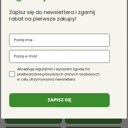
Kwiaty doniczkowe
Kwiaty na pogrzeb
Zapisz się do newslettera i zgarnij
Inne kwiaciarnie w powiecie
rabat na pierwsze zakupy!
kłodzkim:
BIELICE
BOBROWNIKI
BYSTRZYCA KŁODZKA
Akceptuję regulamin i wyrażam zgodę na
DZIKOWIEC
GNIEWOSZÓW
przetwarzanie powyższych danych osobowych
w celu otrzymywania newslettera.
KAMIENIEC
KŁODZKO
ZAPISZ SIĘ
KOLNO
KRZYŻANÓW
KUDOWA-ZDRÓJ
KUŹNICA