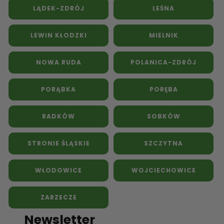
LĄDEK-ZDRÓJ
LEŚNA
LEWIN KŁODZKI
MIELNIK
NOWA RUDA
POLANICA-ZDRÓJ
PORĄBKA
PORĘBA
RADKÓW
SOBKÓW
STRONIE ŚLĄSKIE
SZCZYTNA
WŁODOWICE
WOJCIECHOWICE
ZARZECZE
Newsletter